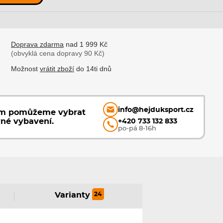
Doprava zdarma
nad 1 999 Kč
(obvyklá cena dopravy 90 Kč)
Možnost
vrátit zboží
do 14ti dnů
info@hejduksport.cz
ám pomůžeme vybrat
vné vybavení.
+420 733 132 833
po-pá 8-16h
24
Varianty