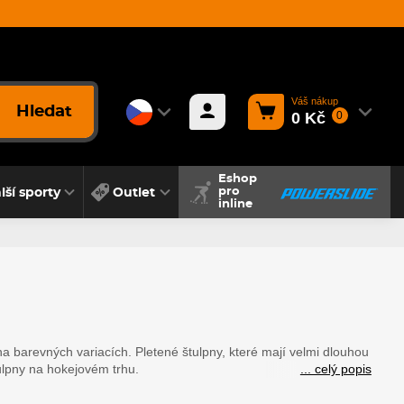
Váš nákup
Hledat
0 Kč
0
Eshop
lší sporty
Outlet
pro
inline
R
a barevných variacích. Pletené štulpny, které mají velmi dlouhou
ulpny na hokejovém trhu.
... celý popis