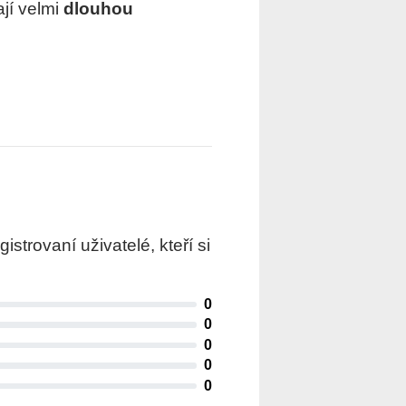
ají velmi
dlouhou
trovaní uživatelé, kteří si
0
0
0
0
0