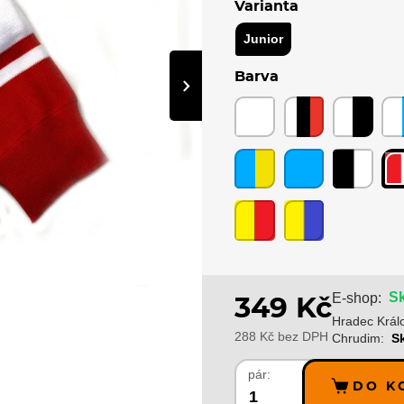
Varianta
Junior
Barva
›
Sk
E-shop:
349 Kč
Hradec Král
288 Kč bez DPH
Chrudim:
S
pár:
DO K