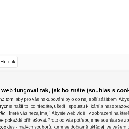
Hejduk
Černá
Červená
Modrá
Zelená
Žlutá
Černá-
 web fungoval tak, jak ho znáte (souhlas s cook
Červená-Bílá-Černá
Červená-Černá-Bílá
Červen
na tom, aby pro vás nakupování bylo co nejlepší zážitkem. Abys
Modrá-Bílá
Modrá-Bílá-Červená
Zelená-Bílá
rychle našli to, co hledáte, ušetřili spoustu klikání a nezobrazo
ěci, které vás nezajímají. Abyste web viděli v zobrazení na které 
Žlutá-Červená
Žlutá-Modrá
se pokaždé přihlašovat.Proto od vás potřebujeme souhlas se z
ookies - malých souborů, které se dočasně ukládají ve vašem p