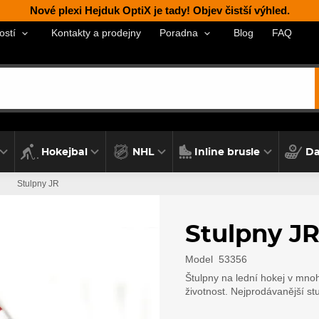
Nové plexi Hejduk OptiX je tady! Objev čistší výhled.
Kontakty a prodejny
Blog
FAQ
ostí
Poradna
Hokejbal
NHL
Inline brusle
Da
Stulpny JR
Stulpny J
Model
53356
Štulpny na lední hokej v mnoh
životnost. Nejprodávanější st