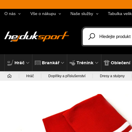
O nás
Vše o nákupu
Naše služby
Tabulka velik
Hráč
Brankář
Trénink
Oblečení
Hráč
Doplňky a příslušenství
Dresy a stulpny