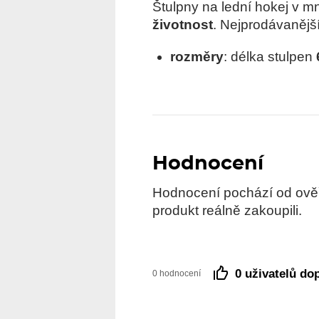
Štulpny na lední hokej v 
životnost
. Nejprodávanějš
rozměry
: délka stulpen
Hodnocení
Hodnocení pochází od ověře
produkt reálně zakoupili.
0 uživatelů do
0 hodnocení