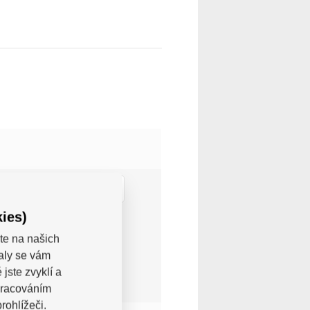
Bílá
Červená-Bílá
ies)
á-Modrá-Bílá
te na našich
Žlutá-Černá
valy se vám
jste zvyklí a
pracováním
rohlížeči.