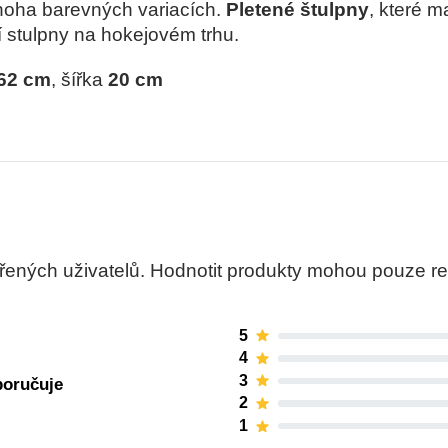
mnoha barevných variacích.
Pletené štulpny
, které m
í stulpny na hokejovém trhu.
62 cm
, šířka
20 cm
ných uživatelů. Hodnotit produkty mohou pouze regis
5
4
3
poručuje
2
1