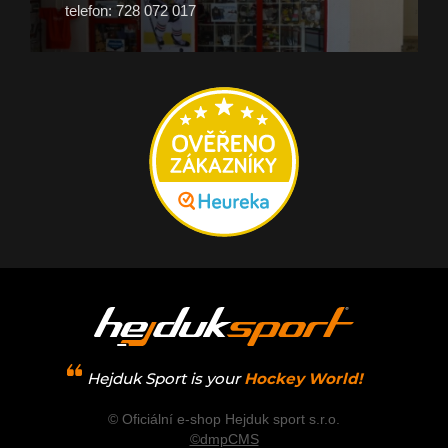
telefon: 728 072 017
Hejduk Sport is your
Hockey World!
© Oficiální e-shop Hejduk sport s.r.o.
©dmpCMS