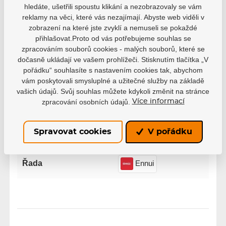
hledáte, ušetřili spoustu klikání a nezobrazovaly se vám
1
0
reklamy na věci, které vás nezajímají. Abyste web viděli v
zobrazení na které jste zvyklí a nemuseli se pokaždé
přihlašovat.Proto od vás potřebujeme souhlas se
zpracováním souborů cookies - malých souborů, které se
dočasně ukládají ve vašem prohlížeči. Stisknutím tlačítka „V
pořádku“ souhlasíte s nastavením cookies tak, abychom
Parametry
vám poskytovali smysluplné a užitečné služby na základě
vašich údajů. Svůj souhlas můžete kdykoli změnit na stránce
zpracování osobních údajů.
Více informací
Výrobce
Powerslide
Spravovat cookies
V pořádku
Velikost
XXS
XS
Řada
Ennui