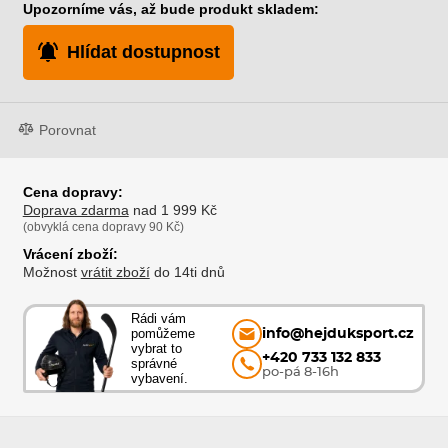
Upozorníme vás, až bude produkt skladem:
Hlídat dostupnost
Porovnat
Cena dopravy:
Doprava zdarma
nad 1 999 Kč
(obvyklá cena dopravy 90 Kč)
Vrácení zboží:
Možnost
vrátit zboží
do 14ti dnů
Rádi vám
pomůžeme
info@hejduksport.cz
vybrat to
+420 733 132 833
správné
po-pá 8-16h
vybavení.