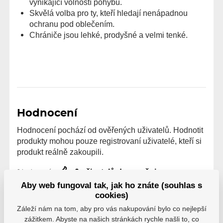
vynikající volností pohybu.
Skvělá volba pro ty, kteří hledají nenápadnou
ochranu pod oblečením.
Chrániče jsou lehké, prodyšné a velmi tenké.
Hodnocení
Hodnocení pochází od ověřených uživatelů. Hodnotit
produkty mohou pouze registrovaní uživatelé, kteří si
produkt reálně zakoupili.
0 uživatelů doporučuje
0 hodnocení
Aby web fungoval tak, jak ho znáte (souhlas s
5
0
cookies)
4
0
Záleží nám na tom, aby pro vás nakupování bylo co nejlepší
3
0
zážitkem. Abyste na našich stránkách rychle našli to, co
2
0