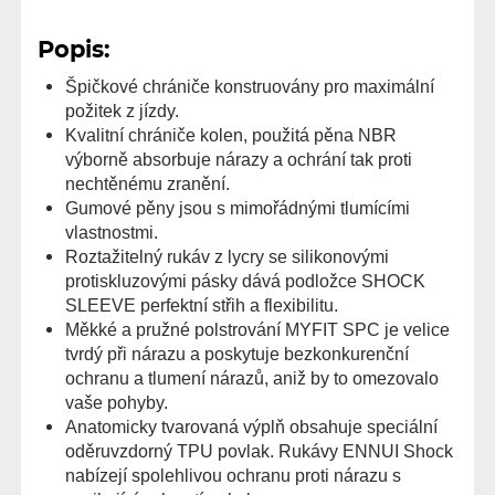
Popis:
Špičkové chrániče konstruovány pro maximální
požitek z jízdy.
Kvalitní chrániče kolen, použitá pěna NBR
výborně absorbuje nárazy a ochrání tak proti
nechtěnému zranění.
Gumové pěny jsou s mimořádnými tlumícími
vlastnostmi.
Roztažitelný rukáv z lycry se silikonovými
protiskluzovými pásky dává podložce SHOCK
SLEEVE perfektní střih a flexibilitu.
Měkké a pružné polstrování MYFIT SPC je velice
tvrdý při nárazu a poskytuje bezkonkurenční
ochranu a tlumení nárazů, aniž by to omezovalo
vaše pohyby.
Anatomicky tvarovaná výplň obsahuje speciální
oděruvzdorný TPU povlak. Rukávy ENNUI Shock
nabízejí spolehlivou ochranu proti nárazu s