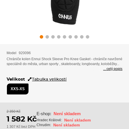
Model
920096
Chrániče kolen Ennui Shock Sleeve Pro Knee Gasket - chrániče navržené
speciálně do města, urban sporty , skateboardy, longboardy, koloběžky...
... celý popis
Velikost
Tabulka velikostí
XXS-XS
2 350 Kč
E-shop:
Není skladem
1 582 Kč
Není skladem
Hradec Králové:
Není skladem
Chrudim:
1 307 Kč bez DPH