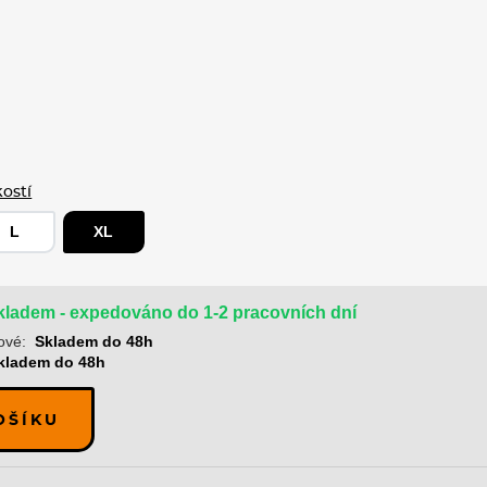
kostí
L
XL
kladem - expedováno do 1-2 pracovních dní
ové:
Skladem do 48h
kladem do 48h
OŠÍKU