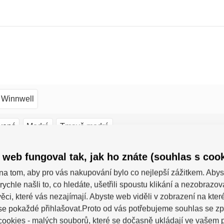
Winnwell
vená
Modrá
Tmavě modrá
ior
 web fungoval tak, jak ho znáte (souhlas s cook
na tom, aby pro vás nakupování bylo co nejlepší zážitkem. Abys
M
L
XL
rychle našli to, co hledáte, ušetřili spoustu klikání a nezobrazo
ěci, které vás nezajímají. Abyste web viděli v zobrazení na které 
se pokaždé přihlašovat.Proto od vás potřebujeme souhlas se z
ookies - malých souborů, které se dočasně ukládají ve vašem p