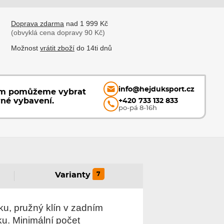
Doprava zdarma
nad 1 999 Kč
(obvyklá cena dopravy 90 Kč)
Možnost
vrátit zboží
do 14ti dnů
info@hejduksport.cz
ám pomůžeme vybrat
vné vybavení.
+420 733 132 833
po-pá 8-16h
7
Varianty
ku, pružný klín v zadním
ku. Minimální počet