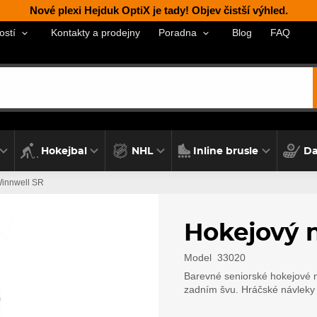
Nové plexi Hejduk OptiX je tady! Objev čistší výhled.
Kontakty a prodejny
Blog
FAQ
ostí
Poradna
Hokejbal
NHL
Inline brusle
Da
Winnwell SR
Hokejový 
Model
33020
Barevné seniorské hokejové n
zadním švu. Hráčské návleky