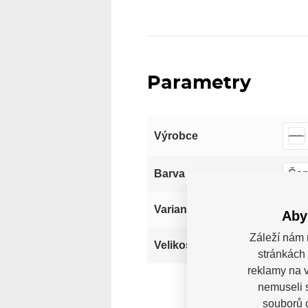
Parametry
Výrobce
Čer
Barva
Sen
Varianta
Aby
Záleží nám 
S
Velikost
stránkách 
reklamy na v
nemuseli 
souborů c