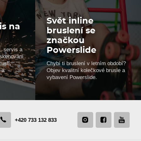
Svět inline
is na
bruslení se
značkou
, servis a
Powerslide
, skenování
uslí,
Chybí ti bruslení v letním období?
 a
Objev kvalitní kolečkové brusle a
vybavení Powerslide.
+420 733 132 833