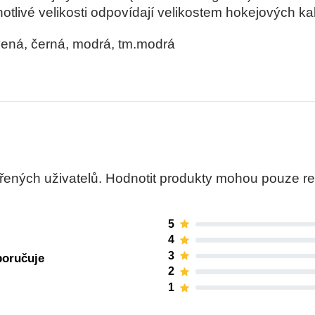
tlivé velikosti odpovídají velikostem hokejových kal
vená, černá, modrá, tm.modrá
ných uživatelů. Hodnotit produkty mohou pouze regis
5
4
3
poručuje
2
1