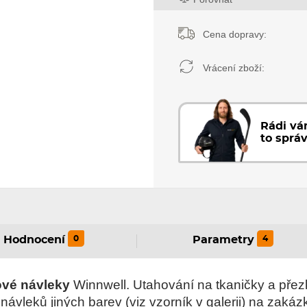
Cena dopravy:
Vrácení zboží:
Rádi v
to sprá
0
4
Hodnocení
Parametry
ové návleky
Winnwell. Utahování na tkaničky a přez
ávleků jiných barev (viz vzorník v galerii) na zakáz