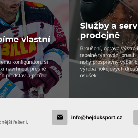
Služby a serv
prodejně
íme vlastní
Broušení, oprava výstrojí
!
tepelné tvarování bruslí
šemu konfigurátoru si
nohy prosprávný výběr br
xi navrhnout přesně
výroba hokejových dresů
ch představ a potřeb!
osušek.
info@hejduksport.cz
ější řešení.