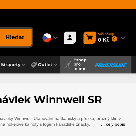
Váš nákup
Hledat
0 Kč
0
Eshop
lší sporty
Outlet
pro
inline
návlek Winnwell SR
ávleky Winnwell. Utahování na tkaničky a přezku, pružný klín v
 na hokejové kalhoty s logem kanadské značky.
... celý popis