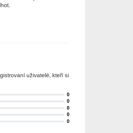
hot.
trovaní uživatelé, kteří si
0
0
0
0
0