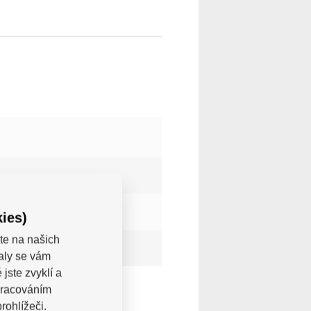
ies)
te na našich
valy se vám
jste zvyklí a
pracováním
rohlížeči.