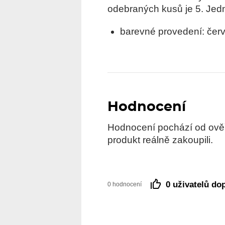
odebraných kusů je 5. Jedno
barevné provedení: čer
Hodnocení
Hodnocení pochází od ověře
produkt reálně zakoupili.
0 uživatelů do
0 hodnocení