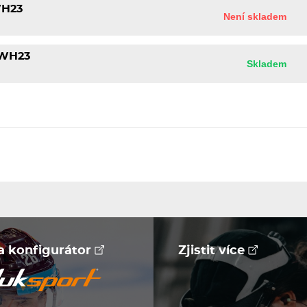
WH23
Není skladem
 WH23
Skladem
na konfigurátor
Zjistit více