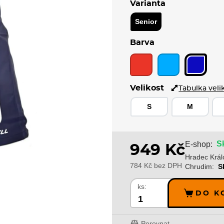
Varianta
Senior
Barva
Velikost
Tabulka veli
S
M
S
E-shop:
949 Kč
Hradec Král
784 Kč bez DPH
Chrudim:
S
ks:
DO K
Porovnat