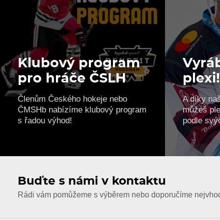
Klubový program
Vyráb
pro hráče ČSLH
plexi
Členům Českého hokeje nebo
A díky na
ČMSHb nabízíme klubový program
můžeš ple
s řadou výhod!
podle svý
Buďte s námi v kontaktu
Rádi vám pomůžeme s výběrem nebo doporučíme nejvhodn