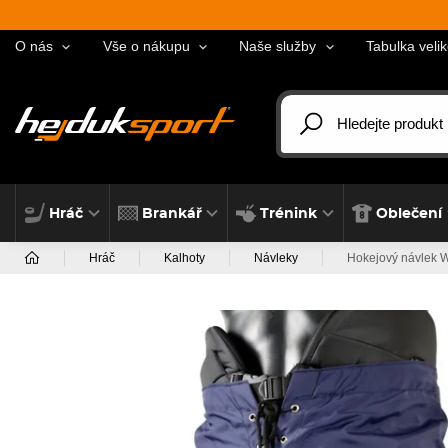
O nás
Vše o nákupu
Naše služby
Tabulka velik
Hráč
Brankář
Trénink
Oblečení
Hráč
Kalhoty
Návleky
Hokejový návlek 