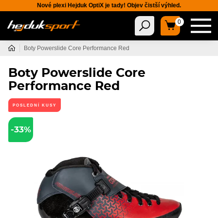
Nové plexi Hejduk OptiX je tady! Objev čistší výhled.
0
Boty Powerslide Core Performance Red
Boty Powerslide Core
Performance Red
POSLEDNÍ KUSY
-33%