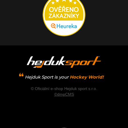
Hejduk Sport is your
Hockey World!
© Oficiální e-shop Hejduk sport s.r.o.
©dmpCMS