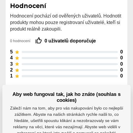
Hodnocení
Hodnocení pochází od ověřených uživatelů. Hodnotit
produkty mohou pouze registrovaní uživatelé, kteří si
produkt reálně zakoupili.
0 uživatelů doporučuje
0 hodnocení
5
0
4
0
3
0
2
0
1
0
Aby web fungoval tak, jak ho znáte (souhlas s
cookies)
Záleží nám na tom, aby pro vás nakupování bylo co nejlepší
Parametry
zážitkem. Abyste na našich stránkách rychle našli to, co
hledáte, ušetřili spoustu klikání a nezobrazovaly se vám
reklamy na věci, které vás nezajímají. Abyste web viděli v
zobrazení na které jste zvyklí a nemuseli se pokaždé