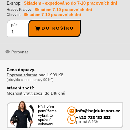
E-shop:
Skladem - expedováno do 7-10 pracovních dní
Skladem 7-10 pracovních dní
Hradec Králové:
Skladem 7-10 pracovních dní
Chrudim:
pár:
DO KOŠÍKU
Porovnat
Cena dopravy:
Doprava zdarma
nad 1 999 Kč
(obvyklá cena dopravy 90 Kč)
Vrácení zboží:
Možnost
vrátit zboží
do 14ti dnů
Rádi vám
pomůžeme
info@hejduksport.cz
vybrat to
+420 733 132 833
správné
po-pá 8-16h
vybavení.