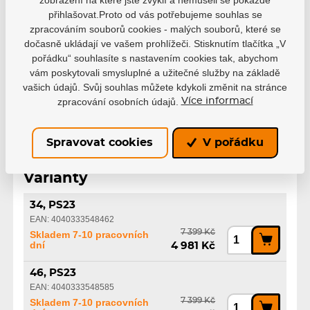
Výrobce
Powerslide
přihlašovat.Proto od vás potřebujeme souhlas se
zpracováním souborů cookies - malých souborů, které se
Velikost EUR
34
46
dočasně ukládají ve vašem prohlížeči. Stisknutím tlačítka „V
pořádku“ souhlasíte s nastavením cookies tak, abychom
vám poskytovali smysluplné a užitečné služby na základě
Řada
Core
vašich údajů. Svůj souhlas můžete kdykoli změnit na stránce
zpracování osobních údajů.
Více informací
Spravovat cookies
V pořádku
Varianty
34, PS23
EAN: 4040333548462
7 399 Kč
Skladem 7-10 pracovních
dní
4 981 Kč
46, PS23
EAN: 4040333548585
7 399 Kč
Skladem 7-10 pracovních