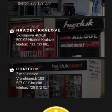
telefon: 733 132 833
HRADEC KRÁLOVÉ
Škroupova 469/18
500 02 Hradec Králové
telefon: 733 739 881
CHRUDIM
Zimní stadion
V průhonech 183
537 03 Chrudim
telefon: 728 072 017