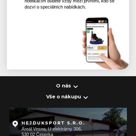
notifikacím budete vždy mezi prvními, kdo se
dozví o speciálních nabídkách.
O nás
Vše o nákupu
HEJDUKSPORT S.R.O.
Areál Vesna, U elektrárny 306,
530 02 Čeperka