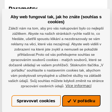
Parametry
Aby web fungoval tak, jak ho znáte (souhlas s
cookies)
Výrobce
Powerslide
Záleží nám na tom, aby pro vás nakupování bylo co nejlepší
zážitkem. Abyste na našich stránkách rychle našli to, co
hledáte, ušetřili spoustu klikání a nezobrazovaly se vám
Řada
Playlife
reklamy na věci, které vás nezajímají. Abyste web viděli v
zobrazení na které jste zvyklí a nemuseli se pokaždé
přihlašovat.Proto od vás potřebujeme souhlas se
zpracováním souborů cookies - malých souborů, které se
dočasně ukládají ve vašem prohlížeči. Stisknutím tlačítka „V
pořádku“ souhlasíte s nastavením cookies tak, abychom
vám poskytovali smysluplné a užitečné služby na základě
Varianty
vašich údajů. Svůj souhlas můžete kdykoli změnit na stránce
zpracování osobních údajů.
Více informací
PS25
EAN: 4040333447970
Skladem
153 Kč
Spravovat cookies
V pořádku