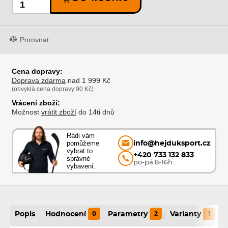
Porovnat
Cena dopravy:
Doprava zdarma
nad 1 999 Kč
(obvyklá cena dopravy 90 Kč)
Vrácení zboží:
Možnost
vrátit zboží
do 14ti dnů
Rádi vám
pomůžeme
info@hejduksport.cz
vybrat to
+420 733 132 833
správné
po-pá 8-16h
vybavení.
Popis
Hodnocení
0
Parametry
2
Varianty
1