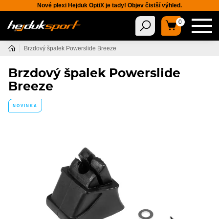
Nové plexi Hejduk OptiX je tady! Objev čistší výhled.
0
Brzdový špalek Powerslide Breeze
Brzdový špalek Powerslide
Breeze
NOVINKA