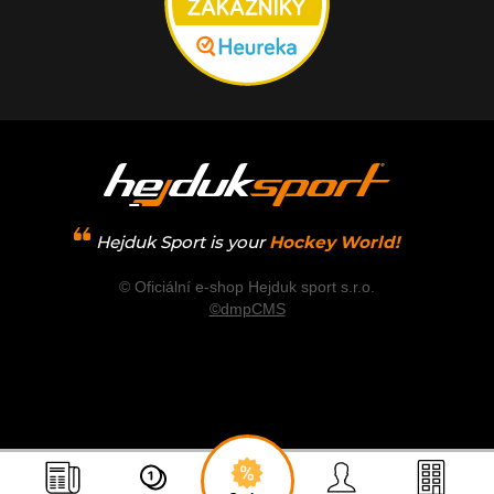
Hejduk Sport is your
Hockey World!
© Oficiální e-shop Hejduk sport s.r.o.
©dmpCMS