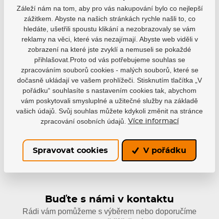
Záleží nám na tom, aby pro vás nakupování bylo co nejlepší
zážitkem. Abyste na našich stránkách rychle našli to, co
hledáte, ušetřili spoustu klikání a nezobrazovaly se vám
reklamy na věci, které vás nezajímají. Abyste web viděli v
zobrazení na které jste zvyklí a nemuseli se pokaždé
Varianty
přihlašovat.Proto od vás potřebujeme souhlas se
zpracováním souborů cookies - malých souborů, které se
Dětská, BA23
dočasně ukládají ve vašem prohlížeči. Stisknutím tlačítka „V
EAN: 688698606843
pořádku“ souhlasíte s nastavením cookies tak, abychom
899 Kč
Skladem
vám poskytovali smysluplné a užitečné služby na základě
590 Kč
vašich údajů. Svůj souhlas můžete kdykoli změnit na stránce
zpracování osobních údajů.
Více informací
Spravovat cookies
V pořádku
Buďte s námi v kontaktu
Rádi vám pomůžeme s výběrem nebo doporučíme