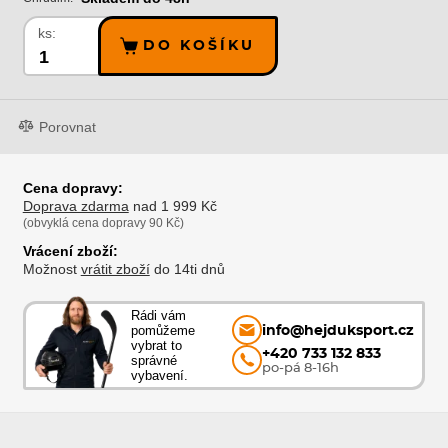
ks:
DO KOŠÍKU
Porovnat
Cena dopravy:
Doprava zdarma
nad 1 999 Kč
(obvyklá cena dopravy 90 Kč)
Vrácení zboží:
Možnost
vrátit zboží
do 14ti dnů
Rádi vám
pomůžeme
info@hejduksport.cz
vybrat to
+420 733 132 833
správné
po-pá 8-16h
vybavení.