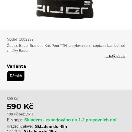
Model
1062329
Čepice Bauer Branded Knit Pom YTH je stylová zimní čepice s bambulí od
značky Bauer.
... celý popis
Varianta
Dětská
899 Kč
590 Kč
488 Kč bez DPH
E-shop:
Skladem - expedováno do 1-2 pracovních dní
Skladem do 48h
Hradec Králové:
Skladem do 48h
Chrudim: