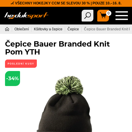
🏒 VŠECHNY HOKEJKY CCM SE SLEVOU 30 % | POUZE 10.–16. 8.
0
Oblečení
Kšiltovky a čepice
Čepice
Čepice Bauer Branded Knit 
Čepice Bauer Branded Knit
Pom YTH
POSLEDNÍ KUSY
-34%