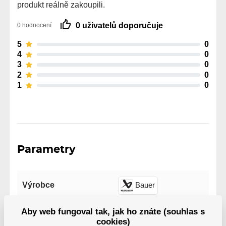
produkt reálně zakoupili.
0 uživatelů doporučuje
0 hodnocení
5
0
4
0
3
0
2
0
1
0
Parametry
Výrobce
Bauer
Aby web fungoval tak, jak ho znáte (souhlas s
Varianta
Dětská
cookies)