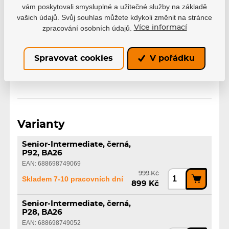
vám poskytovali smysluplné a užitečné služby na základě
Senior-Intermediate
vašich údajů. Svůj souhlas můžete kdykoli změnit na stránce
Varianta
zpracování osobních údajů.
Více informací
Junior-Dětská
Zahnutí
P28
P92
Spravovat cookies
V pořádku
Varianty
Senior-Intermediate, černá,
P92, BA26
EAN: 688698749069
999 Kč
Skladem 7-10 pracovních dní
899 Kč
Senior-Intermediate, černá,
P28, BA26
EAN: 688698749052