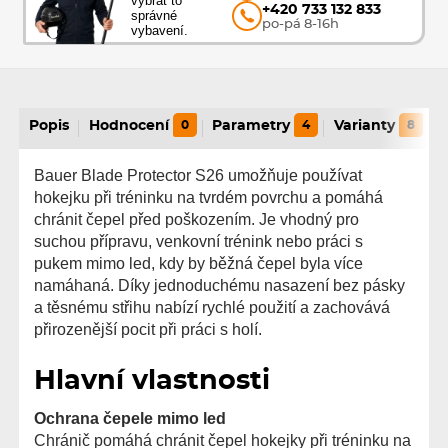
vybrat to
+420 733 132 833
správné
po-pá 8-16h
vybavení.
Popis
Hodnocení
0
Parametry
4
Varianty
8
Bauer Blade Protector S26 umožňuje používat
hokejku při tréninku na tvrdém povrchu a pomáhá
chránit čepel před poškozením. Je vhodný pro
suchou přípravu, venkovní trénink nebo práci s
pukem mimo led, kdy by běžná čepel byla více
namáhaná. Díky jednoduchému nasazení bez pásky
a těsnému střihu nabízí rychlé použití a zachovává
přirozenější pocit při práci s holí.
Hlavní vlastnosti
Ochrana čepele mimo led
Chránič pomáhá chránit čepel hokejky při tréninku na