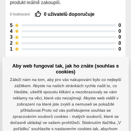
produkt reálně zakoupili.
0 uživatelů doporučuje
0 hodnocení
5
0
4
0
3
0
2
0
1
0
Aby web fungoval tak, jak ho znáte (souhlas s
cookies)
Záleží nám na tom, aby pro vás nakupování bylo co nejlepší
Parametry
zážitkem. Abyste na našich stránkách rychle našli to, co
hledáte, ušetřili spoustu klikání a nezobrazovaly se vám
reklamy na věci, které vás nezajímají. Abyste web viděli v
zobrazení na které jste zvyklí a nemuseli se pokaždé
Výrobce
Bauer
přihlašovat.Proto od vás potřebujeme souhlas se
zpracováním souborů cookies - malých souborů, které se
dočasně ukládají ve vašem prohlížeči. Stisknutím tlačítka „V
Barva
Černá
Zelená
pořádku“ souhlasíte s nastavením cookies tak, abychom