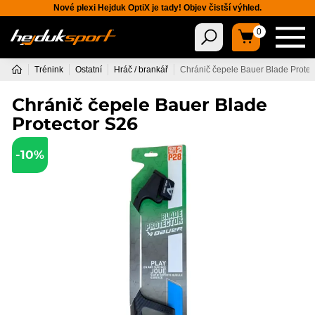
Nové plexi Hejduk OptiX je tady! Objev čistší výhled.
0
Trénink
Ostatní
Hráč / brankář
Chránič čepele Bauer Blade Protec
Chránič čepele Bauer Blade
Protector S26
-10%