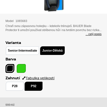
Model
1065683
Chraň svou zápasovou hokejku – kdekoliv trénuješ. BAUER Blade
Protector ti umožní používat oblíbenou hůl i na tvrdém povrchu bez rizika...
... celý popis
Varianta
Senior-Intermediate
Junior-Dětská
Barva
Zahnutí
Tabulka velikostí
P28
P92
999 Kč