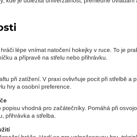
y, kde je důležitá univerzálnost, přehledné ovládán
osti
ráči lépe vnímat natočení hokejky v ruce. To je prak
íčku a přípravě na střelu nebo přihrávku.
tu při zatížení. V praxi ovlivňuje pocit při střelbě a p
tylu hry a osobní preference.
áče
popisu vhodná pro začátečníky. Pomáhá při osvojová
, přihrávka a střelba.
žití