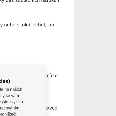
nky bez soutěžních nároků i
nebo školní florbal, kde
té provedení. Hráč tak může
ies)
í technice.
te na našich
valy se vám
jste zvyklí a
chová při střele, přihrávce
pracováním
rohlížeči.