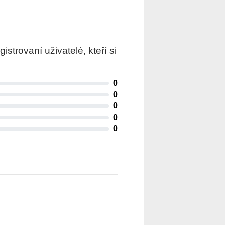
trovaní uživatelé, kteří si
0
0
0
0
0