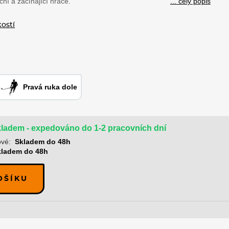
ní a začínající hráče.
... celý popis
kostí
Pravá ruka dole
ladem - expedováno do 1-2 pracovních dní
ové:
Skladem do 48h
kladem do 48h
OŠÍKU