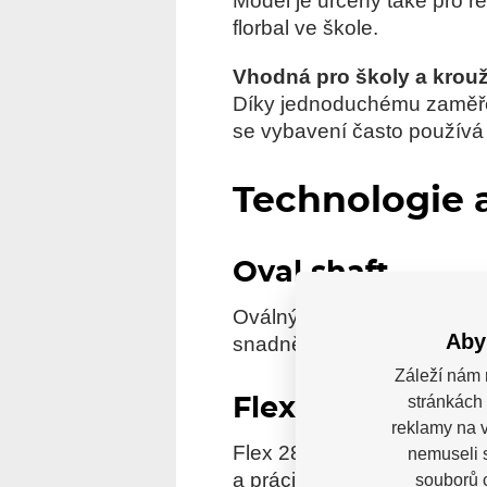
Model je určený také pro r
florbal ve škole.
Vhodná pro školy a krou
Díky jednoduchému zaměření
se vybavení často používá 
Technologie 
Oval shaft
Oválný shaft má tvarovaný p
Aby
snadněji poznat, jak je čep
Záleží nám 
stránkách 
Flex 28
reklamy na v
Flex 28 popisuje průhyb shaf
nemuseli 
a práci s míčkem, proto má 
souborů c