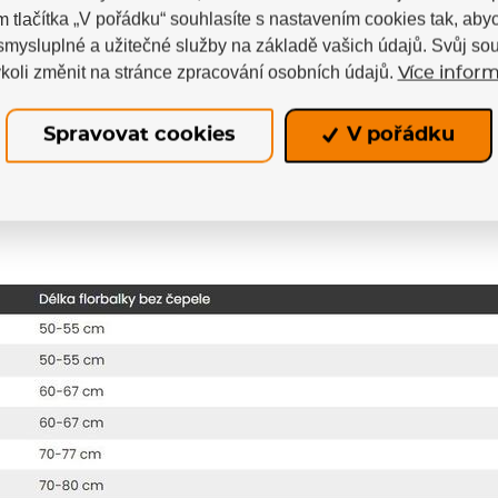
m tlačítka „V pořádku“ souhlasíte s nastavením cookies tak, a
 smysluplné a užitečné služby na základě vašich údajů. Svůj so
produkt určen
koli změnit na stránce zpracování osobních údajů.
Více inform
ex je určená pro rekreační a začínající florbalové hrá
Spravovat cookies
V pořádku
énink, volnočasovou hru nebo školní použití. Hodí 
řeba praktická florbalová hůl pro výuku základů hry.