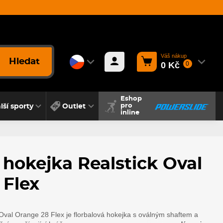
Váš nákup
Hledat
0 Kč
0
Eshop
lší sporty
Outlet
pro
inline
 hokejka Realstick Oval
 Flex
 Oval Orange 28 Flex je florbalová hokejka s oválným shaftem a