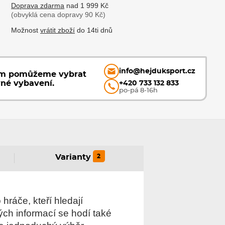
Doprava zdarma
nad 1 999 Kč
(obvyklá cena dopravy 90 Kč)
Možnost
vrátit zboží
do 14ti dnů
info@hejduksport.cz
ám pomůžeme vybrat
vné vybavení.
+420 733 132 833
po-pá 8-16h
2
Varianty
hráče, kteří hledají
ých informací se hodí také