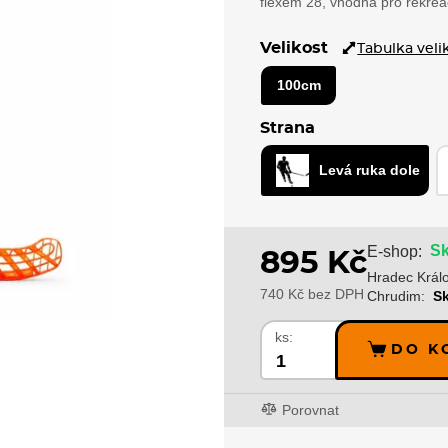
flexem 28, vhodná pro rekreač
Velikost
Tabulka veli
100cm
Strana
Levá ruka dole
Sk
E-shop:
895 Kč
Hradec Král
740 Kč bez DPH
Chrudim:
S
ks:
DO K
Porovnat