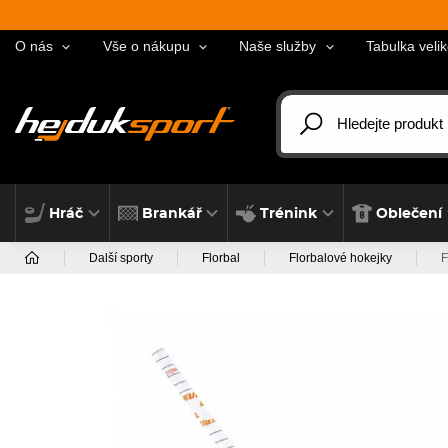
O nás
Vše o nákupu
Naše služby
Tabulka velik
Hráč
Brankář
Trénink
Oblečení
Další sporty
Florbal
Florbalové hokejky
F