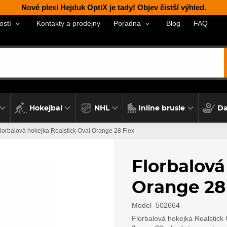
Nové plexi Hejduk OptiX je tady! Objev čistší výhled.
Kontakty a prodejny
Blog
FAQ
ostí
Poradna
Hokejbal
NHL
Inline brusle
Da
lorbalová hokejka Realstick Oval Orange 28 Flex
Florbalová
Orange 28
Model
502664
Florbalová hokejka Realstick