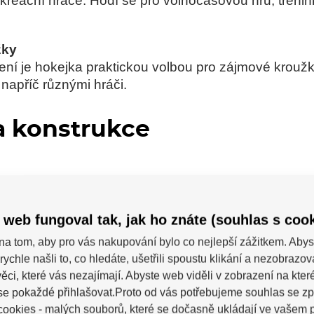
ekreační hráče. Hodí se pro volnočasovou hru, tréni
žky
 je hokejka praktickou volbou pro zájmové kroužky 
napříč různými hráči.
a konstrukce
rofil, který se v ruce lépe orientuje než zcela kula
 web fungoval tak, jak ho znáte (souhlas s cook
el natočená, což pomáhá při kontrole míčku i základn
na tom, aby pro vás nakupování bylo co nejlepší zážitkem. Abys
rychle našli to, co hledáte, ušetřili spoustu klikání a nezobrazo
ěci, které vás nezajímají. Abyste web viděli v zobrazení na které 
tu při zatížení. Tuhost hokejky ovlivňuje, jak se hůl 
se pokaždé přihlašovat.Proto od vás potřebujeme souhlas se z
vliv na celkový pocit ze hry.
ookies - malých souborů, které se dočasně ukládají ve vašem p