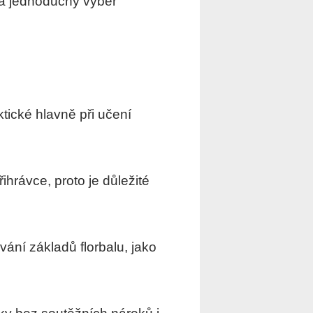
í a jednoduchý výběr
tické hlavně při učení
řihrávce, proto je důležité
ní základů florbalu, jako