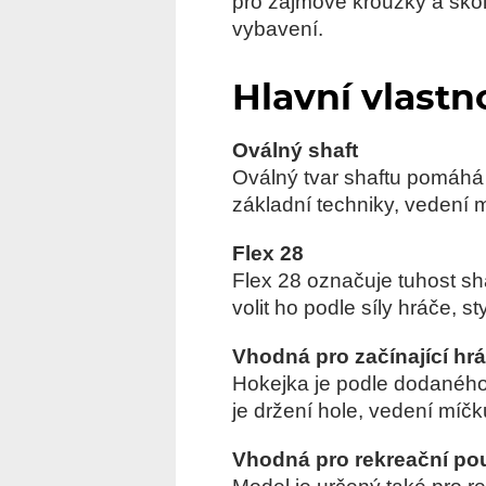
pro zájmové kroužky a škol
vybavení.
Hlavní vlastn
Oválný shaft
Oválný tvar shaftu pomáhá h
základní techniky, vedení m
Flex 28
Flex 28 označuje tuhost shaf
volit ho podle síly hráče, s
Vhodná pro začínající hr
Hokejka je podle dodaného 
je držení hole, vedení míčku
Vhodná pro rekreační pou