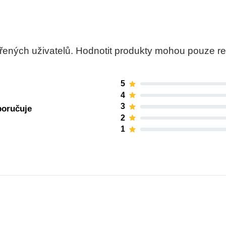
ných uživatelů. Hodnotit produkty mohou pouze regis
5
4
3
poručuje
2
1