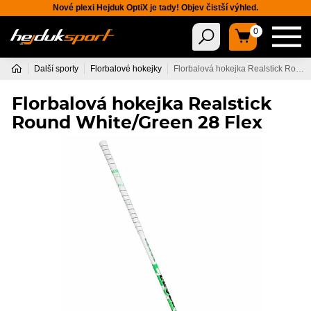
Nové plexi Hejduk OptiX je tady! Objev čistší výhled.
0
Další sporty
Florbalové hokejky
Florbalová hokejka Realstick Round White/Green 28 Flex
Florbalová hokejka Realstick
Round White/Green 28 Flex