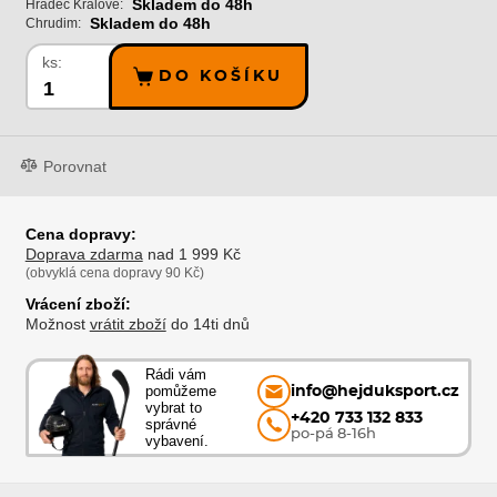
Skladem do 48h
Hradec Králové:
Skladem do 48h
Chrudim:
ks:
DO KOŠÍKU
Porovnat
Cena dopravy:
Doprava zdarma
nad 1 999 Kč
(obvyklá cena dopravy 90 Kč)
Vrácení zboží:
Možnost
vrátit zboží
do 14ti dnů
Rádi vám
pomůžeme
info@hejduksport.cz
vybrat to
+420 733 132 833
správné
po-pá 8-16h
vybavení.