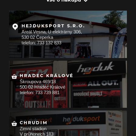
HEJDUKSPORT S.R.O.
Areál Vesna, U elektrárny 306,
530 02 Čeperka
telefon: 733 132 833
HRADEC KRÁLOVÉ
Škroupova 469/18
500 02 Hradec Králové
telefon: 733 739 881
CHRUDIM
Zimní stadion
V průhonech 183