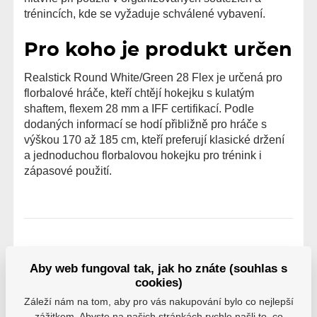
trénincích, kde se vyžaduje schválené vybavení.
Pro koho je produkt určen
Realstick Round White/Green 28 Flex je určená pro
florbalové hráče, kteří chtějí hokejku s kulatým
shaftem, flexem 28 mm a IFF certifikací. Podle
dodaných informací se hodí přibližně pro hráče s
výškou 170 až 185 cm, kteří preferují klasické držení
a jednoduchou florbalovou hokejku pro trénink i
zápasové použití.
Hodnocení
Aby web fungoval tak, jak ho znáte (souhlas s
Hodnocení pochází od ověřených uživatelů. Hodnotit
cookies)
produkty mohou pouze registrovaní uživatelé, kteří si
Záleží nám na tom, aby pro vás nakupování bylo co nejlepší
produkt reálně zakoupili.
zážitkem. Abyste na našich stránkách rychle našli to, co