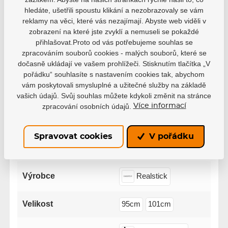
hledáte, ušetřili spoustu klikání a nezobrazovaly se vám
0 uživatelů doporučuje
0 hodnocení
reklamy na věci, které vás nezajímají. Abyste web viděli v
zobrazení na které jste zvyklí a nemuseli se pokaždé
5
0
přihlašovat.Proto od vás potřebujeme souhlas se
4
0
zpracováním souborů cookies - malých souborů, které se
3
0
dočasně ukládají ve vašem prohlížeči. Stisknutím tlačítka „V
2
0
pořádku“ souhlasíte s nastavením cookies tak, abychom
1
0
vám poskytovali smysluplné a užitečné služby na základě
vašich údajů. Svůj souhlas můžete kdykoli změnit na stránce
zpracování osobních údajů.
Více informací
Spravovat cookies
V pořádku
Parametry
Výrobce
Realstick
Velikost
95cm
101cm