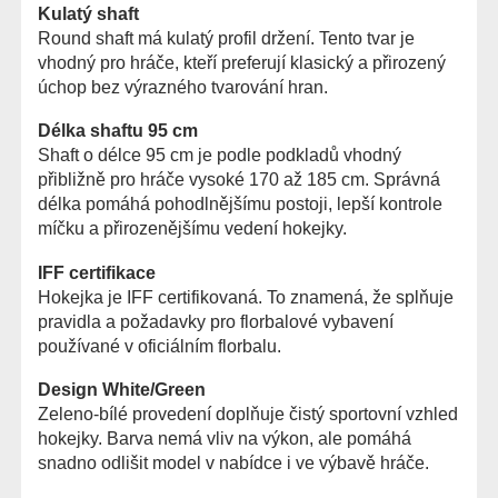
Kulatý shaft
Round shaft má kulatý profil držení. Tento tvar je
vhodný pro hráče, kteří preferují klasický a přirozený
úchop bez výrazného tvarování hran.
Délka shaftu 95 cm
Shaft o délce 95 cm je podle podkladů vhodný
přibližně pro hráče vysoké 170 až 185 cm. Správná
délka pomáhá pohodlnějšímu postoji, lepší kontrole
míčku a přirozenějšímu vedení hokejky.
IFF certifikace
Hokejka je IFF certifikovaná. To znamená, že splňuje
pravidla a požadavky pro florbalové vybavení
používané v oficiálním florbalu.
Design White/Green
Zeleno-bílé provedení doplňuje čistý sportovní vzhled
hokejky. Barva nemá vliv na výkon, ale pomáhá
snadno odlišit model v nabídce i ve výbavě hráče.