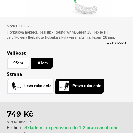
Model
502673
Florbalová hokejka Realstick Round White/Green 28 Flex je IFF
certifikovaná florbalová hokejka s kulatým shaftem a flexem 28 mm.
... celý popis
Velikost
95cm
101cm
Strana
Levá ruka dole
Pravá ruka dole
749 Kč
619 Kč bez DPH
E-shop:
Skladem - expedováno do 1-2 pracovních dní