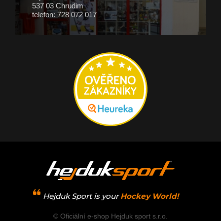
537 03 Chrudim
telefon: 728 072 017
Hejduk Sport is your
Hockey World!
© Oficiální e-shop Hejduk sport s.r.o.