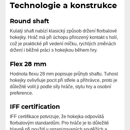
Technologie a konstrukce
Round shaft
Kulatý shaft nabízí klasický způsob držení florbalové
hokejky. Hráč má při úchopu přirozený kontakt s holí,
což je praktické při vedení míčku, rychlých změnách
držení i běžné práci s hokejkou během hry.
Flex 28 mm
Hodnota flexu 28 mm popisuje průhyb shaftu. Tuhost
hokejky ovlivňuje pocit při střele a přihrávce, proto je
důležité volit ji podle síly hráče, stylu hry a osobní
preference.
IFF certification
IFF certifikace potvrzuje, že hokejka odpovídá
florbalovým standardům. Pro hráče je to důležité
hlavně při použití v organizovaných soutěžích a