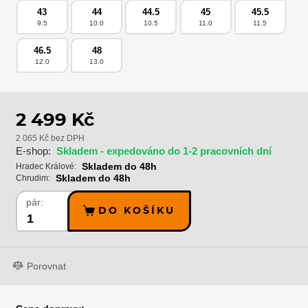
43
44
44.5
45
45.5
9.5
10.0
10.5
11.0
11.5
46.5
48
12.0
13.0
2 499 Kč
2 065 Kč bez DPH
E-shop:
Skladem - expedováno do 1-2 pracovních dní
Skladem do 48h
Hradec Králové:
Skladem do 48h
Chrudim:
pár:
DO KOŠÍKU
Porovnat