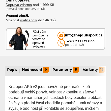
Cena dopravy:
Doprava zdarma
nad 1 999 Kč
(obvyklá cena dopravy 90 Kč)
Vrácení zboží:
Možnost
vrátit zboží
do 14ti dnů
Rádi vám
pomůžeme
info@hejduksport.cz
vybrat to
+420 733 132 833
správné
po-pá 8-16h
vybavení.
Popis
Hodnocení
0
Parametry
5
Varianty
12
Knapper AK5 v2 jsou navržené pro hráče, kteří
potřebují rychlý pohyb, volnost v kotníku a zároveň
ochranu v namáhaných částech boty. Zesílená oblast
špičky a přední části chodidla pomáhá tlumit nárazy a
zvyšuje odolnost při kontaktu se soupeřem, míčkem