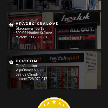
HRADEC KRÁLOVÉ
Škroupova 469/18
500 02 Hradec Králové
telefon: 733 739 881
CHRUDIM
Zimní stadion
V průhonech 183
537 03 Chrudim
telefon: 728 072 017