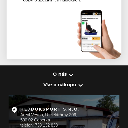
dozví o speciálních nabídkách.
O nás
Vše o nákupu
HEJDUKSPORT S.R.O.
Areál Vesna, U elektrárny 306,
530 02 Čeperka
telefon: 733 132 833