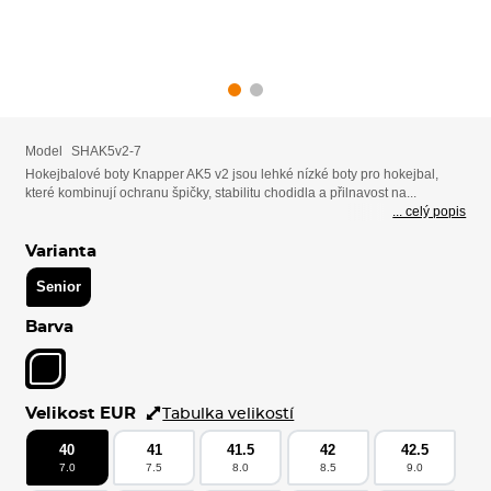
Model
SHAK5v2-7
Hokejbalové boty Knapper AK5 v2 jsou lehké nízké boty pro hokejbal,
které kombinují ochranu špičky, stabilitu chodidla a přilnavost na...
... celý popis
Varianta
Senior
Barva
Velikost EUR
Tabulka velikostí
40
41
41.5
42
42.5
7.0
7.5
8.0
8.5
9.0