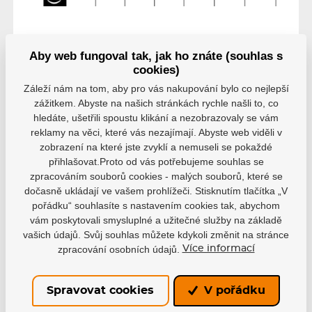
Aby web fungoval tak, jak ho znáte (souhlas s
cookies)
Záleží nám na tom, aby pro vás nakupování bylo co nejlepší
Hodnocení
zážitkem. Abyste na našich stránkách rychle našli to, co
hledáte, ušetřili spoustu klikání a nezobrazovaly se vám
Hodnocení pochází od ověřených uživatelů. Hodnotit
reklamy na věci, které vás nezajímají. Abyste web viděli v
produkty mohou pouze registrovaní uživatelé, kteří si
zobrazení na které jste zvyklí a nemuseli se pokaždé
produkt reálně zakoupili.
přihlašovat.Proto od vás potřebujeme souhlas se
zpracováním souborů cookies - malých souborů, které se
0 uživatelů doporučuje
0 hodnocení
dočasně ukládají ve vašem prohlížeči. Stisknutím tlačítka „V
5
0
pořádku“ souhlasíte s nastavením cookies tak, abychom
4
0
vám poskytovali smysluplné a užitečné služby na základě
3
0
vašich údajů. Svůj souhlas můžete kdykoli změnit na stránce
2
0
zpracování osobních údajů.
Více informací
1
0
Spravovat cookies
V pořádku