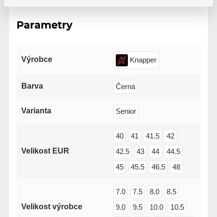
Parametry
Výrobce
Knapper
Barva
Černá
Varianta
Senior
40
41
41.5
42
Velikost EUR
42.5
43
44
44.5
45
45.5
46.5
48
7.0
7.5
8.0
8.5
Velikost výrobce
9.0
9.5
10.0
10.5