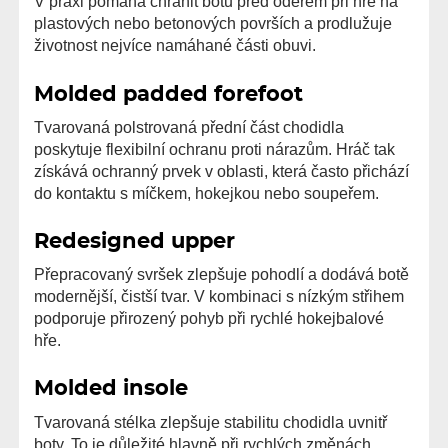
V praxi pomáhá chránit botu před oděrem při hře na
plastových nebo betonových površích a prodlužuje
životnost nejvíce namáhané části obuvi.
Molded padded forefoot
Tvarovaná polstrovaná přední část chodidla
poskytuje flexibilní ochranu proti nárazům. Hráč tak
získává ochranný prvek v oblasti, která často přichází
do kontaktu s míčkem, hokejkou nebo soupeřem.
Redesigned upper
Přepracovaný svršek zlepšuje pohodlí a dodává botě
modernější, čistší tvar. V kombinaci s nízkým střihem
podporuje přirozený pohyb při rychlé hokejbalové
hře.
Molded insole
Tvarovaná stélka zlepšuje stabilitu chodidla uvnitř
boty. To je důležité hlavně při rychlých změnách