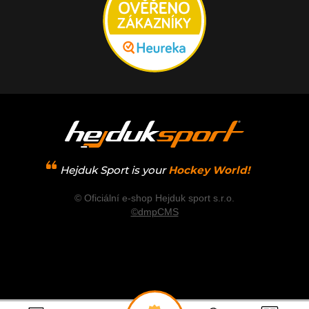
Hejduk Sport is your
Hockey World!
© Oficiální e-shop Hejduk sport s.r.o.
©dmpCMS