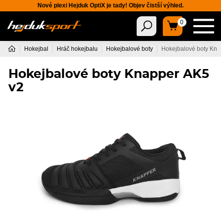
Nové plexi Hejduk OptiX je tady! Objev čistší výhled.
0
Hokejbal
Hráč hokejbalu
Hokejbalové boty
Hokejbalové boty Kna
Hokejbalové boty Knapper AK5
v2