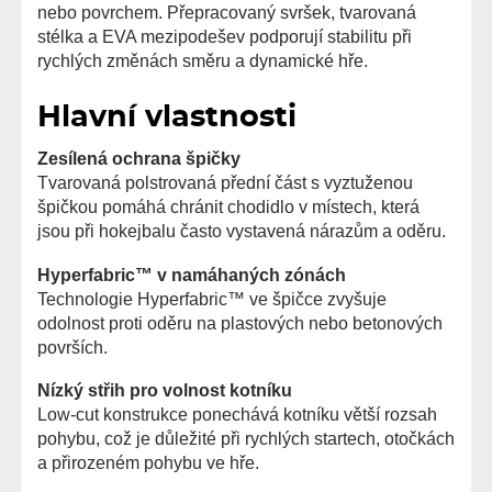
nebo povrchem. Přepracovaný svršek, tvarovaná
stélka a EVA mezipodešev podporují stabilitu při
rychlých změnách směru a dynamické hře.
Hlavní vlastnosti
Zesílená ochrana špičky
Tvarovaná polstrovaná přední část s vyztuženou
špičkou pomáhá chránit chodidlo v místech, která
jsou při hokejbalu často vystavená nárazům a oděru.
Hyperfabric™ v namáhaných zónách
Technologie Hyperfabric™ ve špičce zvyšuje
odolnost proti oděru na plastových nebo betonových
površích.
Nízký střih pro volnost kotníku
Low-cut konstrukce ponechává kotníku větší rozsah
pohybu, což je důležité při rychlých startech, otočkách
a přirozeném pohybu ve hře.