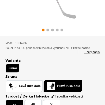
Model
1066286
Bauer PROTO2 přináší elitní výkon a výbušnou sílu z každé pozice
... celý popis
Varianta
Junior
Strana
Levá ruka dole
Pravá ruka dole
Tvrdost / Délka Hokejky
Tabulka velikostí
40
55