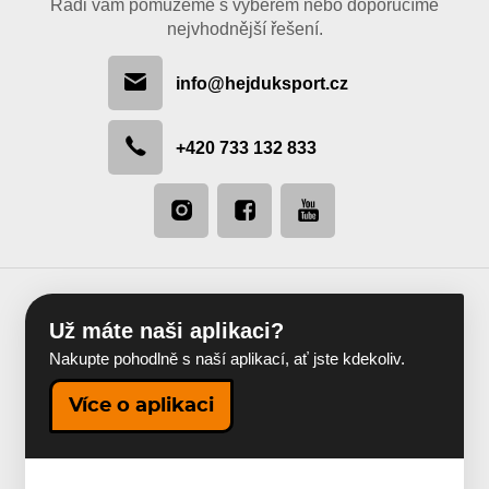
Rádi vám pomůžeme s výběrem nebo doporučíme
nejvhodnější řešení.
info@hejduksport.cz
+420 733 132 833
Už máte naši aplikaci?
Nakupte pohodlně s naší aplikací, ať jste kdekoliv.
Více o aplikaci