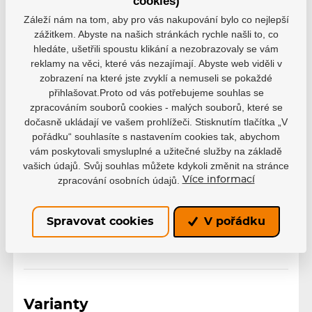
cookies)
Záleží nám na tom, aby pro vás nakupování bylo co nejlepší
Varianta
zážitkem. Abyste na našich stránkách rychle našli to, co
Junior
hledáte, ušetřili spoustu klikání a nezobrazovaly se vám
reklamy na věci, které vás nezajímají. Abyste web viděli v
Levá ruka dole
zobrazení na které jste zvyklí a nemuseli se pokaždé
Strana
přihlašovat.Proto od vás potřebujeme souhlas se
Pravá ruka dole
zpracováním souborů cookies - malých souborů, které se
dočasně ukládají ve vašem prohlížeči. Stisknutím tlačítka „V
pořádku“ souhlasíte s nastavením cookies tak, abychom
Zahnutí
P28
P92
vám poskytovali smysluplné a užitečné služby na základě
vašich údajů. Svůj souhlas můžete kdykoli změnit na stránce
Řada
Proto
zpracování osobních údajů.
Více informací
Délka Hokejky
147 cm
152 cm
Spravovat cookies
V pořádku
Varianty