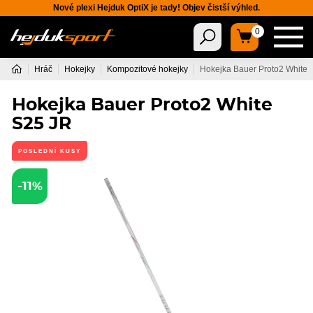
Nové plexi Hejduk OptiX je tady! Objev čistší výhled.
0
Hráč
Hokejky
Kompozitové hokejky
Hokejka Bauer Proto2 White 
Hokejka Bauer Proto2 White
S25 JR
POSLEDNÍ KUSY
-11%