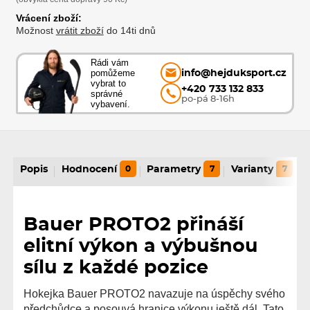
Vrácení zboží:
Možnost
vrátit zboží
do 14ti dnů
Rádi vám
pomůžeme
info@hejduksport.cz
vybrat to
+420 733 132 833
správné
po-pá 8-16h
vybavení.
Popis
Hodnocení
0
Parametry
7
Varianty
7
Bauer PROTO2 přináší
elitní výkon a výbušnou
sílu z každé pozice
Hokejka Bauer PROTO2 navazuje na úspěchy svého
předchůdce a posouvá hranice výkonu ještě dál. Tato