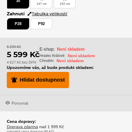
30
147 cm
152 cm
Zahnutí
Tabulka velikostí
P28
P92
6 299 Kč
E-shop:
Není skladem
5 599 Kč
Není skladem
Hradec Králové:
Není skladem
Chrudim:
4 627 Kč bez DPH
Upozorníme vás, až bude produkt skladem:
Hlídat dostupnost
Porovnat
Cena dopravy:
Doprava zdarma
nad 1 999 Kč
(obvyklá cena dopravy 90 Kč)