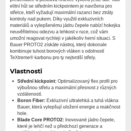
elitní hůl se středním kickpointem je navržena pro
střelce, kteří vyžadují maximální razanci bez ztráty
kontroly nad pukem. Díky využití exkluzivních
materiálů a vylepšenému jádru čepele nabízí hokejka
neuvěřitelnou odezvu a lehkost v ruce, což vám
umožní reagovat rychleji v jakékoliv herní situaci. S
Bauer PROTO2 získáte nástroj, který dokonale
kombinuje tuhost borových vláken s odolností
TeXtreme® karbonu pro ty nejtvrdší střely.
Vlastnosti
Střední kickpoint:
Optimalizovaný flex profil pro
výbušnou střelu a maximální přesnost z různých
vzdáleností.
Boron Fiber:
Exkluzivní ultralehká a tuhá vlákna
Bauer, která vylepšují uložení energie a reakčnost
hole.
Blade Core PROTO2:
Inovované jádro čepele,
které je lehčí než u předchozí generace a