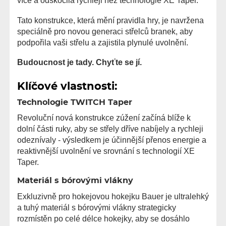
více a odskočila rychleji než technologie XE Taper.
Tato konstrukce, která mění pravidla hry, je navržena
speciálně pro novou generaci střelců branek, aby
podpořila vaši střelu a zajistila plynulé uvolnění.
Budoucnost je tady. Chyťte se jí.
Klíčové vlastnosti:
Technologie TWITCH Taper
Revoluční nová konstrukce zúžení začíná blíže k
dolní části ruky, aby se střely dříve nabíjely a rychleji
odeznívaly - výsledkem je účinnější přenos energie a
reaktivnější uvolnění ve srovnání s technologií XE
Taper.
Materiál s bórovými vlákny
Exkluzivně pro hokejovou hokejku Bauer je ultralehký
a tuhý materiál s bórovými vlákny strategicky
rozmístěn po celé délce hokejky, aby se dosáhlo