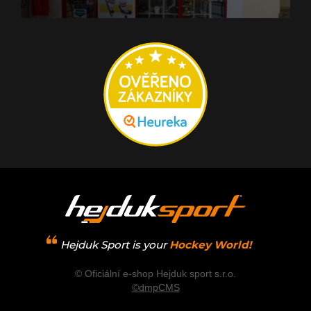
Hejduk Sport is your
Hockey World!
© Oficiální e-shop Hejduk sport s.r.o.
©dmpCMS