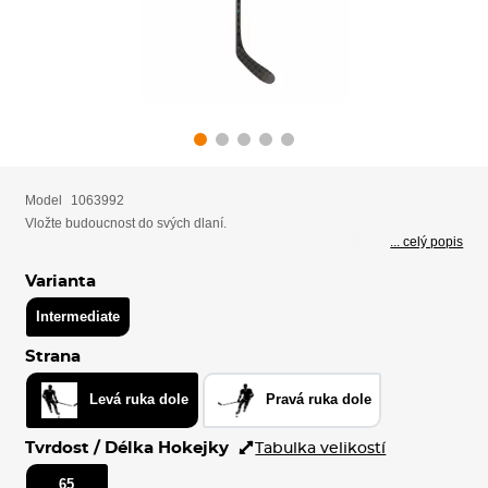
Model
1063992
Vložte budoucnost do svých dlaní.
... celý popis
Varianta
Intermediate
Strana
Levá ruka dole
Pravá ruka dole
Tvrdost / Délka Hokejky
Tabulka velikostí
65