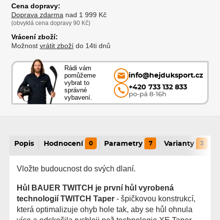
Cena dopravy:
Doprava zdarma
nad 1 999 Kč
(obvyklá cena dopravy 90 Kč)
Vrácení zboží:
Možnost
vrátit zboží
do 14ti dnů
Rádi vám
pomůžeme
info@hejduksport.cz
vybrat to
+420 733 132 833
správné
po-pá 8-16h
vybavení.
Popis
Hodnocení
0
Parametry
7
Varianty
3
Vložte budoucnost do svých dlaní.
Hůl BAUER TWITCH je první hůl vyrobená
technologií TWITCH Taper
- špičkovou konstrukcí,
která optimalizuje ohyb hole tak, aby se hůl ohnula