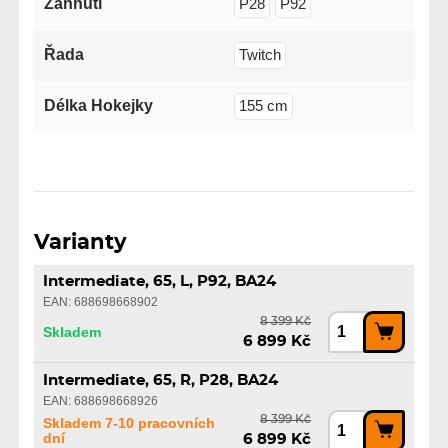
Zahnutí
P28
P92
Řada
Twitch
Délka Hokejky
155 cm
Varianty
Intermediate, 65, L, P92, BA24
EAN: 688698668902
8 399 Kč
Skladem
6 899 Kč
Intermediate, 65, R, P28, BA24
EAN: 688698668926
8 399 Kč
Skladem 7-10 pracovních
dní
6 899 Kč