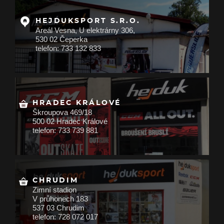
HEJDUKSPORT S.R.O.
Areál Vesna, U elektrárny 306,
530 02 Čeperka
telefon: 733 132 833
HRADEC KRÁLOVÉ
Škroupova 469/18
500 02 Hradec Králové
telefon: 733 739 881
CHRUDIM
Zimní stadion
V průhonech 183
537 03 Chrudim
telefon: 728 072 017