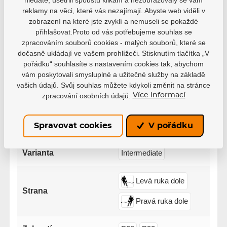
reklamy na věci, které vás nezajímají. Abyste web viděli v
zobrazení na které jste zvyklí a nemuseli se pokaždé
přihlašovat.Proto od vás potřebujeme souhlas se
zpracováním souborů cookies - malých souborů, které se
dočasně ukládají ve vašem prohlížeči. Stisknutím tlačítka „V
Parametry
pořádku“ souhlasíte s nastavením cookies tak, abychom
vám poskytovali smysluplné a užitečné služby na základě
vašich údajů. Svůj souhlas můžete kdykoli změnit na stránce
zpracování osobních údajů.
Více informací
Výrobce
Bauer
Spravovat cookies
V pořádku
Tvrdost
65
Varianta
Intermediate
Levá ruka dole
Strana
Pravá ruka dole