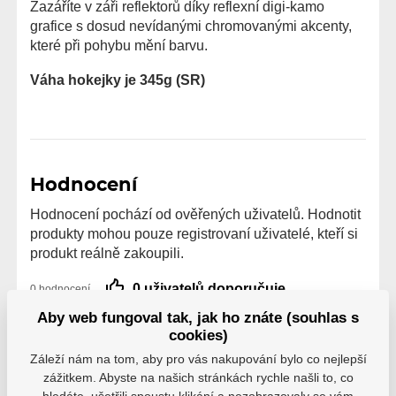
Zazáříte v záři reflektorů díky reflexní digi-kamo
grafice s dosud nevídanými chromovanými akcenty,
které při pohybu mění barvu.
Váha hokejky je 345g (SR)
Hodnocení
Hodnocení pochází od ověřených uživatelů. Hodnotit
produkty mohou pouze registrovaní uživatelé, kteří si
produkt reálně zakoupili.
0 uživatelů doporučuje
0 hodnocení
Aby web fungoval tak, jak ho znáte (souhlas s
5
0
cookies)
4
0
3
0
Záleží nám na tom, aby pro vás nakupování bylo co nejlepší
2
0
zážitkem. Abyste na našich stránkách rychle našli to, co
1
0
hledáte, ušetřili spoustu klikání a nezobrazovaly se vám