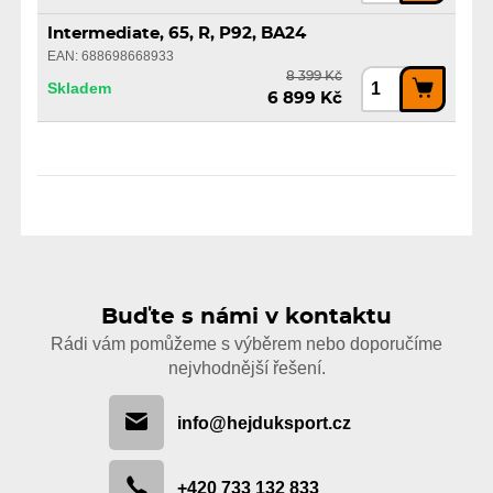
Intermediate, 65, R, P92, BA24
EAN: 688698668933
8 399 Kč
Skladem
6 899 Kč
Buďte s námi v kontaktu
Rádi vám pomůžeme s výběrem nebo doporučíme
nejvhodnější řešení.
info@hejduksport.cz
+420 733 132 833