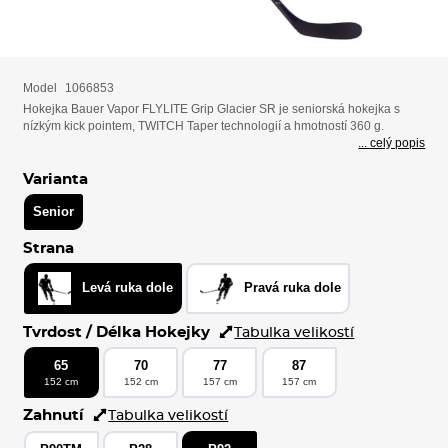
Model
1066853
Hokejka Bauer Vapor FLYLITE Grip Glacier SR je seniorská hokejka s
nízkým kick pointem, TWITCH Taper technologií a hmotností 360 g.
... celý popis
Varianta
Senior
Strana
Levá ruka dole
Pravá ruka dole
Tvrdost / Délka Hokejky
Tabulka velikostí
65
70
77
87
152 cm
152 cm
157 cm
157 cm
Zahnutí
Tabulka velikostí