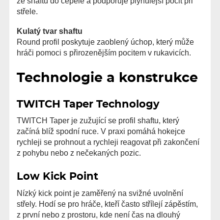
ze shaftu do čepele a podporuje plynulejší pocit při
střele.
Kulatý tvar shaftu
Round profil poskytuje zaoblený úchop, který může
hráči pomoci s přirozenějším pocitem v rukavicích.
Technologie a konstrukce
TWITCH Taper Technology
TWITCH Taper je zužující se profil shaftu, který
začíná blíž spodní ruce. V praxi pomáhá hokejce
rychleji se prohnout a rychleji reagovat při zakončení
z pohybu nebo z nečekaných pozic.
Low Kick Point
Nízký kick point je zaměřený na svižné uvolnění
střely. Hodí se pro hráče, kteří často střílejí zápěstím,
z první nebo z prostoru, kde není čas na dlouhý