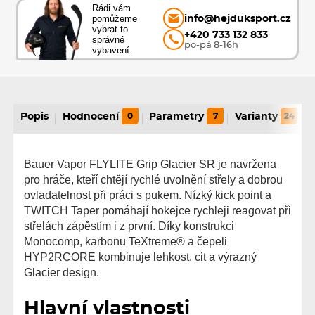
Rádi vám
pomůžeme
info@hejduksport.cz
vybrat to
+420 733 132 833
správné
po-pá 8-16h
vybavení.
Popis
Hodnocení
0
Parametry
7
Varianty
24
Bauer Vapor FLYLITE Grip Glacier SR je navržena
pro hráče, kteří chtějí rychlé uvolnění střely a dobrou
ovladatelnost při práci s pukem. Nízký kick point a
TWITCH Taper pomáhají hokejce rychleji reagovat při
střelách zápěstím i z první. Díky konstrukci
Monocomp, karbonu TeXtreme® a čepeli
HYP2RCORE kombinuje lehkost, cit a výrazný
Glacier design.
Hlavní vlastnosti