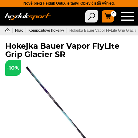
Nové plexi Hejduk OptiX je tady! Objev čistší výhled.
0
Hráč
Kompozitové hokejky
Hokejka Bauer Vapor FlyLite Grip Glacie
Hokejka Bauer Vapor FlyLite
Grip Glacier SR
-10%