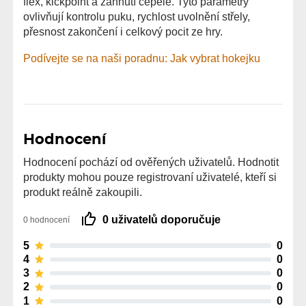
flex, kickpoint a zahnutí čepele. Tyto parametry
ovlivňují kontrolu puku, rychlost uvolnění střely,
přesnost zakončení i celkový pocit ze hry.
Podívejte se na naši poradnu: Jak vybrat hokejku
Hodnocení
Hodnocení pochází od ověřených uživatelů. Hodnotit
produkty mohou pouze registrovaní uživatelé, kteří si
produkt reálně zakoupili.
0 uživatelů doporučuje
0 hodnocení
5
0
4
0
3
0
2
0
1
0