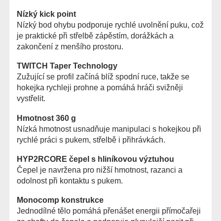
Nízký kick point
Nízký bod ohybu podporuje rychlé uvolnění puku, což
je praktické při střelbě zápěstím, dorážkách a
zakončení z menšího prostoru.
TWITCH Taper Technology
Zužující se profil začíná blíž spodní ruce, takže se
hokejka rychleji prohne a pomáhá hráči svižněji
vystřelit.
Hmotnost 360 g
Nízká hmotnost usnadňuje manipulaci s hokejkou při
rychlé práci s pukem, střelbě i přihrávkách.
HYP2RCORE čepel s hliníkovou výztuhou
Čepel je navržena pro nižší hmotnost, razanci a
odolnost při kontaktu s pukem.
Monocomp konstrukce
Jednodílné tělo pomáhá přenášet energii přímočařeji