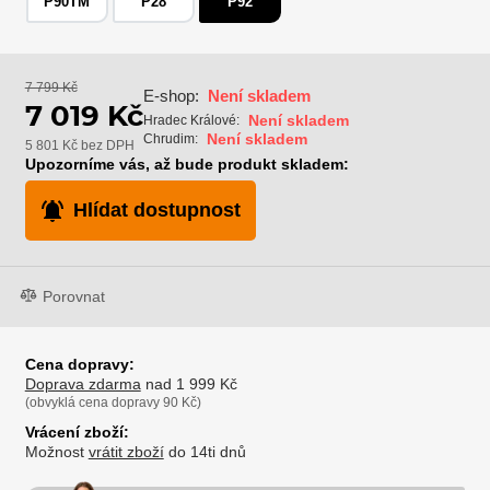
P90TM
P28
P92
7 799 Kč
E-shop:
Není skladem
7 019 Kč
Není skladem
Hradec Králové:
Není skladem
Chrudim:
5 801 Kč bez DPH
Upozorníme vás, až bude produkt skladem:
Hlídat dostupnost
Porovnat
Cena dopravy:
Doprava zdarma
nad 1 999 Kč
(obvyklá cena dopravy 90 Kč)
Vrácení zboží:
Možnost
vrátit zboží
do 14ti dnů