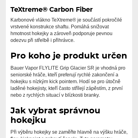
TeXtreme® Carbon Fiber
Karbonové vlákno TeXtreme® je součástí pokročilé
vrstvené konstrukce shaftu. Pomáhá snižovat
hmotnost hokejky a zároveň podporuje pevnou
odezvu při střelbě i přihrávce.
Pro koho je produkt určen
Bauer Vapor FLYLITE Grip Glacier SR je vhodná pro
seniorské hráče, kteří preferují rychlé zakončení a
hokejku s nízkým kick pointem. Hodí se pro útočně
laděné hokejisty, kteří často střílejí zápěstím, z první
nebo z rychlých situací v blízkosti branky.
Jak vybrat správnou
hokejku
Při výběru hokejky se zaměřte hlavně na výšku hráče,