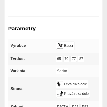
Parametry
Výrobce
Bauer
Tvrdost
65
70
77
87
Varianta
Senior
Levá ruka dole
Strana
Pravá ruka dole
Zahnutí
P90TM
P28
P92