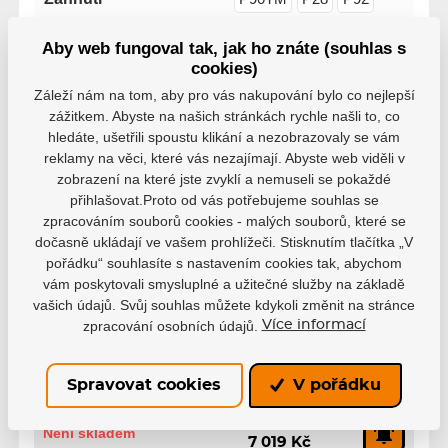
Aby web fungoval tak, jak ho znáte (souhlas s
Řada
Vapor
cookies)
Záleží nám na tom, aby pro vás nakupování bylo co nejlepší
Délka Hokejky
157 cm
152 cm
zážitkem. Abyste na našich stránkách rychle našli to, co
hledáte, ušetřili spoustu klikání a nezobrazovaly se vám
reklamy na věci, které vás nezajímají. Abyste web viděli v
zobrazení na které jste zvyklí a nemuseli se pokaždé
přihlašovat.Proto od vás potřebujeme souhlas se
zpracováním souborů cookies - malých souborů, které se
dočasně ukládají ve vašem prohlížeči. Stisknutím tlačítka „V
Varianty
pořádku“ souhlasíte s nastavením cookies tak, abychom
vám poskytovali smysluplné a užitečné služby na základě
Senior, 65, L, P92, BA26
vašich údajů. Svůj souhlas můžete kdykoli změnit na stránce
EAN: 688698815948
zpracování osobních údajů.
7 799 Kč
Více informací
Není skladem
7 019 Kč
Senior, 65, R, P92, BA26
Spravovat cookies
V pořádku
EAN: 688698815979
7 799 Kč
Není skladem
7 019 Kč