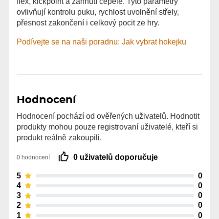
flex, kickpoint a zahnutí čepele. Tyto parametry
ovlivňují kontrolu puku, rychlost uvolnění střely,
přesnost zakončení i celkový pocit ze hry.
Podívejte se na naši poradnu: Jak vybrat hokejku
Hodnocení
Hodnocení pochází od ověřených uživatelů. Hodnotit
produkty mohou pouze registrovaní uživatelé, kteří si
produkt reálně zakoupili.
0 uživatelů doporučuje
0 hodnocení
5
0
4
0
3
0
2
0
1
0