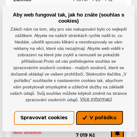
Aby web fungoval tak, jak ho znáte (souhlas s
Řada
Vapor
cookies)
Záleží nám na tom, aby pro vás nakupování bylo co nejlepší
Délka Hokejky
157 cm
152 cm
zážitkem. Abyste na našich stránkách rychle našli to, co
hledáte, ušetřili spoustu klikání a nezobrazovaly se vám
reklamy na věci, které vás nezajímají. Abyste web viděli v
zobrazení na které jste zvyklí a nemuseli se pokaždé
přihlašovat.Proto od vás potřebujeme souhlas se
zpracováním souborů cookies - malých souborů, které se
dočasně ukládají ve vašem prohlížeči. Stisknutím tlačítka „V
Varianty
pořádku“ souhlasíte s nastavením cookies tak, abychom
vám poskytovali smysluplné a užitečné služby na základě
Senior, 65, L, P92, BA26
vašich údajů. Svůj souhlas můžete kdykoli změnit na stránce
EAN: 688698814323
zpracování osobních údajů.
7 799 Kč
Více informací
Není skladem
7 019 Kč
Senior, 65, R, P92, BA26
Spravovat cookies
V pořádku
EAN: 688698814354
7 799 Kč
Není skladem
7 019 Kč