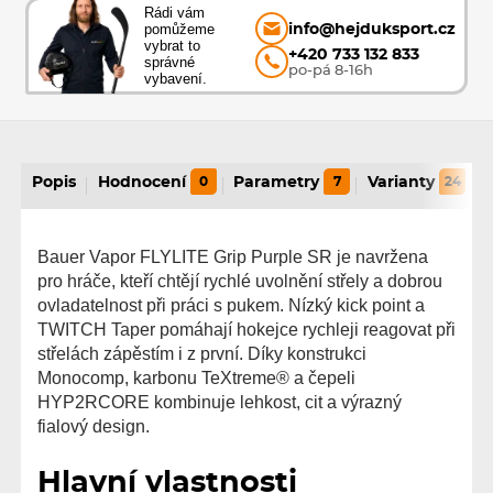
Rádi vám
pomůžeme
info@hejduksport.cz
vybrat to
+420 733 132 833
správné
po-pá 8-16h
vybavení.
Popis
Hodnocení
0
Parametry
7
Varianty
24
Bauer Vapor FLYLITE Grip Purple SR je navržena
pro hráče, kteří chtějí rychlé uvolnění střely a dobrou
ovladatelnost při práci s pukem. Nízký kick point a
TWITCH Taper pomáhají hokejce rychleji reagovat při
střelách zápěstím i z první. Díky konstrukci
Monocomp, karbonu TeXtreme® a čepeli
HYP2RCORE kombinuje lehkost, cit a výrazný
fialový design.
Hlavní vlastnosti