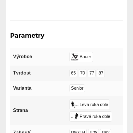
Parametry
Výrobce
Bauer
Tvrdost
65
70
77
87
Varianta
Senior
Levá ruka dole
Strana
Pravá ruka dole
Zahnutí
P90TM
P28
P92