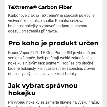
TeXtreme® Carbon Fiber
Karbonové vlákno TeXtreme® je součástí pokročilé
vrstvené konstrukce shaftu. Pomáhá snižovat
hmotnost hokejky a zároveň podporuje pevnou
odezvu při střelbě i přihrávce.
Pro koho je produkt určen
Bauer Vapor FLYLITE Grip Purple SR je vhodná pro
seniorské hráče, kteří preferují rychlé zakončení a
hokejku s nízkým kick pointem. Hodí se pro útočně
laděné hokejisty, kteří často střílejí zápěstím, z první
nebo z rychlých situací v blízkosti branky.
Jak vybrat správnou
hokejku
Při výběru hokejky se zaměřte hlavně na výšku hráče,