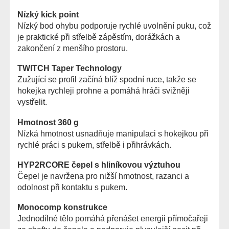
Nízký kick point
Nízký bod ohybu podporuje rychlé uvolnění puku, což
je praktické při střelbě zápěstím, dorážkách a
zakončení z menšího prostoru.
TWITCH Taper Technology
Zužující se profil začíná blíž spodní ruce, takže se
hokejka rychleji prohne a pomáhá hráči svižněji
vystřelit.
Hmotnost 360 g
Nízká hmotnost usnadňuje manipulaci s hokejkou při
rychlé práci s pukem, střelbě i přihrávkách.
HYP2RCORE čepel s hliníkovou výztuhou
Čepel je navržena pro nižší hmotnost, razanci a
odolnost při kontaktu s pukem.
Monocomp konstrukce
Jednodílné tělo pomáhá přenášet energii přímočařeji