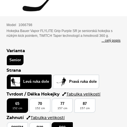
Model
1066798
Hokejka Bauer Vapor FLYLITE Grip Purple SR je seniorská hokejka s
nízkým kick pointem, TWITCH Taper technologií a hmotností 360 g.
... celý popis
Varianta
Senior
Strana
Levá ruka dole
Pravá ruka dole
Tvrdost / Délka Hokejky
Tabulka velikostí
65
70
77
87
152 cm
152 cm
157 cm
157 cm
Zahnutí
Tabulka velikostí