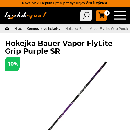
Nové plexi Hejduk OptiX je tady! Objev čistší výhled.
0
Hráč
Kompozitové hokejky
Hokejka Bauer Vapor FlyLite Grip Purple
Hokejka Bauer Vapor FlyLite
Grip Purple SR
-10%