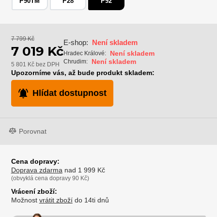
P90TM
P28
P92
7 799 Kč
E-shop:
Není skladem
7 019 Kč
Není skladem
Hradec Králové:
Není skladem
Chrudim:
5 801 Kč bez DPH
Upozorníme vás, až bude produkt skladem:
Hlídat dostupnost
Porovnat
Cena dopravy:
Doprava zdarma
nad 1 999 Kč
(obvyklá cena dopravy 90 Kč)
Vrácení zboží:
Možnost
vrátit zboží
do 14ti dnů