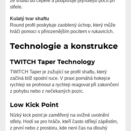
ze shaftu do čepele a podporuje plynulejší pocit při
střele.
Kulatý tvar shaftu
Round profil poskytuje zaoblený úchop, který může
hráči pomoci s přirozenějším pocitem v rukavicích.
Technologie a konstrukce
TWITCH Taper Technology
TWITCH Taper je zužující se profil shaftu, který
začíná blíž spodní ruce. V praxi pomáhá hokejce
rychleji se prohnout a rychleji reagovat při zakončení
z pohybu nebo z nečekaných pozic.
Low Kick Point
Nízký kick point je zaměřený na svižné uvolnění
střely. Hodí se pro hráče, kteří často střílejí zápěstím,
z první nebo z prostoru, kde není čas na dlouhý