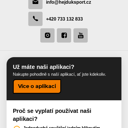
info@hejduksport.cz
+420 733 132 833
Už máte naši aplikaci?
Nakupte pohodlně s naší aplikací, ať jste kdekoliv.
Více o aplikaci
Proč se vyplatí používat naši
aplikaci?