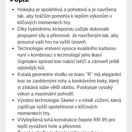
Hokejka je spolehlivá a pohotová a je navržena
tak, aby hráčům pomohla k lepším výkonům v
klíčových momentech hry.
Díky hybridnímu kickpointu zažijte dokonalé
propojení síly a přesnosti. Je navrženým tak, aby
posunul vaši hru na vyšší úroveň.
Technologie vrstvení vysoce kvalitního karbonu
nyní v kombinaci s technologií jeho tkaní
Sigmatex spread tow nabízí lehčí a zároveň ještě
odolnější hůl.
Kulatá geometrie shaftu ve tvaru "R" má elegantní
tvar se zaoblenými rohy a konkávními boky, který
si získává stále větší oblibu. Poskytuje vysoký
výkon a maximální pohodlí.
Výrobní technologie Skelet + v místě zúžení, která
zajišťuje vyšší spolehlivost v klíčových
momentech hry.
VVylepšená tuhá konstrukce čepele RR-95 pro
lepší vyvážení hole a přesnost.