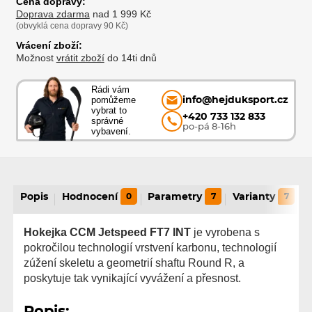
Cena dopravy:
Doprava zdarma
nad 1 999 Kč
(obvyklá cena dopravy 90 Kč)
Vrácení zboží:
Možnost
vrátit zboží
do 14ti dnů
Rádi vám
pomůžeme
info@hejduksport.cz
vybrat to
+420 733 132 833
správné
po-pá 8-16h
vybavení.
Popis
Hodnocení
0
Parametry
7
Varianty
7
Hokejka CCM Jetspeed FT7 INT
je vyrobena s
pokročilou technologií vrstvení karbonu, technologií
zúžení skeletu a geometrií shaftu Round R, a
poskytuje tak vynikající vyvážení a přesnost.
Popis: