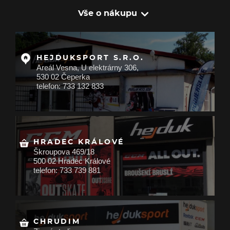
Vše o nákupu
HEJDUKSPORT S.R.O.
Areál Vesna, U elektrárny 306,
530 02 Čeperka
telefon: 733 132 833
HRADEC KRÁLOVÉ
Škroupova 469/18
500 02 Hradec Králové
telefon: 733 739 881
CHRUDIM