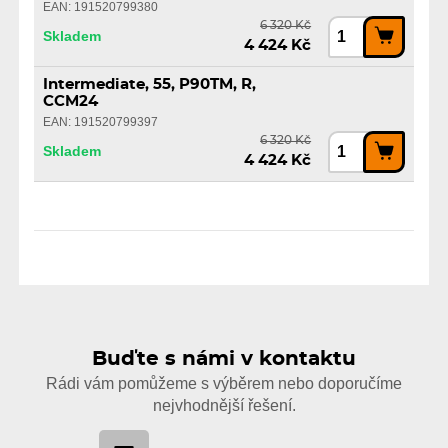
EAN: 191520799380
6 320 Kč
Skladem
4 424 Kč
Intermediate, 55, P90TM, R,
CCM24
EAN: 191520799397
6 320 Kč
Skladem
4 424 Kč
Buďte s námi v kontaktu
Rádi vám pomůžeme s výběrem nebo doporučíme
nejvhodnější řešení.