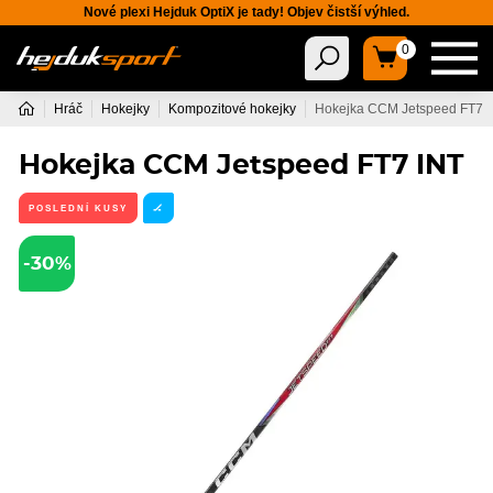
Nové plexi Hejduk OptiX je tady! Objev čistší výhled.
0
Hráč
Hokejky
Kompozitové hokejky
Hokejka CCM Jetspeed FT7 
Hokejka CCM Jetspeed FT7 INT
POSLEDNÍ KUSY
🏒
-30%