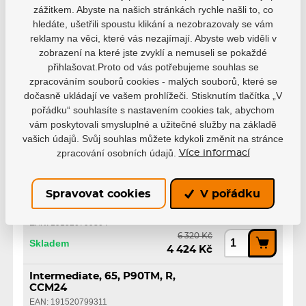
Zahnutí
P90TM
P28
P29
zážitkem. Abyste na našich stránkách rychle našli to, co
hledáte, ušetřili spoustu klikání a nezobrazovaly se vám
reklamy na věci, které vás nezajímají. Abyste web viděli v
Řada
Jetspeed
zobrazení na které jste zvyklí a nemuseli se pokaždé
přihlašovat.Proto od vás potřebujeme souhlas se
Délka Hokejky
155 cm
160 cm
zpracováním souborů cookies - malých souborů, které se
dočasně ukládají ve vašem prohlížeči. Stisknutím tlačítka „V
pořádku“ souhlasíte s nastavením cookies tak, abychom
vám poskytovali smysluplné a užitečné služby na základě
vašich údajů. Svůj souhlas můžete kdykoli změnit na stránce
zpracování osobních údajů.
Více informací
Varianty
Spravovat cookies
V pořádku
Intermediate, 65, P90TM, L,
CCM24
EAN: 191520799304
6 320 Kč
Skladem
4 424 Kč
Intermediate, 65, P90TM, R,
CCM24
EAN: 191520799311