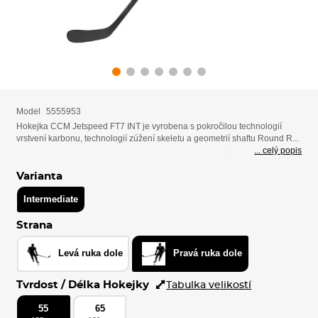
Model
5555953
Hokejka CCM Jetspeed FT7 INT je vyrobena s pokročilou technologií
vrstvení karbonu, technologií zúžení skeletu a geometrií shaftu Round R...
... celý popis
Varianta
Intermediate
Strana
Levá ruka dole
Pravá ruka dole
Tvrdost / Délka Hokejky
Tabulka velikostí
55
65