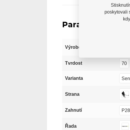
Stisknutí
poskytovali
kdy
Parametry
Výrobce
70
Tvrdost
Sen
Varianta
Strana
P28
Zahnutí
Řada