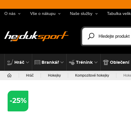
O nás
Vše o nákupu
Naše služby
Tabulka velik
Hráč
Brankář
Trénink
Oblečení
Hráč
Hokejky
Kompozitové hokejky
Hoke
-25%