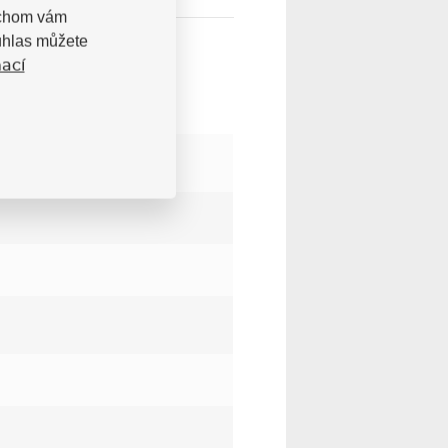
bychom vám
uhlas můžete
ací