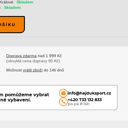
Králové:
Skladem
:
Skladem
OŠÍKU
Doprava zdarma
nad 1 999 Kč
(obvyklá cena dopravy 90 Kč)
Možnost
vrátit zboží
do 14ti dnů
info@hejduksport.cz
ám pomůžeme vybrat
vné vybavení.
+420 733 132 833
po-pá 8-16h