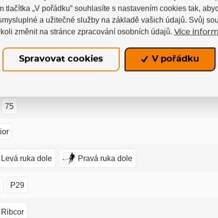
m tlačítka „V pořádku“ souhlasíte s nastavením cookies tak, a
 smysluplné a užitečné služby na základě vašich údajů. Svůj so
koli změnit na stránce zpracování osobních údajů.
Více inform
Spravovat cookies
V pořádku
CCM
75
ior
Levá ruka dole
Pravá ruka dole
P29
Ribcor