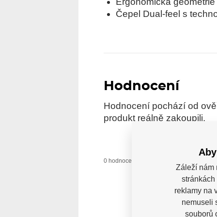
Ergonomická geometrie 
Čepel Dual-feel s techno
Hodnocení
Hodnocení pochází od ověře
produkt reálně zakoupili.
Aby
0 uživatelů do
0 hodnocení
Záleží nám 
stránkách 
reklamy na v
nemuseli 
souborů c