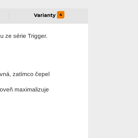
4
Varianty
 ze série Trigger.
pevná, zatímco čepel
roveň maximalizuje