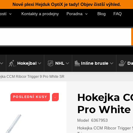
Nové plexi Hejduk OptiX je tady! Objev čistší výhled.
Kontakty a prodejny
Blog
FAQ
ostí
Poradna
Hokejbal
NHL
Inline brusle
Da
jka CCM Ribcor Trigger 9 Pro White SR
Hokejka C
POSLEDNÍ KUSY
.
Pro White
Model
6367953
Hokejka CCM Ribcor Trigger 9