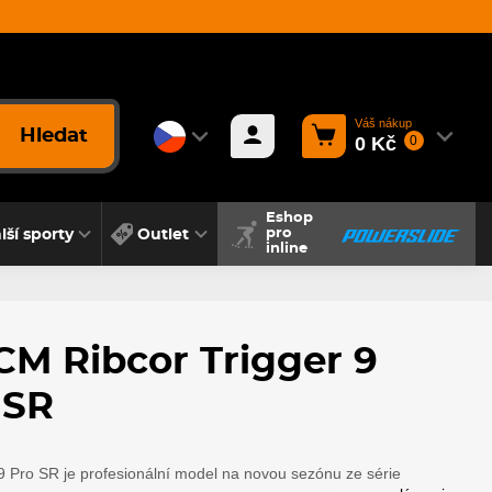
Váš nákup
Hledat
0 Kč
0
Eshop
lší sporty
Outlet
pro
inline
CM Ribcor Trigger 9
 SR
 Pro SR je profesionální model na novou sezónu ze série