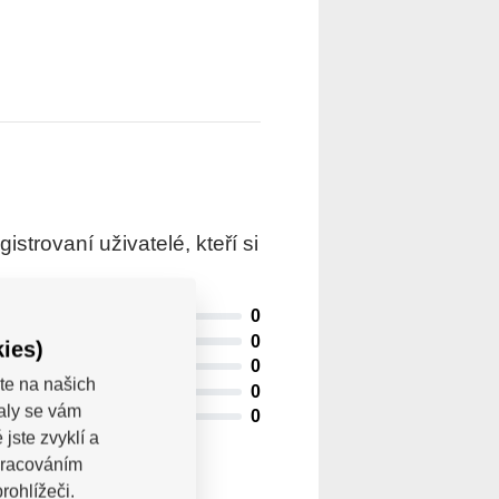
trovaní uživatelé, kteří si
0
0
ies)
0
te na našich
0
valy se vám
0
jste zvyklí a
pracováním
rohlížeči.