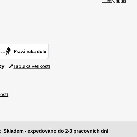
... celý popis
Pravá ruka dole
ky
Tabulka velikostí
ostí
Skladem - expedováno do 2-3 pracovních dní
: