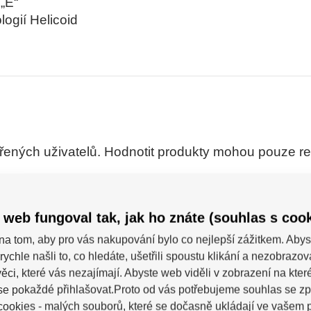
„E“
logií Helicoid
ných uživatelů. Hodnotit produkty mohou pouze regis
5
4
 web fungoval tak, jak ho znáte (souhlas s cook
3
poručuje
na tom, aby pro vás nakupování bylo co nejlepší zážitkem. Abys
2
rychle našli to, co hledáte, ušetřili spoustu klikání a nezobrazo
1
ěci, které vás nezajímají. Abyste web viděli v zobrazení na které 
se pokaždé přihlašovat.Proto od vás potřebujeme souhlas se z
ookies - malých souborů, které se dočasně ukládají ve vašem p