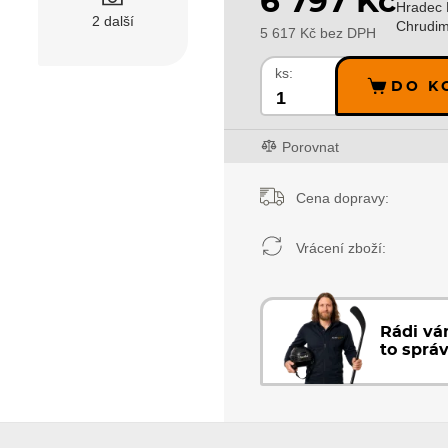
6 797 Kč
Hradec 
2 další
Chrudim
5 617 Kč bez DPH
ks:
DO K
Porovnat
Cena dopravy:
Vrácení zboží:
Rádi v
to sprá