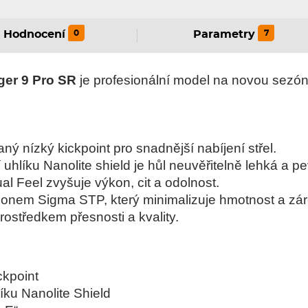
0
7
Hodnocení
Parametry
ger 9 Pro SR
je profesionální model na novou sezónu
ý nízký kickpoint pro snadnější nabíjení střel.
í uhlíku Nanolite shield je hůl neuvěřitelně lehká a 
ual Feel zvyšuje výkon, cit a odolnost.
bonem Sigma STP, který minimalizuje hmotnost a zá
ostředkem přesnosti a kvality.
ckpoint
íku Nanolite Shield