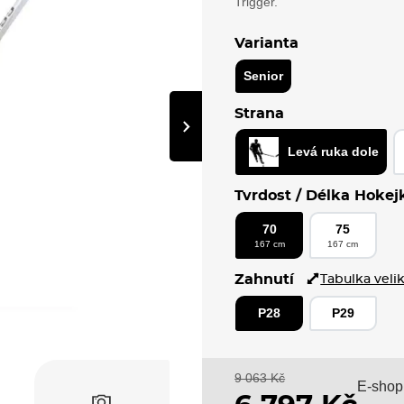
Trigger.
Varianta
Senior
Strana
›
Levá ruka dole
Tvrdost / Délka Hokej
70
75
167 cm
167 cm
Zahnutí
Tabulka velik
P28
P29
9 063 Kč
E-shop