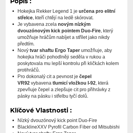
Popis :
Hokejka Rekker Legend 1 je
určena pro elitní
střelce
, kteří chtějí na ledě skórovat.
Je vybavena zcela
novým nízkým
dvouzónovým kick pointem Duo-Fire
, který
umožňuje hráčům nabíjet a střílet jako nikdy
předtím.
Nový
tvar shaftu Ergo Taper
umožňuje, aby
hokejka hráči pohodlněji seděla v rukou a
poskytovala mu lepší kontrolu při kličkách kolem
protihráčů.
Pro dokonalý cit a pevnost je
čepel
VR92
vybavena
tlumicí vložkou I-92
, která
zpevňuje čepel a zlepšuje cit pro přihrávky z
pásky na pásku i střelbu tyčí dolů.
Klíčové Vlastnosti :
Nízký dvouzónový kick point Duo-Fire
BlacklineXXV Pyrofil Carbon Fiber od Mitsubishi