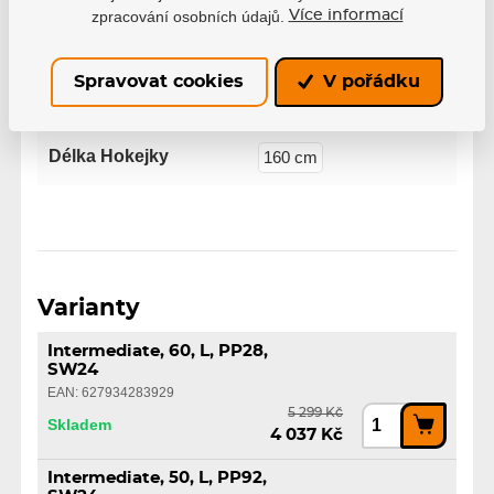
zpracování osobních údajů.
Více informací
Zahnutí
PP28
PP92
Spravovat cookies
V pořádku
Řada
Rekker
Délka Hokejky
160 cm
Varianty
Intermediate, 60, L, PP28,
SW24
EAN: 627934283929
5 299 Kč
Skladem
4 037 Kč
Intermediate, 50, L, PP92,