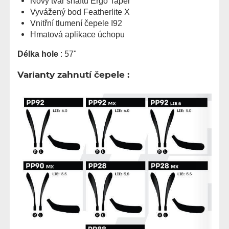
Nový tvar shaftu Ergo Taper
Vyvážený bod Featherlite X
Vnitřní tlumení čepele I92
Hmatová aplikace úchopu
Délka hole
: 57"
Varianty zahnutí čepele :