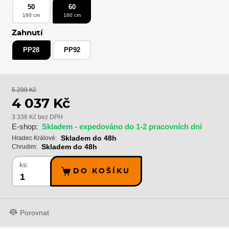
50
60
160 cm
160 cm
Zahnutí
PP28
PP92
5 299 Kč
4 037 Kč
3 336 Kč bez DPH
E-shop:
Skladem - expedováno do 1-2 pracovních dní
Skladem do 48h
Hradec Králové:
Skladem do 48h
Chrudim:
ks:
DO KOŠÍKU
Porovnat