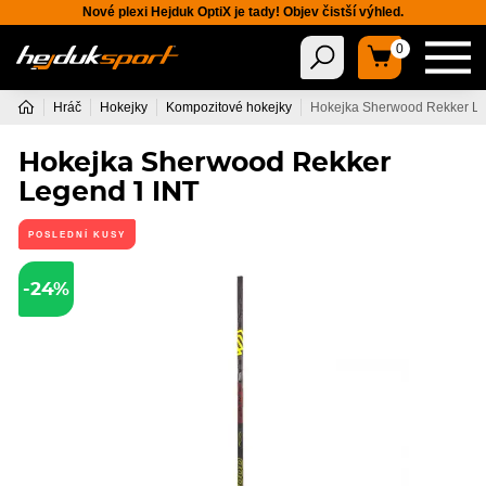
Nové plexi Hejduk OptiX je tady! Objev čistší výhled.
0
Hráč
Hokejky
Kompozitové hokejky
Hokejka Sherwood Rekker Le
Hokejka Sherwood Rekker
Legend 1 INT
POSLEDNÍ KUSY
-24%