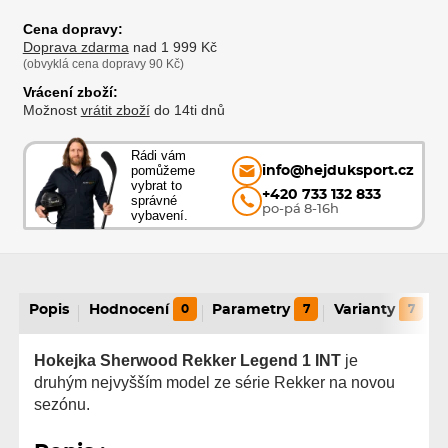
Cena dopravy:
Doprava zdarma
nad 1 999 Kč
(obvyklá cena dopravy 90 Kč)
Vrácení zboží:
Možnost
vrátit zboží
do 14ti dnů
Rádi vám
pomůžeme
info@hejduksport.cz
vybrat to
+420 733 132 833
správné
po-pá 8-16h
vybavení.
Popis
Hodnocení
0
Parametry
7
Varianty
7
Hokejka Sherwood Rekker Legend 1 INT
je
druhým nejvyšším model ze série Rekker na novou
sezónu.