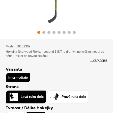
Model
10162309
Hokejka Sherwood Rekker Legend 1 INT je druhým nejvyšším model ze
série Rekker na novou sezónu.
... celý popis
Varianta
Intermediate
Strana
Levá ruka dole
Pravá ruka dole
Tvrdost / Délka Hokejky