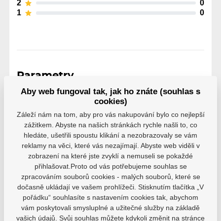
2
0
1
0
Parametry
Aby web fungoval tak, jak ho znáte (souhlas s
cookies)
Výrobce
Sherwood
Záleží nám na tom, aby pro vás nakupování bylo co nejlepší
zážitkem. Abyste na našich stránkách rychle našli to, co
hledáte, ušetřili spoustu klikání a nezobrazovaly se vám
Tvrdost
50
60
reklamy na věci, které vás nezajímají. Abyste web viděli v
zobrazení na které jste zvyklí a nemuseli se pokaždé
Varianta
Intermediate
přihlašovat.Proto od vás potřebujeme souhlas se
zpracováním souborů cookies - malých souborů, které se
dočasně ukládají ve vašem prohlížeči. Stisknutím tlačítka „V
Levá ruka dole
pořádku“ souhlasíte s nastavením cookies tak, abychom
Strana
vám poskytovali smysluplné a užitečné služby na základě
Pravá ruka dole
vašich údajů. Svůj souhlas můžete kdykoli změnit na stránce