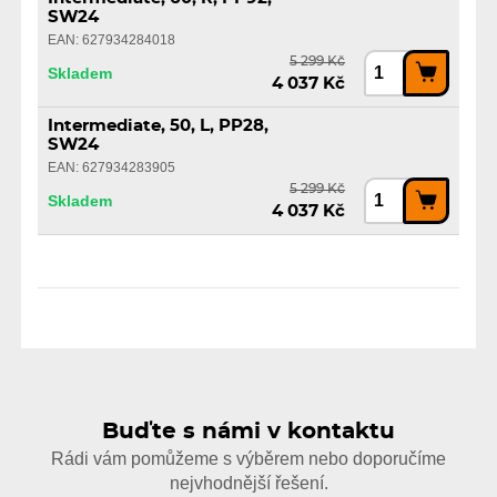
SW24
EAN: 627934284018
5 299 Kč
Skladem
4 037 Kč
Intermediate, 50, L, PP28,
SW24
EAN: 627934283905
5 299 Kč
Skladem
4 037 Kč
Buďte s námi v kontaktu
Rádi vám pomůžeme s výběrem nebo doporučíme
nejvhodnější řešení.