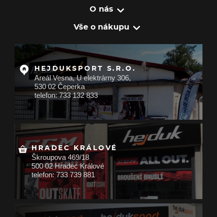
O nás
Vše o nákupu
HEJDUKSPORT S.R.O.
Areál Vesna, U elektrárny 306,
530 02 Čeperka
telefon: 733 132 833
HRADEC KRÁLOVÉ
Škroupova 469/18
500 02 Hradec Králové
telefon: 733 739 881