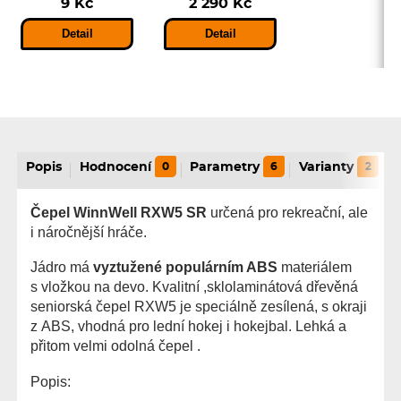
9 Kč
2 290 Kč
Detail
Detail
Popis
Hodnocení
0
Parametry
6
Varianty
2
Čepel WinnWell RXW5 SR
určená pro rekreační, ale
i náročnější hráče.
Jádro má
vyztužené populárním ABS
materiálem
s vložkou na devo. Kvalitní ,sklolaminátová dřevěná
seniorská čepel RXW5 je speciálně zesílená, s okraji
z ABS, vhodná pro lední hokej i hokejbal. Lehká a
přitom velmi odolná čepel .
Popis: