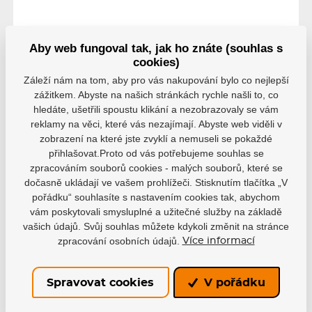
Aby web fungoval tak, jak ho znáte (souhlas s
cookies)
Parametry
Záleží nám na tom, aby pro vás nakupování bylo co nejlepší
zážitkem. Abyste na našich stránkách rychle našli to, co
hledáte, ušetřili spoustu klikání a nezobrazovaly se vám
Výrobce
Winnwell
reklamy na věci, které vás nezajímají. Abyste web viděli v
zobrazení na které jste zvyklí a nemuseli se pokaždé
Varianta
přihlašovat.Proto od vás potřebujeme souhlas se
Senior
zpracováním souborů cookies - malých souborů, které se
dočasně ukládají ve vašem prohlížeči. Stisknutím tlačítka „V
Levá ruka dole
pořádku“ souhlasíte s nastavením cookies tak, abychom
Strana
vám poskytovali smysluplné a užitečné služby na základě
Pravá ruka dole
vašich údajů. Svůj souhlas můžete kdykoli změnit na stránce
zpracování osobních údajů.
Více informací
Zahnutí
PS119
Spravovat cookies
V pořádku
Konstrukce -ABS
1.
laminovaná