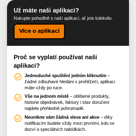
Už máte naši aplikaci?
Nakupte pohodlně s naší aplikací, ať jste kdekoliv.
Více o aplikaci
Proč se vyplatí používat naši
aplikaci?
Jednoduché spuštění jedním kliknutím
–
žádné zdlouhavé hledání v prohlížeči, aplikaci
máte vždy po ruce.
Vše na jednom místě
– oblíbené produkty,
historie objednávek, faktury i stav doručení
najdete přehledně pohromadě.
Neunikne vám žádná sleva ani akce
– díky
notifikacím budete vždy mezi prvními, kdo se
dozví o speciálních nabídkách.