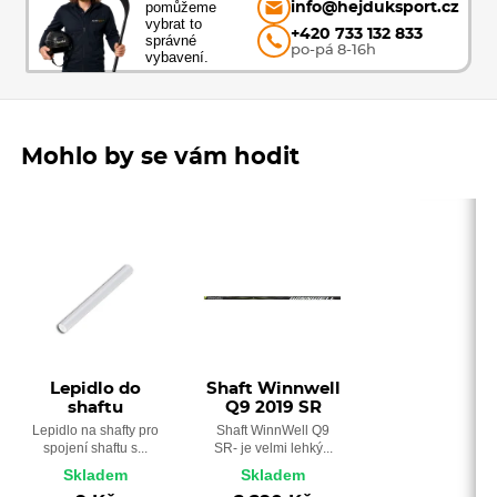
pomůžeme
info@hejduksport.cz
vybrat to
+420 733 132 833
správné
po-pá 8-16h
vybavení.
Mohlo by se vám hodit
Lepidlo do
Shaft Winnwell
shaftu
Q9 2019 SR
Lepidlo na shafty pro
Shaft WinnWell Q9
spojení shaftu s...
SR- je velmi lehký...
Skladem
Skladem