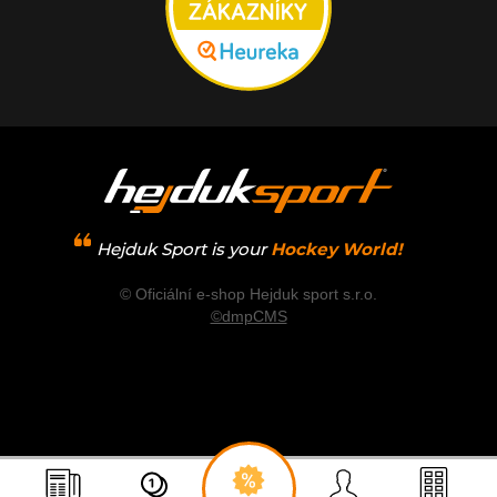
Hejduk Sport is your
Hockey World!
© Oficiální e-shop Hejduk sport s.r.o.
©dmpCMS