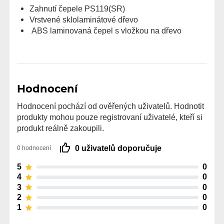
Zahnutí čepele PS119(SR)
Vrstvené sklolaminátové dřevo
ABS laminovaná čepel s vložkou na dřevo
Hodnocení
Hodnocení pochází od ověřených uživatelů. Hodnotit
produkty mohou pouze registrovaní uživatelé, kteří si
produkt reálně zakoupili.
0 uživatelů doporučuje
0 hodnocení
5
0
4
0
3
0
2
0
1
0