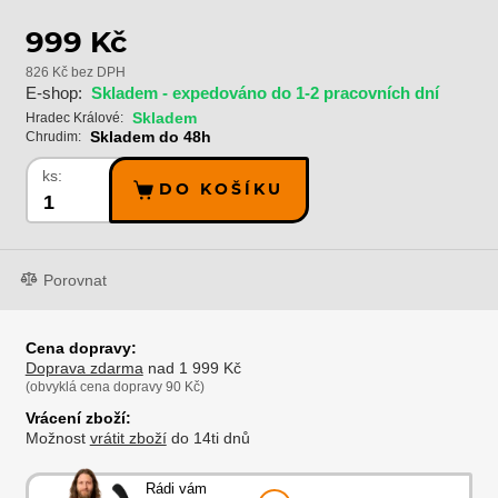
999 Kč
826 Kč bez DPH
E-shop:
Skladem - expedováno do 1-2 pracovních dní
Skladem
Hradec Králové:
Skladem do 48h
Chrudim:
ks:
DO KOŠÍKU
Porovnat
Cena dopravy:
Doprava zdarma
nad 1 999 Kč
(obvyklá cena dopravy 90 Kč)
Vrácení zboží:
Možnost
vrátit zboží
do 14ti dnů
Rádi vám