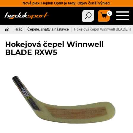
Nové plexi Hejduk OptiX je tady! Objev čistší výhled.
0
Hráč
Čepele, shafty a nástavce
Hokejová čepel Winnwell BLADE 
Hokejová čepel Winnwell
BLADE RXW5