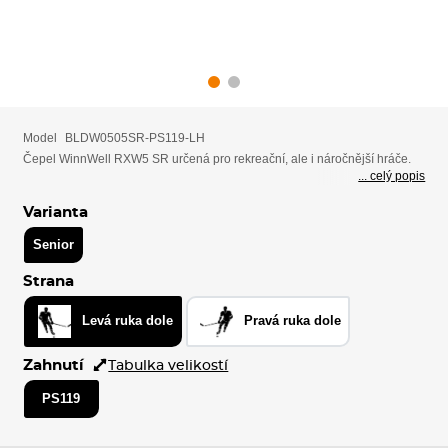
Model
BLDW0505SR-PS119-LH
Čepel WinnWell RXW5 SR určená pro rekreační, ale i náročnější hráče.
... celý popis
Varianta
Senior
Strana
Levá ruka dole
Pravá ruka dole
Zahnutí
Tabulka velikostí
PS119