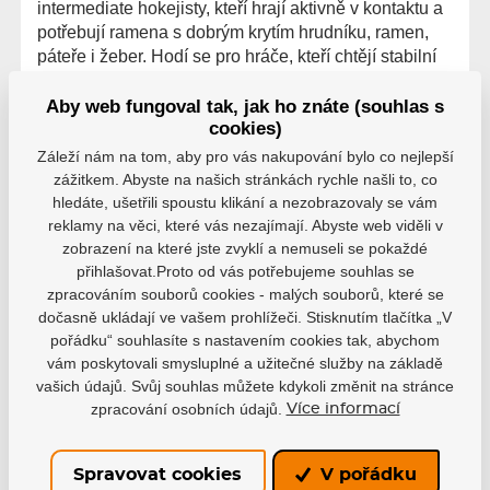
intermediate hokejisty, kteří hrají aktivně v kontaktu a
potřebují ramena s dobrým krytím hrudníku, ramen,
páteře i žeber. Hodí se pro hráče, kteří chtějí stabilní
vestu pro souboje, blokování prostoru a rychlý pohyb
v těsných herních situacích.
Aby web fungoval tak, jak ho znáte (souhlas s
cookies)
Záleží nám na tom, aby pro vás nakupování bylo co nejlepší
zážitkem. Abyste na našich stránkách rychle našli to, co
hledáte, ušetřili spoustu klikání a nezobrazovaly se vám
reklamy na věci, které vás nezajímají. Abyste web viděli v
zobrazení na které jste zvyklí a nemuseli se pokaždé
přihlašovat.Proto od vás potřebujeme souhlas se
zpracováním souborů cookies - malých souborů, které se
dočasně ukládají ve vašem prohlížeči. Stisknutím tlačítka „V
pořádku“ souhlasíte s nastavením cookies tak, abychom
vám poskytovali smysluplné a užitečné služby na základě
vašich údajů. Svůj souhlas můžete kdykoli změnit na stránce
zpracování osobních údajů.
Více informací
Hodnocení
Spravovat cookies
V pořádku