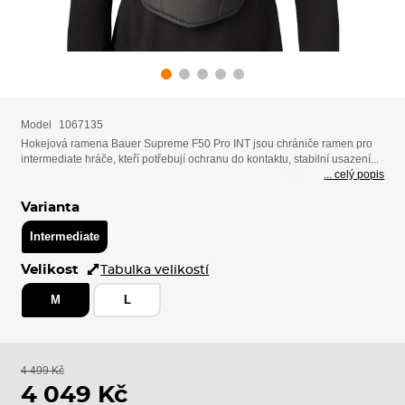
Model
1067135
Hokejová ramena Bauer Supreme F50 Pro INT jsou chrániče ramen pro
intermediate hráče, kteří potřebují ochranu do kontaktu, stabilní usazení...
... celý popis
Varianta
Intermediate
Velikost
Tabulka velikostí
M
L
4 499 Kč
4 049 Kč