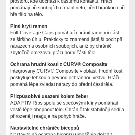
prostoru, kde dochází k častému kontaktu. Hráči
pomáhají při soubojích u mantinelu, před brankou i při
hře tělo na tělo.
Plné krytí ramen
Full-Coverage Caps pomáhají chránit ramenní část
ze širšího úhlu. Prakticky to znamená jistější pocit při
nárazech a osobních soubojích, aniž by chránič
zbytečně omezoval práci horní části těla.
Ochrana hrudní kosti z CURV® Composite
Integrovaný CURV® Composite v oblasti hrudní kosti
poskytuje lehkou a pevnou ochrannou vrstvu. Hráči
pomáhá lépe zvládat nárazy do přední části těla.
Přizpůsobivé usazení kolem žeber
ADAPTIV Ribs spolu se strečovými klíny pomáhají
vestě lépe obepnout tělo. Chránič tak stabilněji sedí a
přirozeněji reaguje na pohyb hráče.
Nastavitelné chrániče bicepsů
Nastavitelná ochrana bicepsů umožňuje doladit