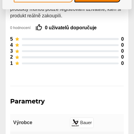
Hodnocení pochází od ověřených uživatelů. Hodnotit
produkty mohou pouze registrovaní uživatelé, kteří si
produkt reálně zakoupili.
0 uživatelů doporučuje
0 hodnocení
5
0
4
0
3
0
2
0
1
0
Parametry
Výrobce
Bauer