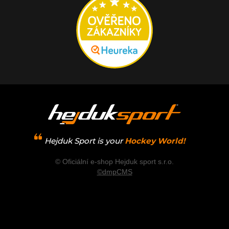
Hejduk Sport is your
Hockey World!
© Oficiální e-shop Hejduk sport s.r.o.
©dmpCMS