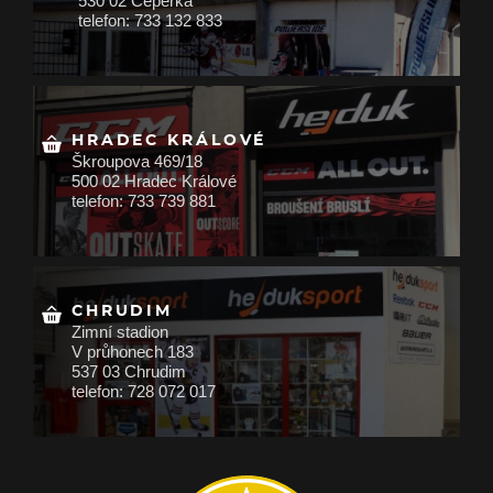
530 02 Čeperka
telefon: 733 132 833
HRADEC KRÁLOVÉ
Škroupova 469/18
500 02 Hradec Králové
telefon: 733 739 881
CHRUDIM
Zimní stadion
V průhonech 183
537 03 Chrudim
telefon: 728 072 017