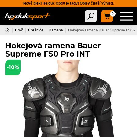
Nové plexi Hejduk OptiX je tady! Objev čistší výhled.
0
Hráč
Chrániče
Ramena
Hokejová ramena Bauer Supreme F50 Pr
Hokejová ramena Bauer
Supreme F50 Pro INT
-10%