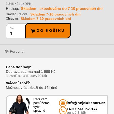
3 346 Kč bez DPH
E-shop:
Skladem - expedováno do 7-10 pracovních dní
Skladem 7-10 pracovních dní
Hradec Králové:
Skladem 7-10 pracovních dní
Chrudim:
ks:
DO KOŠÍKU
Porovnat
Cena dopravy:
Doprava zdarma
nad 1 999 Kč
(obvyklá cena dopravy 90 Kč)
Vrácení zboží:
Možnost
vrátit zboží
do 14ti dnů
Rádi vám
pomůžeme
info@hejduksport.cz
vybrat to
+420 733 132 833
správné
po-pá 8-16h