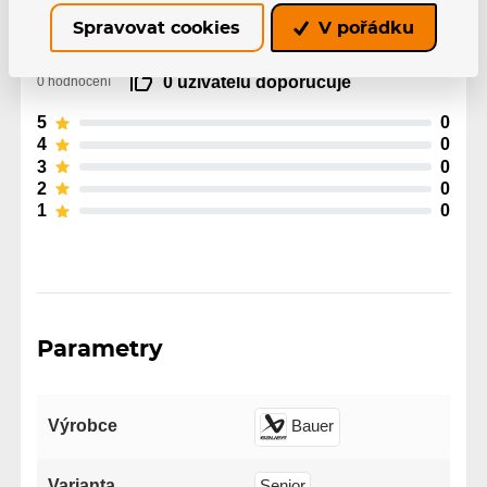
produkty mohou pouze registrovaní uživatelé, kteří si
Spravovat cookies
V pořádku
produkt reálně zakoupili.
0 uživatelů doporučuje
0 hodnocení
5
0
4
0
3
0
2
0
1
0
Parametry
Výrobce
Bauer
Varianta
Senior