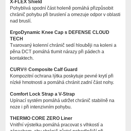
X-FLEX Shield
Pohyblivá spodní část holeně pomáhá přizpůsobit
chránič pohybu při bruslení a omezuje odpor v oblasti
nad bruslí.
ErgoDynamic Knee Cap s DEFENSE CLOUD
TECH
Tvarovaný kolenní chránič sedí hlouběji na koleni a
pěna DCT pomáhá tlumit nárazy při pádech a
kontaktech.
CURV® Composite Calf Guard
Kompozitní ochrana lýtka poskytuje pevné krytí při
nízké hmotnosti a pomáhá chránit zadní část nohy.
Comfort Lock Strap a V-Strap
Upínací systém pomáhá udržet chránič stabilně na
noze i při intenzivním pohybu.
THERMO CORE ZERO Liner
Vnitřní výstelka pomáhá pracovat s vlhkostí a