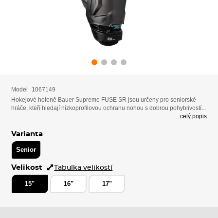
Model
1067149
Hokejové holeně Bauer Supreme FUSE SR jsou určeny pro seniorské
hráče, kteří hledají nízkoprofilovou ochranu nohou s dobrou pohyblivostí...
... celý popis
Varianta
Senior
Velikost
Tabulka velikostí
15"
16"
17"