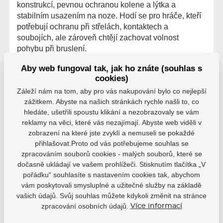
konstrukcí, pevnou ochranou kolene a lýtka a
stabilním usazením na noze. Hodí se pro hráče, kteří
potřebují ochranu při střelách, kontaktech a
soubojích, ale zároveň chtějí zachovat volnost
pohybu při bruslení.
Aby web fungoval tak, jak ho znáte (souhlas s
cookies)
Záleží nám na tom, aby pro vás nakupování bylo co nejlepší
zážitkem. Abyste na našich stránkách rychle našli to, co
hledáte, ušetřili spoustu klikání a nezobrazovaly se vám
reklamy na věci, které vás nezajímají. Abyste web viděli v
zobrazení na které jste zvyklí a nemuseli se pokaždé
přihlašovat.Proto od vás potřebujeme souhlas se
zpracováním souborů cookies - malých souborů, které se
dočasně ukládají ve vašem prohlížeči. Stisknutím tlačítka „V
pořádku“ souhlasíte s nastavením cookies tak, abychom
vám poskytovali smysluplné a užitečné služby na základě
vašich údajů. Svůj souhlas můžete kdykoli změnit na stránce
Hodnocení
zpracování osobních údajů.
Více informací
Hodnocení pochází od ověřených uživatelů. Hodnotit