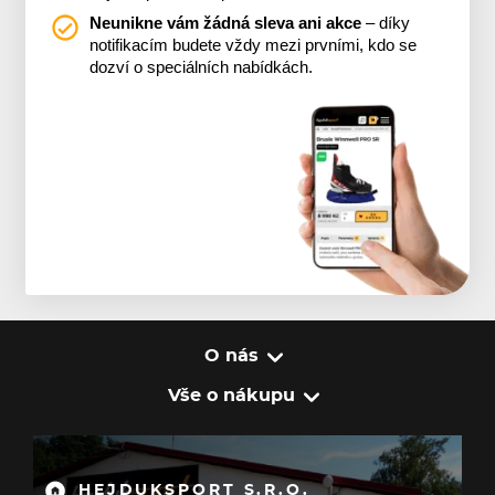
Neunikne vám žádná sleva ani akce
– díky
notifikacím budete vždy mezi prvními, kdo se
dozví o speciálních nabídkách.
O nás
Vše o nákupu
HEJDUKSPORT S.R.O.