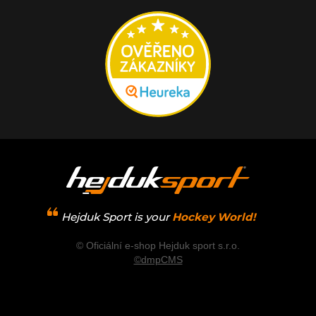
Hejduk Sport is your
Hockey World!
© Oficiální e-shop Hejduk sport s.r.o.
©dmpCMS