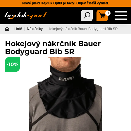
Nové plexi Hejduk OptiX je tady! Objev čistší výhled.
0
Hráč
Nákrčníky
Hokejový nákrčník Bauer Bodyguard Bib SR
Hokejový nákrčník Bauer
Bodyguard Bib SR
-10%