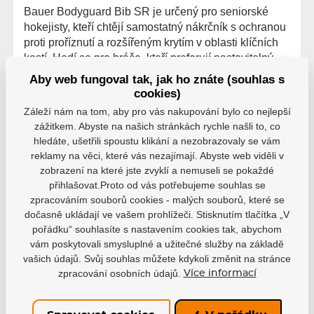
Bauer Bodyguard Bib SR je určený pro seniorské
hokejisty, kteří chtějí samostatný nákrčník s ochranou
proti proříznutí a rozšířeným krytím v oblasti klíčních
kostí. Hodí se pro hráče, kteří preferují nastavitelný
límec, stabilní usazení pod výstrojí a chránič, který se
Aby web fungoval tak, jak ho znáte (souhlas s
dá používat s vlastním spodním prádlem nebo
cookies)
ribanem.
Záleží nám na tom, aby pro vás nakupování bylo co nejlepší
zážitkem. Abyste na našich stránkách rychle našli to, co
hledáte, ušetřili spoustu klikání a nezobrazovaly se vám
reklamy na věci, které vás nezajímají. Abyste web viděli v
zobrazení na které jste zvyklí a nemuseli se pokaždé
přihlašovat.Proto od vás potřebujeme souhlas se
Hodnocení
zpracováním souborů cookies - malých souborů, které se
Hodnocení pochází od ověřených uživatelů. Hodnotit
dočasně ukládají ve vašem prohlížeči. Stisknutím tlačítka „V
produkty mohou pouze registrovaní uživatelé, kteří si
pořádku“ souhlasíte s nastavením cookies tak, abychom
produkt reálně zakoupili.
vám poskytovali smysluplné a užitečné služby na základě
vašich údajů. Svůj souhlas můžete kdykoli změnit na stránce
0 uživatelů doporučuje
0 hodnocení
zpracování osobních údajů.
Více informací
5
0
4
0