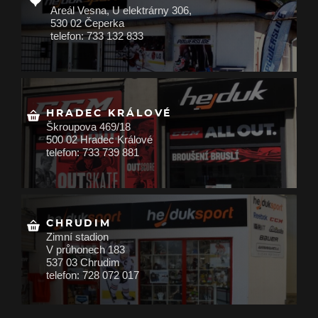
Areál Vesna, U elektrárny 306,
530 02 Čeperka
telefon: 733 132 833
HRADEC KRÁLOVÉ
Škroupova 469/18
500 02 Hradec Králové
telefon: 733 739 881
CHRUDIM
Zimní stadion
V průhonech 183
537 03 Chrudim
telefon: 728 072 017