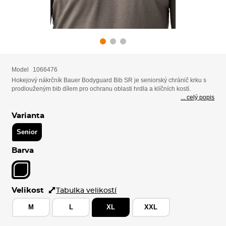
Model
1066476
Hokejový nákrčník Bauer Bodyguard Bib SR je seniorský chránič krku s
prodlouženým bib dílem pro ochranu oblasti hrdla a klíčních kostí.
... celý popis
Varianta
Senior
Barva
Velikost
Tabulka velikostí
M
L
XL
XXL