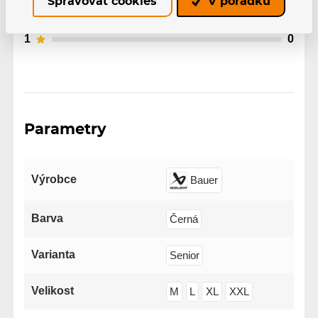
Spravovat cookies
V pořádku
3
0
2
0
1
0
Parametry
Výrobce
Bauer
Barva
Černá
Varianta
Senior
Velikost
M
L
XL
XXL