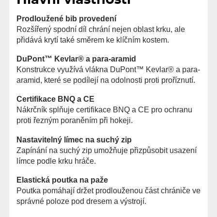
Hlavní vlastnosti
Prodloužené bib provedení
Rozšířený spodní díl chrání nejen oblast krku, ale
přidává krytí také směrem ke klíčním kostem.
DuPont™ Kevlar® a para-aramid
Konstrukce využívá vlákna DuPont™ Kevlar® a para-
aramid, které se podílejí na odolnosti proti proříznutí.
Certifikace BNQ a CE
Nákrčník splňuje certifikace BNQ a CE pro ochranu
proti řezným poraněním při hokeji.
Nastavitelný límec na suchý zip
Zapínání na suchý zip umožňuje přizpůsobit usazení
límce podle krku hráče.
Elastická poutka na paže
Poutka pomáhají držet prodlouženou část chrániče ve
správné poloze pod dresem a výstrojí.