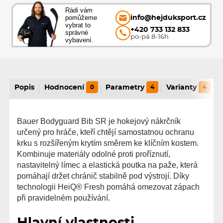
Rádi vám
pomůžeme
info@hejduksport.cz
vybrat to
+420 733 132 833
správné
po-pá 8-16h
vybavení.
Popis
Hodnocení
0
Parametry
4
Varianty
4
Bauer Bodyguard Bib SR je hokejový nákrčník
určený pro hráče, kteří chtějí samostatnou ochranu
krku s rozšířeným krytím směrem ke klíčním kostem.
Kombinuje materiály odolné proti proříznutí,
nastavitelný límec a elastická poutka na paže, která
pomáhají držet chránič stabilně pod výstrojí. Díky
technologii HeiQ® Fresh pomáhá omezovat zápach
při pravidelném používání.