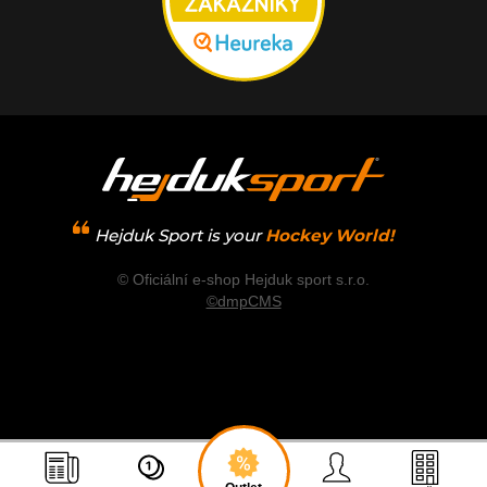
Hejduk Sport is your
Hockey World!
© Oficiální e-shop Hejduk sport s.r.o.
©dmpCMS