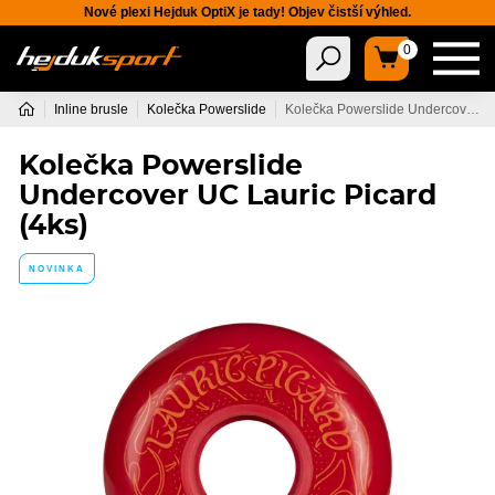
Nové plexi Hejduk OptiX je tady! Objev čistší výhled.
0
Inline brusle
Kolečka Powerslide
Kolečka Powerslide Undercover UC Lauric Picard (4ks)
Kolečka Powerslide
Undercover UC Lauric Picard
(4ks)
NOVINKA