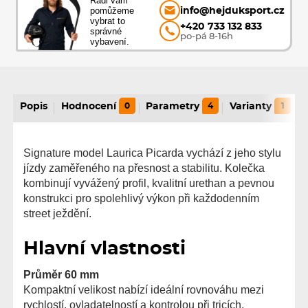
Rádi vám
pomůžeme
info@hejduksport.cz
vybrat to
+420 733 132 833
správné
po-pá 8-16h
vybavení.
Popis
Hodnocení
0
Parametry
4
Varianty
1
Signature model Laurica Picarda vychází z jeho stylu
jízdy zaměřeného na přesnost a stabilitu. Kolečka
kombinují vyvážený profil, kvalitní urethan a pevnou
konstrukci pro spolehlivý výkon při každodenním
street ježdění.
Hlavní vlastnosti
Průměr 60 mm
Kompaktní velikost nabízí ideální rovnováhu mezi
rychlostí, ovladatelností a kontrolou při tricích.