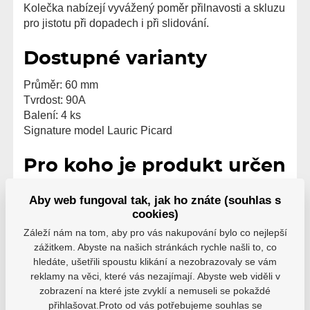
Kolečka nabízejí vyvážený poměr přilnavosti a skluzu
pro jistotu při dopadech i při slidování.
Dostupné varianty
Průměr: 60 mm
Tvrdost: 90A
Balení: 4 ks
Signature model Lauric Picard
Pro koho je produkt určen
Undercover Lauric Picard 60 mm / 90A jsou vhodná
Aby web fungoval tak, jak ho znáte (souhlas s
pro pokročilé a náročné jezdce, kteří hledají odolná a
cookies)
vyvážená kolečka pro technický street skating a
Záleží nám na tom, aby pro vás nakupování bylo co nejlepší
pravidelné intenzivní ježdění.
zážitkem. Abyste na našich stránkách rychle našli to, co
hledáte, ušetřili spoustu klikání a nezobrazovaly se vám
reklamy na věci, které vás nezajímají. Abyste web viděli v
zobrazení na které jste zvyklí a nemuseli se pokaždé
přihlašovat.Proto od vás potřebujeme souhlas se