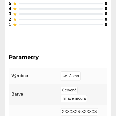
5
0
4
0
3
0
2
0
1
0
Parametry
Výrobce
Joma
Červená
Barva
Tmavě modrá
XXXXXXS-XXXXXS