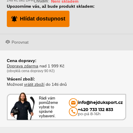
248 Kč bez DPH
Není skladem
Chrudim:
Upozorníme vás, až bude produkt skladem:
Hlídat dostupnost
Porovnat
Cena dopravy:
Doprava zdarma
nad 1 999 Kč
(obvyklá cena dopravy 90 Kč)
Vrácení zboží:
Možnost
vrátit zboží
do 14ti dnů
Rádi vám
pomůžeme
info@hejduksport.cz
vybrat to
+420 733 132 833
správné
po-pá 8-16h
vybavení.