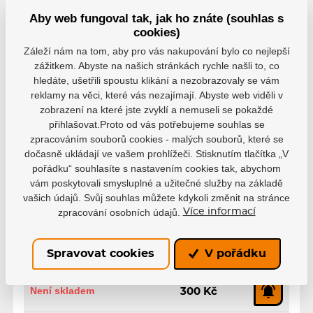
Aby web fungoval tak, jak ho znáte (souhlas s
tmavě modrá-červená, S, HS23
cookies)
EAN: 8445456576358
Záleží nám na tom, aby pro vás nakupování bylo co nejlepší
Není skladem
300 Kč
zážitkem. Abyste na našich stránkách rychle našli to, co
hledáte, ušetřili spoustu klikání a nezobrazovaly se vám
reklamy na věci, které vás nezajímají. Abyste web viděli v
tmavě modrá-červená, XXL-
XXXL, HS23
zobrazení na které jste zvyklí a nemuseli se pokaždé
EAN: 8445456576396
přihlašovat.Proto od vás potřebujeme souhlas se
zpracováním souborů cookies - malých souborů, které se
Není skladem
300 Kč
dočasně ukládají ve vašem prohlížeči. Stisknutím tlačítka „V
pořádku“ souhlasíte s nastavením cookies tak, abychom
tmavě modrá-červená, XXS,
vám poskytovali smysluplné a užitečné služby na základě
HS23
vašich údajů. Svůj souhlas můžete kdykoli změnit na stránce
EAN: 8445456576334
zpracování osobních údajů.
Více informací
Není skladem
300 Kč
Spravovat cookies
V pořádku
tmavě modrá-červená, L, HS23
EAN: 8445456576372
Není skladem
300 Kč