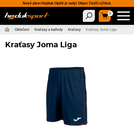
Nové plexi Hejduk OptiX je tady! Objev čistší výhled.
0
Oblečení
Kraťasy a kalhoty
Kraťasy
Kraťasy Joma Liga
Kraťasy Joma Liga