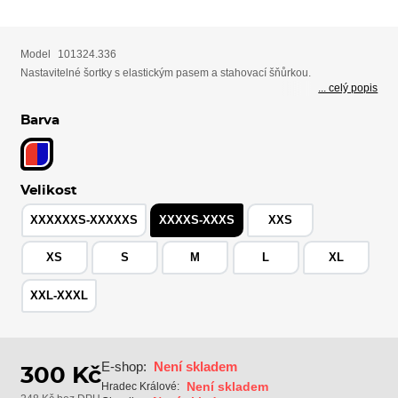
Model
101324.336
Nastavitelné šortky s elastickým pasem a stahovací šňůrkou.
... celý popis
Barva
Velikost
XXXXXXS-XXXXXS
XXXXS-XXXS
XXS
XS
S
M
L
XL
XXL-XXXL
E-shop:
Není skladem
300 Kč
Není skladem
Hradec Králové: