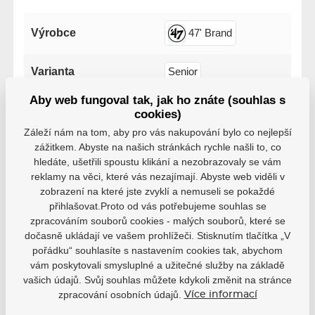
Výrobce
47' Brand
Varianta
Senior
Aby web fungoval tak, jak ho znáte (souhlas s
Boston Bruins
cookies)
Tým
Záleží nám na tom, aby pro vás nakupování bylo co nejlepší
Edmonton Oilers
zážitkem. Abyste na našich stránkách rychle našli to, co
hledáte, ušetřili spoustu klikání a nezobrazovaly se vám
reklamy na věci, které vás nezajímají. Abyste web viděli v
zobrazení na které jste zvyklí a nemuseli se pokaždé
přihlašovat.Proto od vás potřebujeme souhlas se
zpracováním souborů cookies - malých souborů, které se
Varianty
dočasně ukládají ve vašem prohlížeči. Stisknutím tlačítka „V
pořádku“ souhlasíte s nastavením cookies tak, abychom
Senior, Boston Bruins, HS24
vám poskytovali smysluplné a užitečné služby na základě
EAN: 197172536915
vašich údajů. Svůj souhlas můžete kdykoli změnit na stránce
679 Kč
zpracování osobních údajů.
Více informací
Není skladem
611 Kč