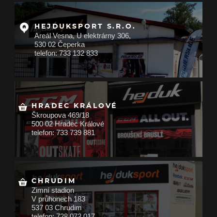
HEJDUKSPORT S.R.O.
Areál Vesna, U elektrárny 306,
530 02 Čeperka
telefon: 733 132 833
HRADEC KRÁLOVÉ
Škroupova 469/18
500 02 Hradec Králové
telefon: 733 739 881
CHRUDIM
Zimní stadion
V průhonech 183
537 03 Chrudim
telefon: 728 072 017