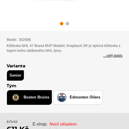
Model
302688
Kšiltovka NHL 47 Brand MVP Metallic Snapback SR je stylová kšiltovka s
logem tvého oblíbeného NHL týmu.
... celý popis
Varianta
Senior
Tým
Boston Bruins
Edmonton Oilers
679 Kč
E-shop:
Není skladem