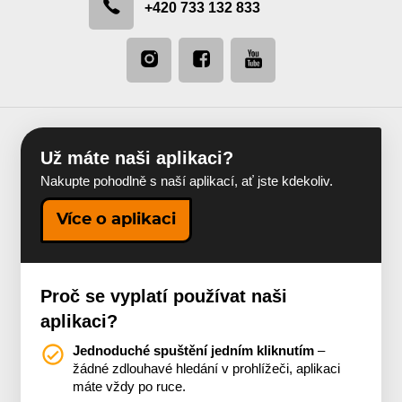
+420 733 132 833
Už máte naši aplikaci?
Nakupte pohodlně s naší aplikací, ať jste kdekoliv.
Více o aplikaci
Proč se vyplatí používat naši
aplikaci?
Jednoduché spuštění jedním kliknutím
–
žádné zdlouhavé hledání v prohlížeči, aplikaci
máte vždy po ruce.