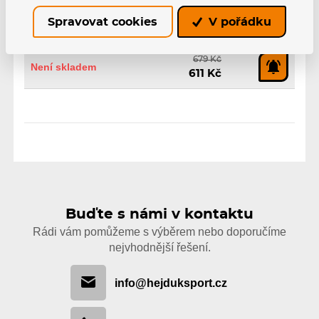
Senior, Edmonton Oilers,
Spravovat cookies
V pořádku
HS24
EAN: 197172536939
679 Kč
Není skladem
611 Kč
Buďte s námi v kontaktu
Rádi vám pomůžeme s výběrem nebo doporučíme
nejvhodnější řešení.
info@hejduksport.cz