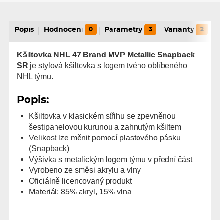
Popis
Hodnocení
0
Parametry
3
Varianty
2
Kšiltovka NHL 47 Brand MVP Metallic Snapback
SR
je stylová kšiltovka s logem tvého oblíbeného
NHL týmu.
Popis:
Kšiltovka v klasickém střihu se zpevněnou
šestipanelovou kurunou a zahnutým kšiltem
Velikost lze měnit pomocí plastového pásku
(Snapback)
Výšivka s metalickým logem týmu v přední části
Vyrobeno ze směsi akrylu a vlny
Oficiálně licencovaný produkt
Materiál: 85% akryl, 15% vlna