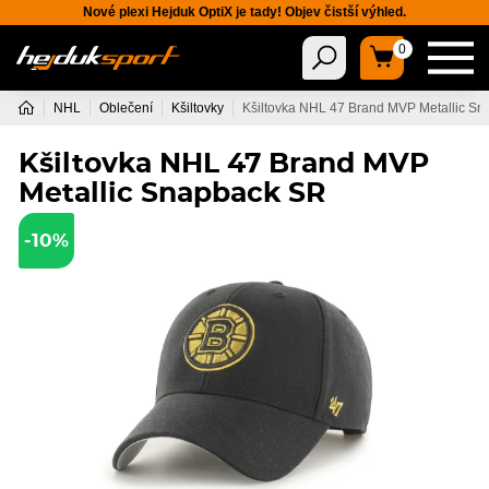
Nové plexi Hejduk OptiX je tady! Objev čistší výhled.
0
NHL
Oblečení
Kšiltovky
Kšiltovka NHL 47 Brand MVP Metallic S
Kšiltovka NHL 47 Brand MVP
Metallic Snapback SR
-10%