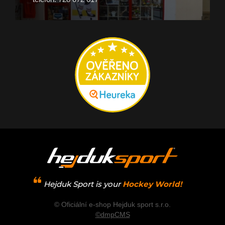
Hejduk Sport is your
Hockey World!
© Oficiální e-shop Hejduk sport s.r.o.
©dmpCMS