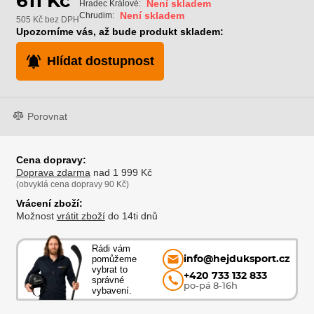
611 Kč
Není skladem
Hradec Králové:
Není skladem
Chrudim:
505 Kč bez DPH
Upozorníme vás, až bude produkt skladem:
Hlídat dostupnost
Porovnat
Cena dopravy:
Doprava zdarma
nad 1 999 Kč
(obvyklá cena dopravy 90 Kč)
Vrácení zboží:
Možnost
vrátit zboží
do 14ti dnů
Rádi vám
pomůžeme
info@hejduksport.cz
vybrat to
+420 733 132 833
správné
po-pá 8-16h
vybavení.