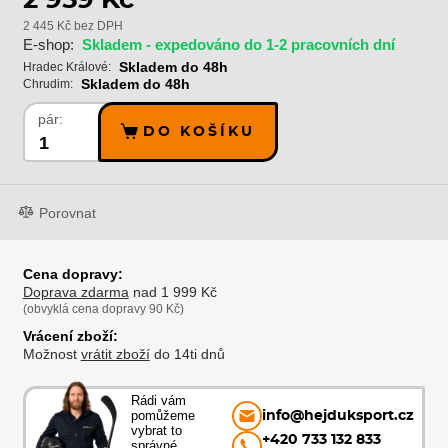
2 445 Kč bez DPH
E-shop:
Skladem - expedováno do 1-2 pracovních dní
Skladem do 48h
Hradec Králové:
Skladem do 48h
Chrudim:
pár:
DO KOŠÍKU
Porovnat
Cena dopravy:
Doprava zdarma
nad 1 999 Kč
(obvyklá cena dopravy 90 Kč)
Vrácení zboží:
Možnost
vrátit zboží
do 14ti dnů
Rádi vám
pomůžeme
info@hejduksport.cz
vybrat to
+420 733 132 833
správné