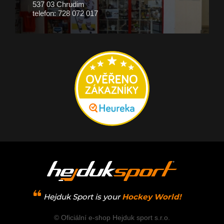
537 03 Chrudim
telefon: 728 072 017
Hejduk Sport is your
Hockey World!
© Oficiální e-shop Hejduk sport s.r.o.