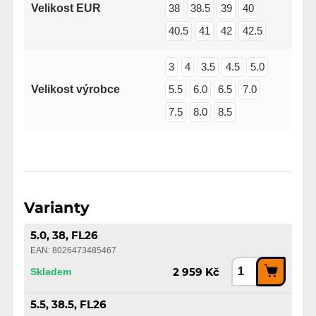
Velikost EUR
38
38.5
39
40
40.5
41
42
42.5
3
4
3.5
4.5
5.0
Velikost výrobce
5.5
6.0
6.5
7.0
7.5
8.0
8.5
Varianty
5.0, 38, FL26
EAN: 8026473485467
Skladem
2 959 Kč
5.5, 38.5, FL26