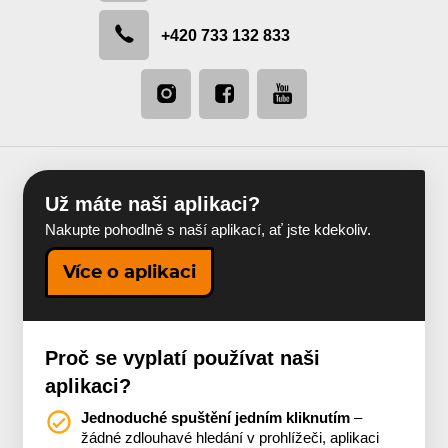
+420 733 132 833
Už máte naši aplikaci?
Nakupte pohodlně s naší aplikací, ať jste kdekoliv.
Více o aplikaci
Proč se vyplatí používat naši
aplikaci?
Jednoduché spuštění jedním kliknutím
–
žádné zdlouhavé hledání v prohlížeči, aplikaci