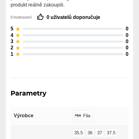
produkt reálně zakoupili.
0 uživatelů doporučuje
0 hodnocení
5
0
4
0
3
0
2
0
1
0
Parametry
Výrobce
Fila
35.5
36
37
37.5