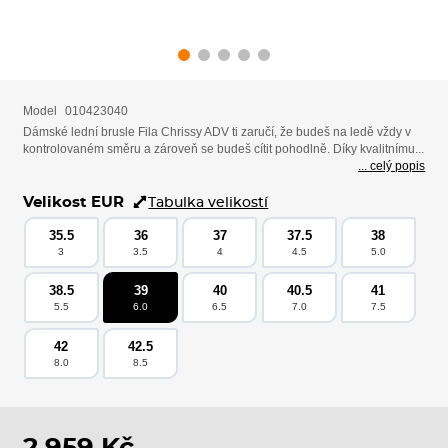
Model
010423040
Dámské lední brusle Fila Chrissy ADV ti zaručí, že budeš na ledě vždy v
kontrolovaném směru a zároveň se budeš cítit pohodlně. Díky kvalitnímu...
... celý popis
Velikost EUR
Tabulka velikostí
35.5
36
37
37.5
38
3
3.5
4
4.5
5.0
38.5
39
40
40.5
41
5.5
6.0
6.5
7.0
7.5
42
42.5
8.0
8.5
2 959 Kč