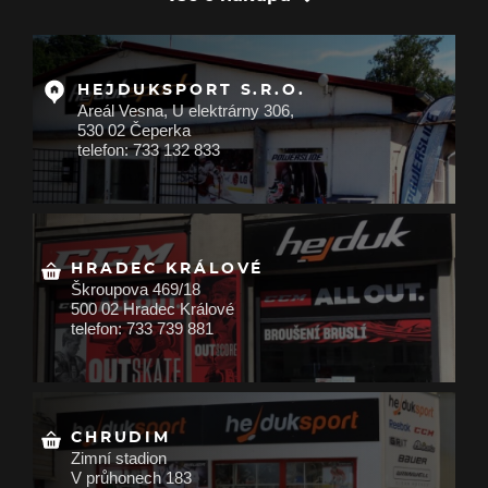
HEJDUKSPORT S.R.O.
Areál Vesna, U elektrárny 306,
530 02 Čeperka
telefon: 733 132 833
HRADEC KRÁLOVÉ
Škroupova 469/18
500 02 Hradec Králové
telefon: 733 739 881
CHRUDIM
Zimní stadion
V průhonech 183