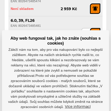
EAN: 8026473485474
Není skladem
2 959 Kč
6.0, 39, FL26
EAN: 8026473485481
Skladem
2 959 Kč
Aby web fungoval tak, jak ho znáte (souhlas s
cookies)
6.5, 40, FL26
Záleží nám na tom, aby pro vás nakupování bylo co nejlepší
EAN: 8026473485498
zážitkem. Abyste na našich stránkách rychle našli to, co
Není skladem
2 959 Kč
hledáte, ušetřili spoustu klikání a nezobrazovaly se vám
reklamy na věci, které vás nezajímají. Abyste web viděli v
7.0, 40.5, FL26
zobrazení na které jste zvyklí a nemuseli se pokaždé
EAN: 8026473485504
přihlašovat.Proto od vás potřebujeme souhlas se
zpracováním souborů cookies - malých souborů, které se
Není skladem
2 959 Kč
dočasně ukládají ve vašem prohlížeči. Stisknutím tlačítka „V
pořádku“ souhlasíte s nastavením cookies tak, abychom
7.5, 41, FL26
vám poskytovali smysluplné a užitečné služby na základě
EAN: 8026473485511
vašich údajů. Svůj souhlas můžete kdykoli změnit na stránce
Skladem
2 959 Kč
zpracování osobních údajů.
Více informací