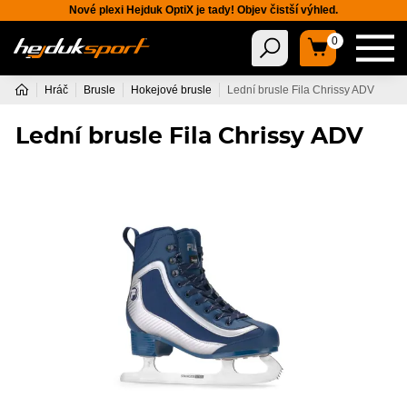
Nové plexi Hejduk OptiX je tady! Objev čistší výhled.
0
Hráč
Brusle
Hokejové brusle
Lední brusle Fila Chrissy ADV
Lední brusle Fila Chrissy ADV