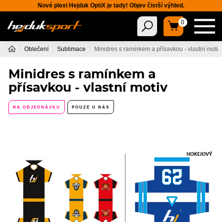
Nové plexi Hejduk OptiX je tady! Objev čistší výhled.
0
Oblečení
Sublimace
Minidres s ramínkem a přísavkou - vlastní motiv
Minidres s ramínkem a
přísavkou - vlastní motiv
NA OBJEDNÁVKU
POUZE U NÁS