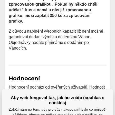
zpracovanou grafikou. Pokud by někdo chtěl
udělat 1 kus a nemá u nás již zpracovanou
grafiku, musí zaplatit 350 kč za zpracování
grafiky.
Z důvodu naplnění výrobních kapacit již není možné
garantovat dodání výrobku do termínu Vánoc.
Objednávky nadále přijímáme s dodáním po
Vánocích.
Hodnocení
Hodnocení pochází od ověřených uživatelů. Hodnotit
produkty mohou pouze registrovaní uživatelé, kteří si
Aby web fungoval tak, jak ho znáte (souhlas s
produkt reálně zakoupili.
cookies)
0 uživatelů doporučuje
0 hodnocení
Záleží nám na tom, aby pro vás nakupování bylo co nejlepší
zážitkem. Abyste na našich stránkách rychle našli to, co