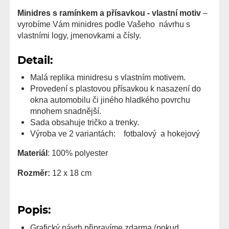
Minidres s ramínkem a přísavkou - vlastní motiv
–
vyrobíme Vám minidres podle Vašeho návrhu s
vlastními logy, jmenovkami a čísly.
Detail:
Malá replika minidresu s vlastním motivem.
Provedení s plastovou přísavkou k nasazení do
okna automobilu či jiného hladkého povrchu
mnohem snadnější.
Sada obsahuje tričko a trenky.
Výroba ve 2 variantách: fotbalový a hokejový
Materiál
: 100% polyester
Rozměr:
12 x 18 cm
Popis:
Grafický návrh připravíme zdarma (pokud