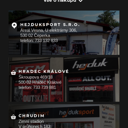
Vše o nákupu
HEJDUKSPORT S.R.O.
Areál Vesna, U elektrárny 306,
530 02 Čeperka
telefon: 733 132 833
HRADEC KRÁLOVÉ
Škroupova 469/18
500 02 Hradec Králové
telefon: 733 739 881
CHRUDIM
Zimní stadion
V průhonech 183