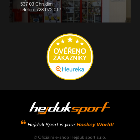
537 03 Chrudim
telefon: 728 072 017
Hejduk Sport is your
Hockey World!
© Oficiální e-shop Hejduk sport s.r.o.