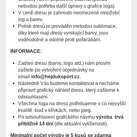
nebudou potřeba další úpravy v grafice loga).
V ceně dresu je zahrnuto neomezené množství
log a barev.
Potisk dresů je prováděn metodou sublimace,
díky které mají dresy vynikající barvy, jsou
voděodolné a odolné proti poškrábání.
INFORMACE:
Zadání dresu (barvy, logo atd.) nám prosím
zašlete po vytvoření objednávky na
email
info@hejduksport.cz
.
Následně Vás budeme kontaktovat a necháme
připravit grafický náhled dresu, který zašleme k
odsouhlasení.
Všechna loga na dresu potřebujeme v co nejvyšší
kvalitě -buď v křivkách, nebo jpeg.
Po odsouhlasení grafického návrhu
výroba trvá
přibližně 14 dní
(dle aktuální vytíženosti).
Minimalní počet výroby je 5 kusů se zdarma