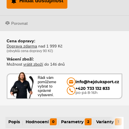
Hlídat dostupnost
Porovnat
Cena dopravy:
Doprava zdarma
nad 1 999 Kč
(obvyklá cena dopravy 90 Kč)
Vrácení zboží:
Možnost
vrátit zboží
do 14ti dnů
Rádi vám
pomůžeme
info@hejduksport.cz
vybrat to
+420 733 132 833
správné
po-pá 8-16h
vybavení.
Popis
Hodnocení
0
Parametry
2
Varianty
1