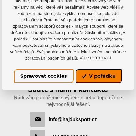
Varianty
hledáte, ušetřili spoustu klikání a nezobrazovaly se vám
reklamy na věci, které vás nezajímají. Abyste web viděli v
PS26
zobrazení na které jste zvyklí a nemuseli se pokaždé
EAN: 4040333590140
přihlašovat.Proto od vás potřebujeme souhlas se
zpracováním souborů cookies - malých souborů, které se
Skladem 7-10 pracovních dní
490 Kč
dočasně ukládají ve vašem prohlížeči. Stisknutím tlačítka „V
pořádku“ souhlasíte s nastavením cookies tak, abychom
vám poskytovali smysluplné a užitečné služby na základě
vašich údajů. Svůj souhlas můžete kdykoli změnit na stránce
zpracování osobních údajů.
Více informací
Spravovat cookies
V pořádku
Buďte s námi v kontaktu
Rádi vám pomůžeme s výběrem nebo doporučíme
nejvhodnější řešení.
info@hejduksport.cz