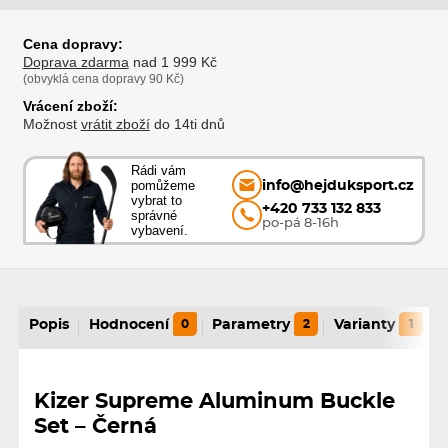
Cena dopravy:
Doprava zdarma
nad 1 999 Kč
(obvyklá cena dopravy 90 Kč)
Vrácení zboží:
Možnost
vrátit zboží
do 14ti dnů
Rádi vám
pomůžeme
info@hejduksport.cz
vybrat to
+420 733 132 833
správné
po-pá 8-16h
vybavení.
Popis
Hodnocení
0
Parametry
2
Varianty
1
Kizer Supreme Aluminum Buckle
Set – Černá