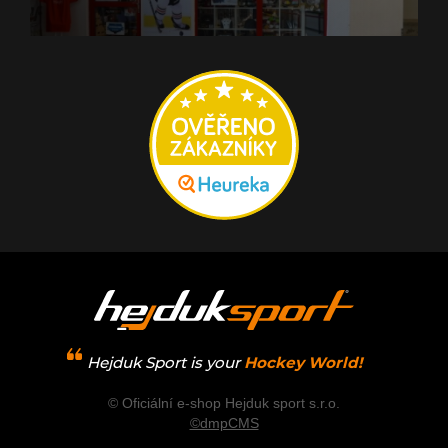
Hejduk Sport is your
Hockey World!
© Oficiální e-shop Hejduk sport s.r.o.
©dmpCMS