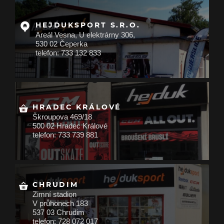
HEJDUKSPORT S.R.O.
Areál Vesna, U elektrárny 306,
530 02 Čeperka
telefon: 733 132 833
HRADEC KRÁLOVÉ
Škroupova 469/18
500 02 Hradec Králové
telefon: 733 739 881
CHRUDIM
Zimní stadion
V průhonech 183
537 03 Chrudim
telefon: 728 072 017