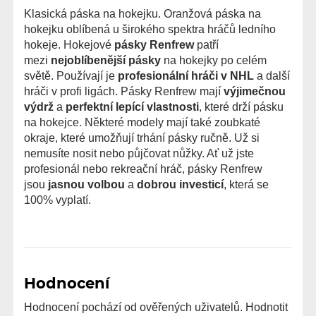
Klasická páska na hokejku. Oranžová páska na
hokejku oblíbená u širokého spektra hráčů ledního
hokeje. Hokejové
pásky Renfrew
patří
mezi
nejoblíbenější pásky
na hokejky po celém
světě. Používají je
profesionální hráči v NHL
a další
hráči v profi ligách. Pásky Renfrew mají
výjimečnou
výdrž
a
perfektní lepící vlastnosti
, které drží pásku
na hokejce. Některé modely mají také zoubkaté
okraje, které umožňují trhání pásky ručně. Už si
nemusíte nosit nebo půjčovat nůžky. Ať už jste
profesionál nebo rekreační hráč, pásky Renfrew
jsou
jasnou volbou
a
dobrou investicí
, která se
100% vyplatí.
Hodnocení
Hodnocení pochází od ověřených uživatelů. Hodnotit