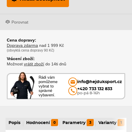
Porovnat
Cena dopravy:
Doprava zdarma
nad 1 999 Kč
(obvyklá cena dopravy 90 Kč)
Vrácení zboží:
Možnost
vrátit zboží
do 14ti dnů
Rádi vám
pomůžeme
info@hejduksport.cz
vybrat to
+420 733 132 833
správné
po-pá 8-16h
vybavení.
Popis
Hodnocení
0
Parametry
3
Varianty
1