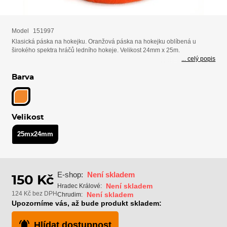
Model
151997
Klasická páska na hokejku. Oranžová páska na hokejku oblíbená u
širokého spektra hráčů ledního hokeje. Velikost 24mm x 25m.
... celý popis
Barva
Velikost
25mx24mm
E-shop:
Není skladem
150 Kč
Není skladem
Hradec Králové:
124 Kč bez DPH
Není skladem
Chrudim:
Upozorníme vás, až bude produkt skladem:
Hlídat dostupnost