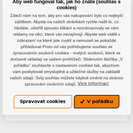
Aby web fungoval tak, jak ho znáte (souhlas s
cookies)
Velikost
25mx24mm
Záleží nám na tom, aby pro vás nakupování bylo co nejlepší
zážitkem. Abyste na našich stránkách rychle našli to, co
hledáte, ušetřili spoustu klikání a nezobrazovaly se vám
reklamy na věci, které vás nezajímají. Abyste web viděli v
zobrazení na které jste zvyklí a nemuseli se pokaždé
přihlašovat.Proto od vás potřebujeme souhlas se
zpracováním souborů cookies - malých souborů, které se
Varianty
dočasně ukládají ve vašem prohlížeči. Stisknutím tlačítka „V
pořádku“ souhlasíte s nastavením cookies tak, abychom
oranžová, 25mx24mm, HS26
vám poskytovali smysluplné a užitečné služby na základě
EAN: 1700000124377
vašich údajů. Svůj souhlas můžete kdykoli změnit na stránce
Není skladem
150 Kč
zpracování osobních údajů.
Více informací
Spravovat cookies
V pořádku