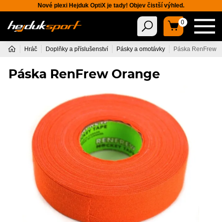
Nové plexi Hejduk OptiX je tady! Objev čistší výhled.
0
Hráč
Doplňky a příslušenství
Pásky a omotávky
Páska RenFrew 
Páska RenFrew Orange