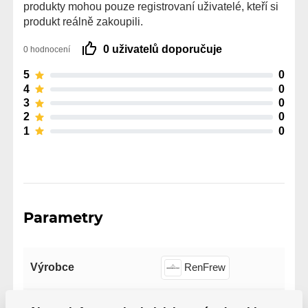
produkty mohou pouze registrovaní uživatelé, kteří si
produkt reálně zakoupili.
0 uživatelů doporučuje
0 hodnocení
5
0
4
0
3
0
2
0
1
0
Parametry
Výrobce
RenFrew
Barva
Oranžová