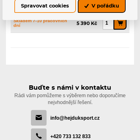
Spravovat cookies
V pořádku
4x-3x, 100-80, 243mm, PS24
EAN: 4260726261413
Skladem 7-10 pracovních
5 390 Kč
dní
Buďte s námi v kontaktu
Rádi vám pomůžeme s výběrem nebo doporučíme
nejvhodnější řešení.
info@hejduksport.cz
+420 733 132 833