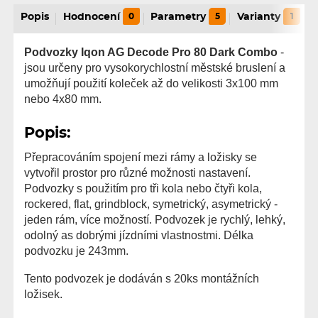
Popis
Hodnocení
0
Parametry
5
Varianty
1
Podvozky Iqon AG Decode Pro 80 Dark Combo
-
jsou určeny pro vysokorychlostní městské bruslení a
umožňují použití koleček až do velikosti 3x100 mm
nebo 4x80 mm.
Popis:
Přepracováním spojení mezi rámy a ložisky se
vytvořil prostor pro různé možnosti nastavení.
Podvozky s použitím pro tři kola nebo čtyři kola,
rockered, flat, grindblock, symetrický, asymetrický -
jeden rám, více možností. Podvozek je rychlý, lehký,
odolný as dobrými jízdními vlastnostmi. Délka
podvozku je 243mm.
Tento podvozek je dodáván s 20ks montážních
ložisek.