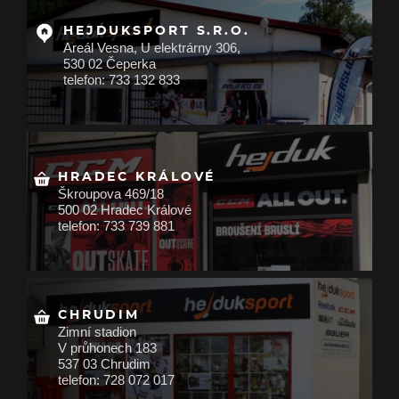
HEJDUKSPORT S.R.O.
Areál Vesna, U elektrárny 306,
530 02 Čeperka
telefon: 733 132 833
HRADEC KRÁLOVÉ
Škroupova 469/18
500 02 Hradec Králové
telefon: 733 739 881
CHRUDIM
Zimní stadion
V průhonech 183
537 03 Chrudim
telefon: 728 072 017