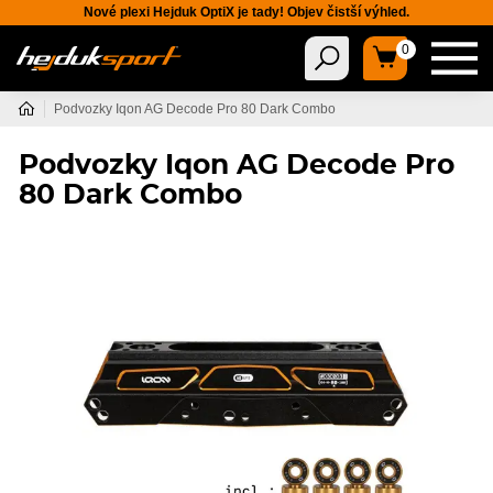
Nové plexi Hejduk OptiX je tady! Objev čistší výhled.
0
Podvozky Iqon AG Decode Pro 80 Dark Combo
Podvozky Iqon AG Decode Pro
80 Dark Combo