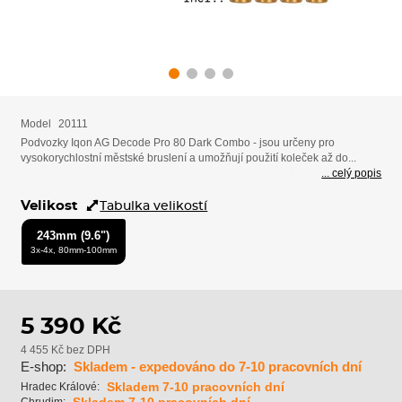
Model
20111
Podvozky Iqon AG Decode Pro 80 Dark Combo - jsou určeny pro
vysokorychlostní městské bruslení a umožňují použití koleček až do...
... celý popis
Velikost
Tabulka velikostí
243mm (9.6")
3x-4x, 80mm-100mm
5 390 Kč
4 455 Kč bez DPH
E-shop:
Skladem - expedováno do 7-10 pracovních dní
Skladem 7-10 pracovních dní
Hradec Králové: