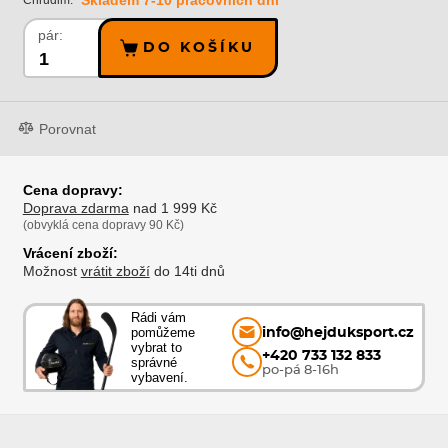
Skladem 7-10 pracovních dní
Chrudim:
pár:
DO KOŠÍKU
Porovnat
Cena dopravy:
Doprava zdarma
nad 1 999 Kč
(obvyklá cena dopravy 90 Kč)
Vrácení zboží:
Možnost
vrátit zboží
do 14ti dnů
Rádi vám
pomůžeme
info@hejduksport.cz
vybrat to
+420 733 132 833
správné
po-pá 8-16h
vybavení.