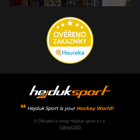
Hejduk Sport is your
Hockey World!
© Oficiální e-shop Hejduk sport s.r.o.
©dmpCMS