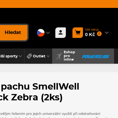
Váš nákup
Hledat
0 Kč
0
Eshop
lší sporty
Outlet
pro
inline
 pachu SmellWell
ck Zebra (2ks)
vělým řešením pro jejich univerzální využití při odstraňování