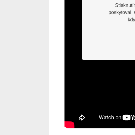
Stisknutí
poskytovali
kdy