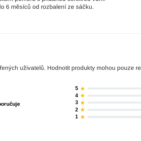
 do 6 měsíců od rozbalení ze sáčku.
ných uživatelů. Hodnotit produkty mohou pouze regis
5
4
3
poručuje
2
1