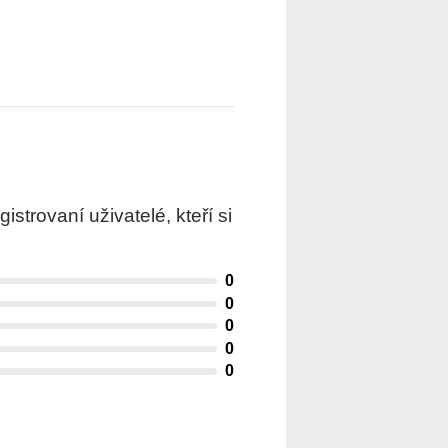
trovaní uživatelé, kteří si
0
0
0
0
0