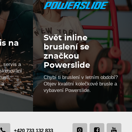
Svět inline
is na
bruslení se
značkou
, servis a
Powerslide
, skenování
uslí,
Chybí ti bruslení v letním období?
 a
Objev kvalitní kolečkové brusle a
vybavení Powerslide.
+420 733 132 833