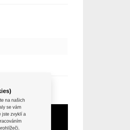
ies)
te na našich
valy se vám
jste zvyklí a
pracováním
rohlížeči.