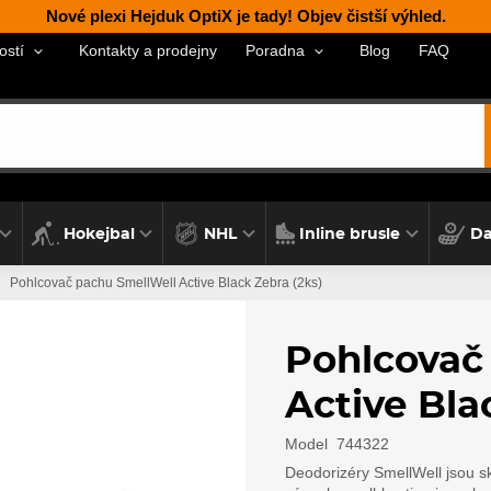
Nové plexi Hejduk OptiX je tady! Objev čistší výhled.
Kontakty a prodejny
Blog
FAQ
ostí
Poradna
Hokejbal
NHL
Inline brusle
Da
Pohlcovač pachu SmellWell Active Black Zebra (2ks)
Pohlcovač
Active Bla
Model
744322
Deodorizéry SmellWell jsou sk