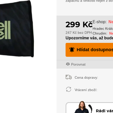
zápachu a vlhkosti nejen z bot
Ne
E-shop:
299 Kč
Hradec Král
247 Kč bez DPH
Chrudim:
N
Upozorníme vás, až bud
Hlídat dostupnos
Porovnat
Cena dopravy:
Vrácení zboží:
Rádi v