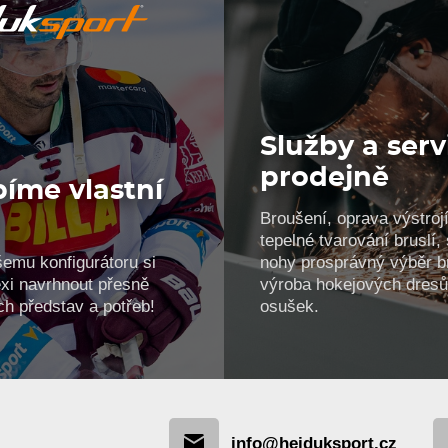
Služby a serv
prodejně
íme vlastní
Broušení, oprava výstrojí
!
tepelné tvarování bruslí
šemu konfigurátoru si
nohy prosprávný výběr br
xi navrhnout přesně
výroba hokejových dresů
ch představ a potřeb!
osušek.
info@hejduksport.cz