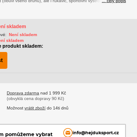
 (obuvi všeho druhu), ale i rukavic, sportovní výstroje, batohů...
... celý popis
ní skladem
ové:
Není skladem
ení skladem
e produkt skladem:
t
Doprava zdarma
nad 1 999 Kč
(obvyklá cena dopravy 90 Kč)
Možnost
vrátit zboží
do 14ti dnů
info@hejduksport.cz
ám pomůžeme vybrat