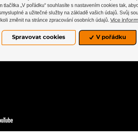
m tlačítka „V pořádku“ souhlasíte s nastavením cookies tak, a
 smysluplné a užitečné služby na základě vašich údajů. Svůj so
koli změnit na stránce zpracování osobních údajů.
Více inform
Spravovat cookies
V pořádku