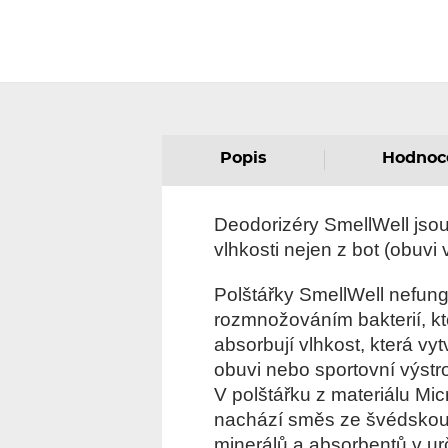
Popis
Hodnoc
Deodorizéry SmellWell jsou
vlhkosti nejen z bot (obuvi 
Polštářky SmellWell nefung
rozmnožováním bakterií, kte
absorbují vlhkost, která vyt
obuvi nebo sportovní výstro
V polštářku z materiálu Mi
nachází směs ze švédskou t
minerálů a absorbentů v ur