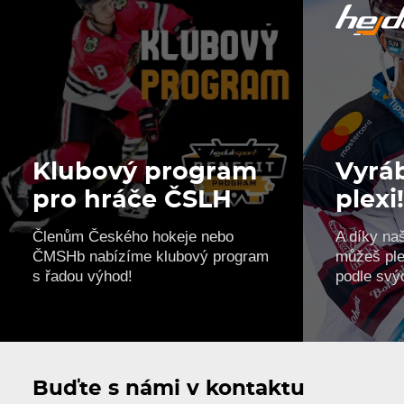
Klubový program
Vyráb
pro hráče ČSLH
plexi
Členům Českého hokeje nebo
A díky na
ČMSHb nabízíme klubový program
můžeš ple
s řadou výhod!
podle svý
Buďte s námi v kontaktu