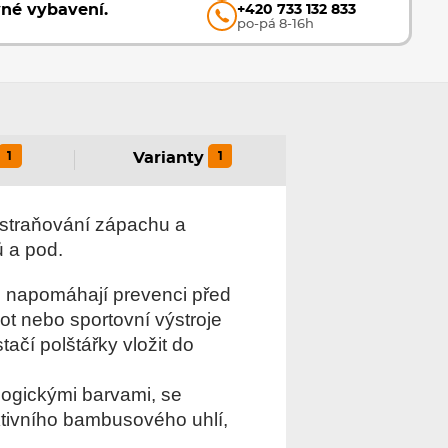
vné vybavení.
+420 733 132 833
po-pá 8-16h
1
1
Varianty
odstraňování zápachu a
ů a pod.
i napomáhají prevenci před
ot nebo sportovní výstroje
tačí polštářky vložit do
logickými barvami, se
ktivního bambusového uhlí,