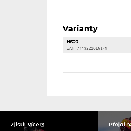
Varianty
HS23
EAN: 7443222015149
Zjistit více
Přejdi 