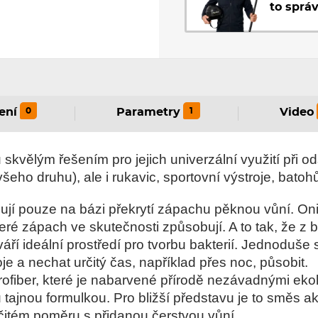
to sprá
0
1
ení
Parametry
Video
 skvělým řešením pro jejich univerzální využití při 
všeho druhu), ale i rukavic, sportovní výstroje, batoh
ují pouze na bázi překrytí zápachu pěknou vůní. On
ré zápach ve skutečnosti způsobují. A to tak, že z b
váří ideální prostředí pro tvorbu bakterií. Jednoduše s
je a nechat určitý čas, například přes noc, působit.
crofiber, které je nabarvené přírodě nezávadnými eko
ajnou formulkou. Pro bližší představu je to směs a
čitém poměru s přidanou čerstvou vůní.