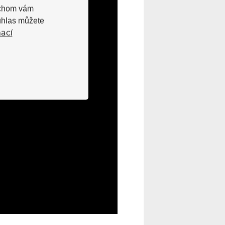
bychom vám
uhlas můžete
ací