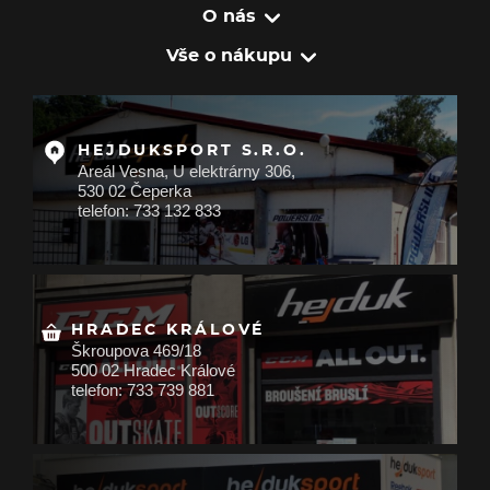
O nás
Vše o nákupu
HEJDUKSPORT S.R.O.
Areál Vesna, U elektrárny 306,
530 02 Čeperka
telefon: 733 132 833
HRADEC KRÁLOVÉ
Škroupova 469/18
500 02 Hradec Králové
telefon: 733 739 881