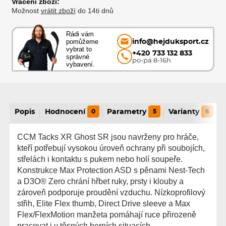
Vrácení zboží:
Možnost
vrátit zboží
do 14ti dnů
Rádi vám
pomůžeme
info@hejduksport.cz
vybrat to
+420 733 132 833
správné
po-pá 8-16h
vybavení.
Popis
Hodnocení
0
Parametry
5
Varianty
6
CCM Tacks XR Ghost SR jsou navrženy pro hráče,
kteří potřebují vysokou úroveň ochrany při soubojích,
střelách i kontaktu s pukem nebo holí soupeře.
Konstrukce Max Protection ASD s pěnami Nest-Tech
a D3O® Zero chrání hřbet ruky, prsty i klouby a
zároveň podporuje proudění vzduchu. Nízkoprofilový
střih, Elite Flex thumb, Direct Drive sleeve a Max
Flex/FlexMotion manžeta pomáhají ruce přirozeně
pracovat i v těsných herních situacích.