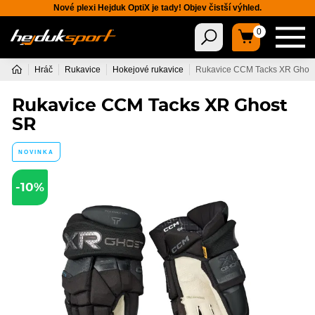
Nové plexi Hejduk OptiX je tady! Objev čistší výhled.
0
Hráč
Rukavice
Hokejové rukavice
Rukavice CCM Tacks XR Ghos
Rukavice CCM Tacks XR Ghost
SR
NOVINKA
-10%