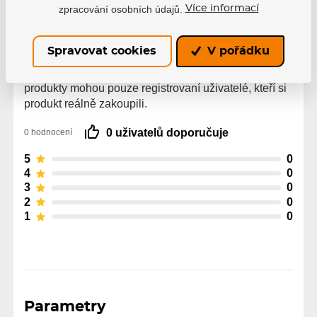
zpracování osobních údajů.
Více informací
Hodnocení
Spravovat cookies
V pořádku
Hodnocení pochází od ověřených uživatelů. Hodnotit
produkty mohou pouze registrovaní uživatelé, kteří si
produkt reálně zakoupili.
0 uživatelů doporučuje
0 hodnocení
5
0
4
0
3
0
2
0
1
0
Parametry