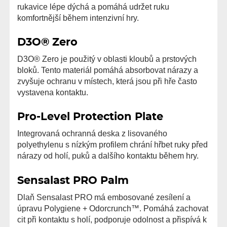
rukavice lépe dýchá a pomáhá udržet ruku
komfortnější během intenzivní hry.
D3O® Zero
D3O® Zero je použitý v oblasti kloubů a prstových
bloků. Tento materiál pomáhá absorbovat nárazy a
zvyšuje ochranu v místech, která jsou při hře často
vystavena kontaktu.
Pro-Level Protection Plate
Integrovaná ochranná deska z lisovaného
polyethylenu s nízkým profilem chrání hřbet ruky před
nárazy od holí, puků a dalšího kontaktu během hry.
Sensalast PRO Palm
Dlaň Sensalast PRO má embosované zesílení a
úpravu Polygiene + Odorcrunch™. Pomáhá zachovat
cit při kontaktu s holí, podporuje odolnost a přispívá k