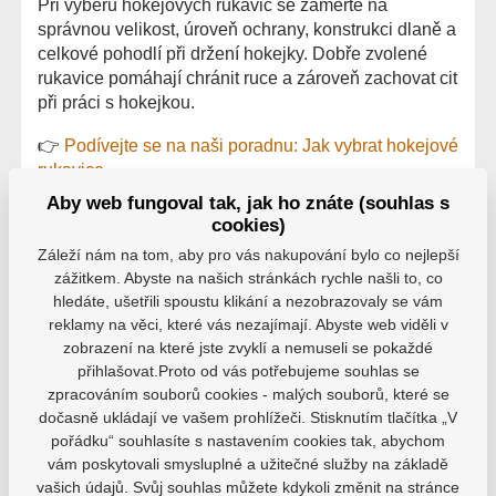
Při výběru hokejových rukavic se zaměřte na
správnou velikost, úroveň ochrany, konstrukci dlaně a
celkové pohodlí při držení hokejky. Dobře zvolené
rukavice pomáhají chránit ruce a zároveň zachovat cit
při práci s hokejkou.
👉
Podívejte se na naši poradnu: Jak vybrat hokejové
rukavice
Aby web fungoval tak, jak ho znáte (souhlas s
cookies)
Záleží nám na tom, aby pro vás nakupování bylo co nejlepší
zážitkem. Abyste na našich stránkách rychle našli to, co
hledáte, ušetřili spoustu klikání a nezobrazovaly se vám
reklamy na věci, které vás nezajímají. Abyste web viděli v
zobrazení na které jste zvyklí a nemuseli se pokaždé
přihlašovat.Proto od vás potřebujeme souhlas se
zpracováním souborů cookies - malých souborů, které se
dočasně ukládají ve vašem prohlížeči. Stisknutím tlačítka „V
pořádku“ souhlasíte s nastavením cookies tak, abychom
vám poskytovali smysluplné a užitečné služby na základě
vašich údajů. Svůj souhlas můžete kdykoli změnit na stránce