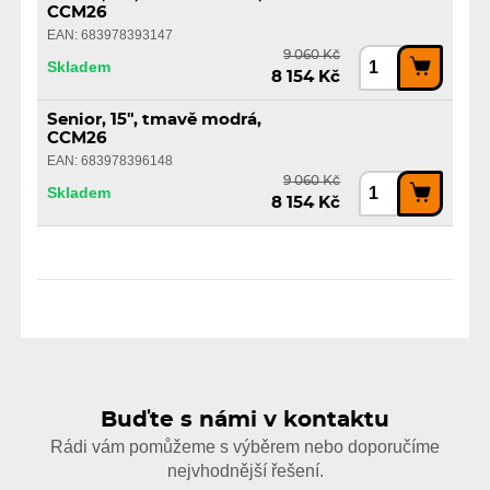
CCM26
EAN: 683978393147
9 060 Kč
Skladem
8 154 Kč
Senior, 15", tmavě modrá,
CCM26
EAN: 683978396148
9 060 Kč
Skladem
8 154 Kč
Buďte s námi v kontaktu
Rádi vám pomůžeme s výběrem nebo doporučíme
nejvhodnější řešení.