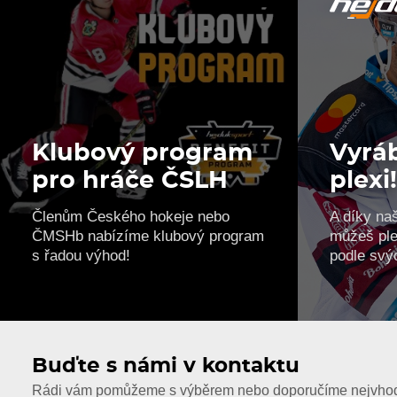
Klubový program
Vyráb
pro hráče ČSLH
plexi
Členům Českého hokeje nebo
A díky na
ČMSHb nabízíme klubový program
můžeš ple
s řadou výhod!
podle svý
Buďte s námi v kontaktu
Rádi vám pomůžeme s výběrem nebo doporučíme nejvhodn