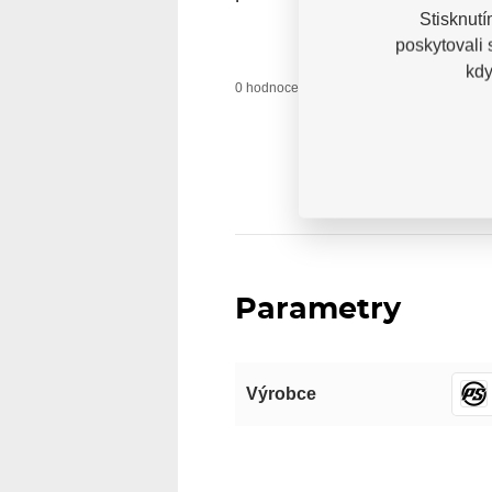
Stisknutí
poskytovali
kdy
0 uživatelů do
0 hodnocení
Parametry
Výrobce