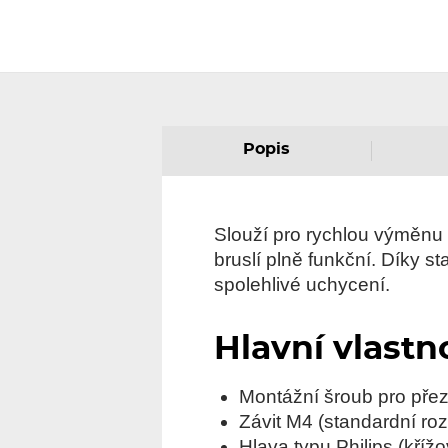
Popis
Slouží pro rychlou výměnu
bruslí plně funkční. Díky 
spolehlivé uchycení.
Hlavní vlastn
Montážní šroub pro pře
Závit M4 (standardní ro
Hlava typu Philips (kříž