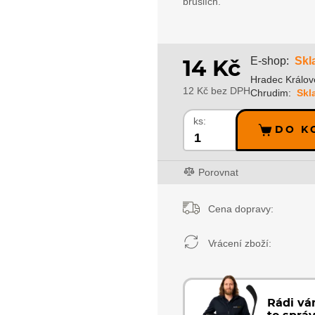
bruslích.
Skl
E-shop:
14 Kč
Hradec Králov
12 Kč bez DPH
Chrudim:
Skl
ks:
DO K
Porovnat
Cena dopravy:
Vrácení zboží:
Rádi v