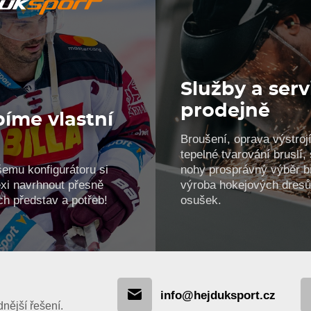
Služby a serv
prodejně
íme vlastní
Broušení, oprava výstrojí
!
tepelné tvarování bruslí
šemu konfigurátoru si
nohy prosprávný výběr br
xi navrhnout přesně
výroba hokejových dresů
ch představ a potřeb!
osušek.
info@hejduksport.cz
ější řešení.