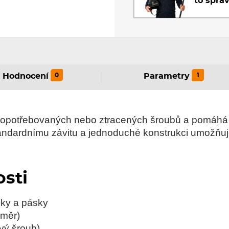
to sprá
0
1
Hodnocení
Parametry
 opotřebovaných nebo ztracených šroubů a pomáhá 
standardnímu závitu a jednoduché konstrukci umožňuj
osti
zky a pásky
změr)
ový šroub)