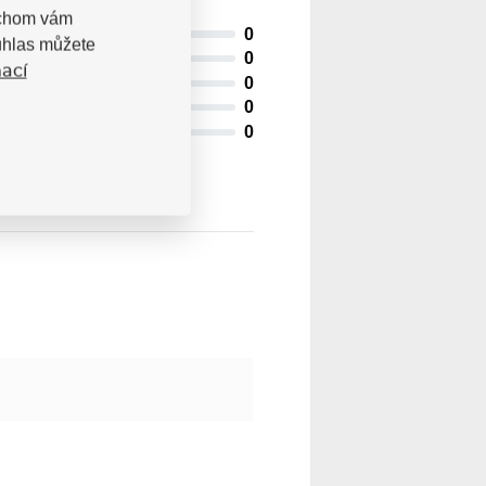
bychom vám
0
uhlas můžete
0
ací
0
0
0