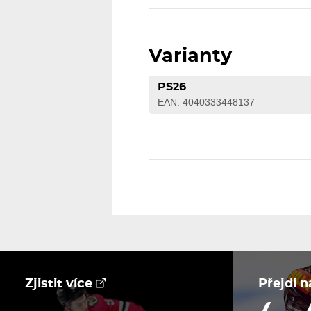
Varianty
PS26
EAN: 4040333448137
Zjistit více
Přejdi 