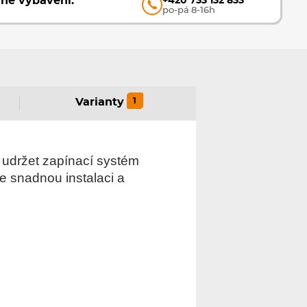
vné vybavení.
+420 733 132 833
po-pá 8-16h
1
Varianty
udržet zapínací systém
e snadnou instalaci a