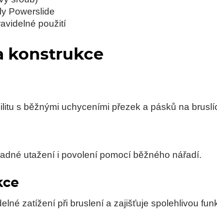
y Powerslide
avidelné použití
a konstrukce
bilitu s běžnými uchyceními přezek a pásků na bruslí
adné utažení i povolení pomocí běžného nářadí.
kce
elné zatížení při bruslení a zajišťuje spolehlivou fu