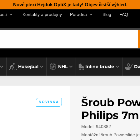
Nové plexi Hejduk OptiX je tady! Objev čistší výhled.
Kontakty a prodejny
Blog
FAQ
ostí
Poradna
Hokejbal
NHL
Inline brusle
Da
Šroub Powe
NOVINKA
Philips 7
Model
940382
Montážní šroub Powerslide je