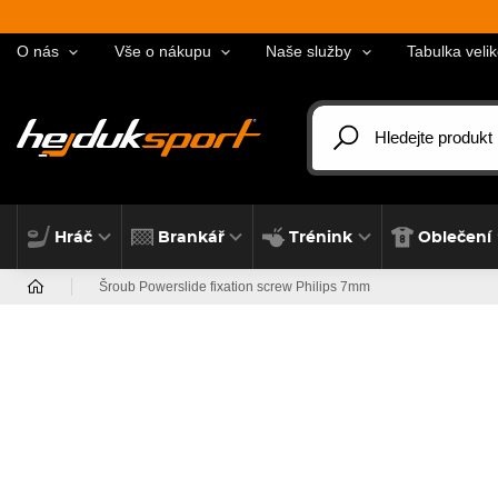
O nás
Vše o nákupu
Naše služby
Tabulka velik
Hráč
Brankář
Trénink
Oblečení
Šroub Powerslide fixation screw Philips 7mm