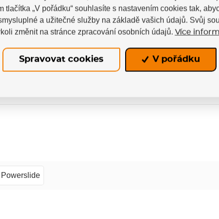
m tlačítka „V pořádku“ souhlasíte s nastavením cookies tak, a
5
 smysluplné a užitečné služby na základě vašich údajů. Svůj so
4
koli změnit na stránce zpracování osobních údajů.
Více inform
3
poručuje
2
1
Spravovat cookies
V pořádku
Powerslide