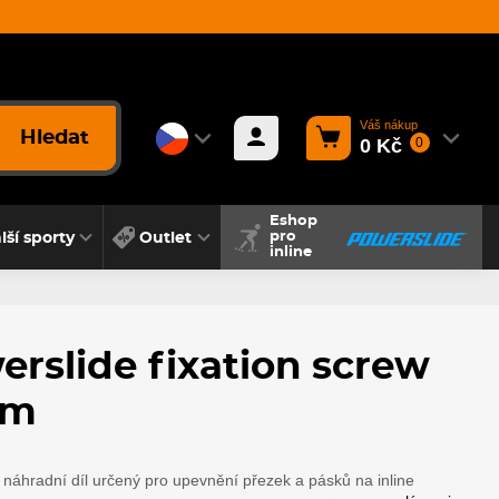
Váš nákup
Hledat
0 Kč
0
Eshop
lší sporty
Outlet
pro
inline
rslide fixation screw
mm
 náhradní díl určený pro upevnění přezek a pásků na inline