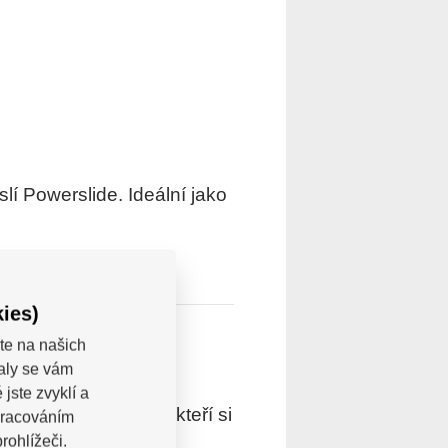
lí Powerslide. Ideální jako
ies)
te na našich
valy se vám
jste zvyklí a
trovaní uživatelé, kteří si
pracováním
rohlížeči.