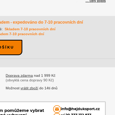
... celý popis
adem - expedováno do 7-10 pracovních dní
é:
Skladem 7-10 pracovních dní
adem 7-10 pracovních dní
OŠÍKU
Doprava zdarma
nad 1 999 Kč
(obvyklá cena dopravy 90 Kč)
Možnost
vrátit zboží
do 14ti dnů
info@hejduksport.cz
ám pomůžeme vybrat