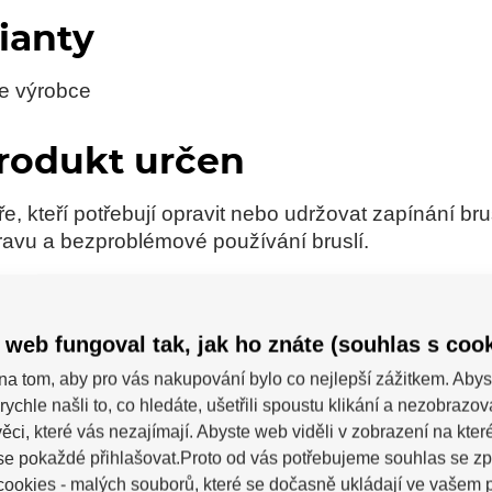
ianty
le výrobce
produkt určen
e, kteří potřebují opravit nebo udržovat zapínání brus
pravu a bezproblémové používání bruslí.
 web fungoval tak, jak ho znáte (souhlas s cook
na tom, aby pro vás nakupování bylo co nejlepší zážitkem. Abys
rychle našli to, co hledáte, ušetřili spoustu klikání a nezobrazo
ěci, které vás nezajímají. Abyste web viděli v zobrazení na které 
ných uživatelů. Hodnotit produkty mohou pouze regis
se pokaždé přihlašovat.Proto od vás potřebujeme souhlas se z
ookies - malých souborů, které se dočasně ukládají ve vašem p