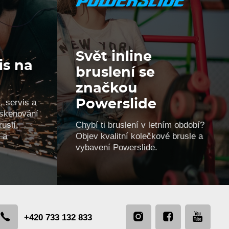
Svět inline
is na
bruslení se
značkou
, servis a
Powerslide
, skenování
uslí,
Chybí ti bruslení v letním období?
 a
Objev kvalitní kolečkové brusle a
vybavení Powerslide.
+420 733 132 833