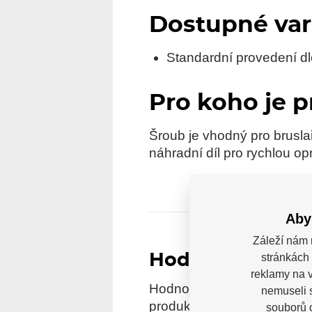
Dostupné var
Standardní provedení d
Pro koho je 
Šroub je vhodný pro bruslař
náhradní díl pro rychlou o
Aby
Záleží nám 
Hodnocení
stránkách 
reklamy na v
Hodnocení pochází od ověře
nemuseli 
produkt reálně zakoupili.
souborů c