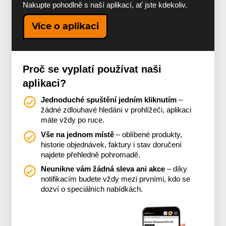
Nakupte pohodlně s naší aplikací, ať jste kdekoliv.
Více o aplikaci
Proč se vyplatí používat naši
aplikaci?
Jednoduché spuštění jedním kliknutím
–
žádné zdlouhavé hledání v prohlížeči, aplikaci
máte vždy po ruce.
Vše na jednom místě
– oblíbené produkty,
historie objednávek, faktury i stav doručení
najdete přehledně pohromadě.
Neunikne vám žádná sleva ani akce
– díky
notifikacím budete vždy mezi prvními, kdo se
dozví o speciálních nabídkách.