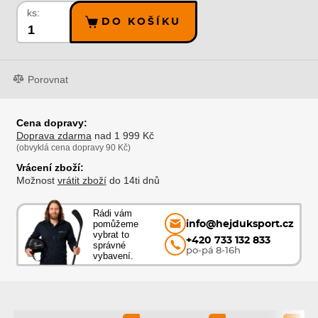
ks:
DO KOŠÍKU
Porovnat
Cena dopravy:
Doprava zdarma
nad 1 999 Kč
(obvyklá cena dopravy 90 Kč)
Vrácení zboží:
Možnost
vrátit zboží
do 14ti dnů
Rádi vám
pomůžeme
info@hejduksport.cz
vybrat to
+420 733 132 833
správné
po-pá 8-16h
vybavení.