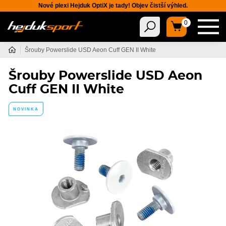
Nové plexi Hejduk OptiX je tady! Objev čistší výhled.
0
Šrouby Powerslide USD Aeon Cuff GEN II White
Šrouby Powerslide USD Aeon
Cuff GEN II White
NOVINKA