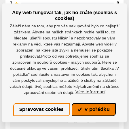
2
0
1
0
Aby web fungoval tak, jak ho znáte (souhlas s
cookies)
Záleží nám na tom, aby pro vás nakupování bylo co nejlepší
zážitkem. Abyste na našich stránkách rychle našli to, co
hledáte, ušetřili spoustu klikání a nezobrazovaly se vám
reklamy na věci, které vás nezajímají. Abyste web viděli v
Parametry
zobrazení na které jste zvyklí a nemuseli se pokaždé
přihlašovat.Proto od vás potřebujeme souhlas se
zpracováním souborů cookies - malých souborů, které se
Výrobce
Powerslide
dočasně ukládají ve vašem prohlížeči. Stisknutím tlačítka „V
pořádku“ souhlasíte s nastavením cookies tak, abychom
vám poskytovali smysluplné a užitečné služby na základě
36
36.5
37
37.5
vašich údajů. Svůj souhlas můžete kdykoli změnit na stránce
38
38.5
39
40
zpracování osobních údajů.
Více informací
Velikost EUR
40.5
41
41.5
42
Spravovat cookies
V pořádku
43
43.5
44
44.5
45
45.5
46