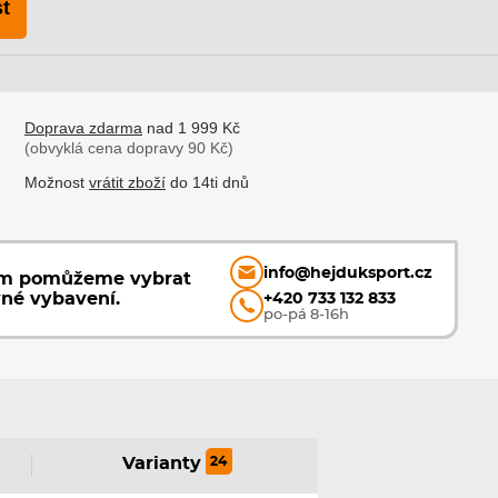
t
Doprava zdarma
nad 1 999 Kč
(obvyklá cena dopravy 90 Kč)
Možnost
vrátit zboží
do 14ti dnů
info@hejduksport.cz
ám pomůžeme vybrat
vné vybavení.
+420 733 132 833
po-pá 8-16h
24
Varianty