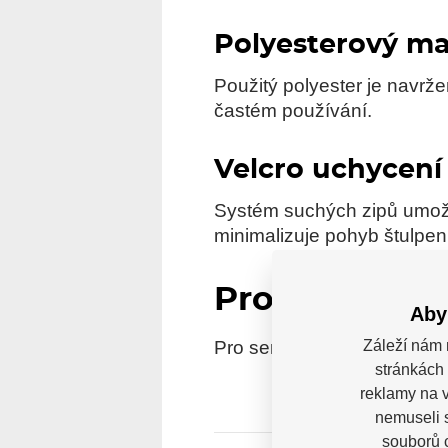
Polyesterový ma
Použitý polyester je navrže
častém používání.
Velcro uchycení
Systém suchých zipů umož
minimalizuje pohyb štulpe
Pro koho je 
Aby
Pro seniorské hráče, kteří
Záleží nám 
stránkách 
reklamy na v
nemuseli 
souborů c