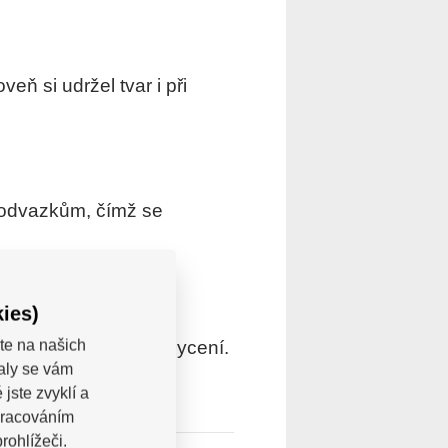
ň si udržel tvar i při
podvazkům, čímž se
ies)
 funkčním řešením uchycení.
te na našich
valy se vám
jste zvyklí a
pracováním
rohlížeči.