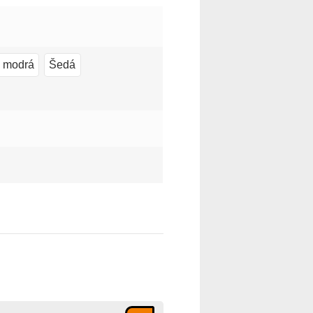
e modrá
Šedá