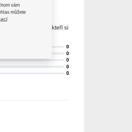
bychom vám
uhlas můžete
ací
trovaní uživatelé, kteří si
0
0
0
0
0