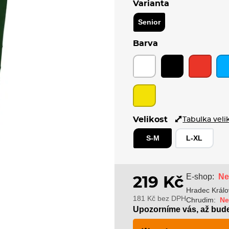
Varianta
Senior
Barva
Velikost
Tabulka veli
S-M
L-XL
Ne
E-shop:
219 Kč
Hradec Králo
181 Kč bez DPH
Chrudim:
Ne
Upozorníme vás, až bud