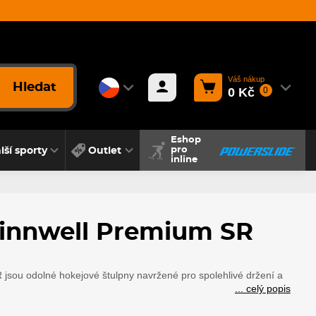
Váš nákup
Hledat
0 Kč
0
Eshop
lší sporty
Outlet
pro
inline
innwell Premium SR
jsou odolné hokejové štulpny navržené pro spolehlivé držení a
... celý popis