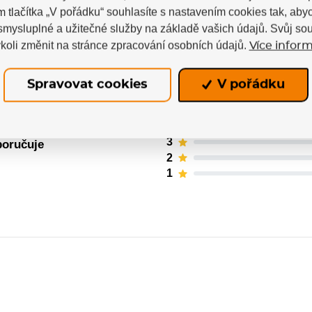
m tlačítka „V pořádku“ souhlasíte s nastavením cookies tak, a
 smysluplné a užitečné služby na základě vašich údajů. Svůj so
koli změnit na stránce zpracování osobních údajů.
Více inform
ných uživatelů. Hodnotit produkty mohou pouze regis
Spravovat cookies
V pořádku
5
4
3
poručuje
2
1