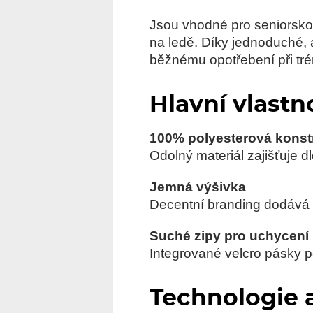
Jsou vhodné pro seniorskou 
na ledě. Díky jednoduché, a
běžnému opotřebení při tré
Hlavní vlastn
100% polyesterová konst
Odolný materiál zajišťuje d
Jemná výšivka
Decentní branding dodává š
Suché zipy pro uchycení
Integrované velcro pásky p
Technologie 