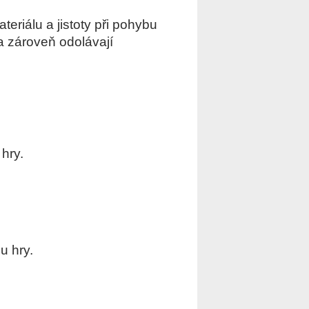
eriálu a jistoty při pohybu
 a zároveň odolávají
hry.
u hry.