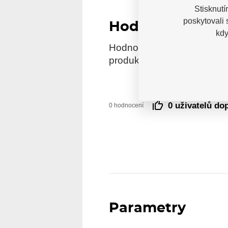
Stisknutí
poskytovali
Hodnocení
kdy
Hodnocení pochází od ověře
produkt reálně zakoupili.
0 uživatelů do
0 hodnocení
Parametry