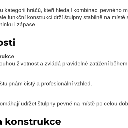
kategorii hráčů, kteří hledají kombinaci pevného mat
le funkční konstrukci drží štulpny stabilně na místě
ninku i zápase.
osti
rukce
louhou životnost a zvládá pravidelné zatížení během 
tulpnám čistý a profesionální vzhled.
omáhají udržet štulpny pevně na místě po celou dob
a konstrukce