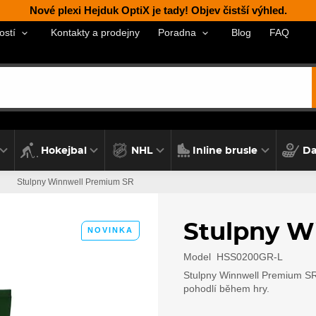
Nové plexi Hejduk OptiX je tady! Objev čistší výhled.
Kontakty a prodejny
Blog
FAQ
ostí
Poradna
Hokejbal
NHL
Inline brusle
Da
Stulpny Winnwell Premium SR
Stulpny W
NOVINKA
Model
HSS0200GR-L
Stulpny Winnwell Premium SR 
pohodlí během hry.