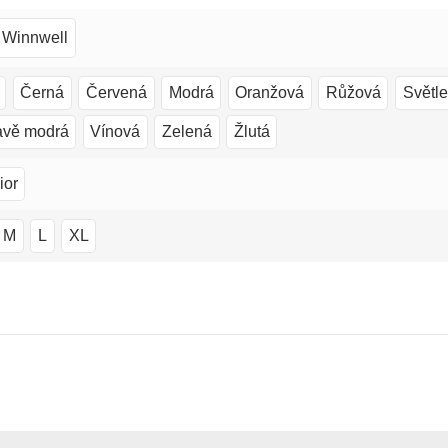
Winnwell
Černá
Červená
Modrá
Oranžová
Růžová
Světl
vě modrá
Vínová
Zelená
Žlutá
ior
M
L
XL
6