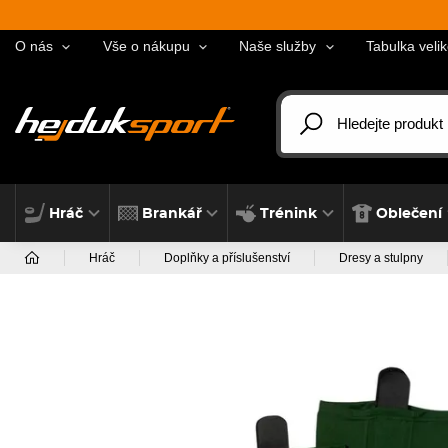
O nás
Vše o nákupu
Naše služby
Tabulka velik
Hráč
Brankář
Trénink
Oblečení
Hráč
Doplňky a příslušenství
Dresy a stulpny