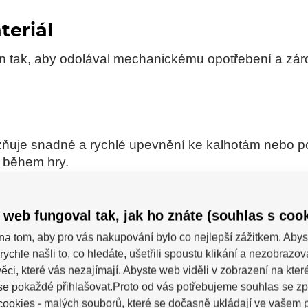
teriál
n tak, aby odolával mechanickému opotřebení a zárove
ňuje snadné a rychlé upevnění ke kalhotám nebo 
n během hry.
produkt určen
 web fungoval tak, jak ho znáte (souhlas s cook
 hledají spolehlivé a odolné štulpny s jednoduchým,
na tom, aby pro vás nakupování bylo co nejlepší zážitkem. Abys
rychle našli to, co hledáte, ušetřili spoustu klikání a nezobrazo
ěci, které vás nezajímají. Abyste web viděli v zobrazení na které 
se pokaždé přihlašovat.Proto od vás potřebujeme souhlas se z
ookies - malých souborů, které se dočasně ukládají ve vašem p