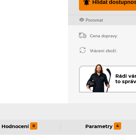
Hlídat dostupnos
Porovnat
Cena dopravy:
Vrácení zboží:
Rádi v
to sprá
0
4
Hodnocení
Parametry