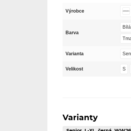
Výrobce
Bílá
Barva
Tma
Sen
Varianta
S
Velikost
Varianty
Senior, L-XL, černá, WW2