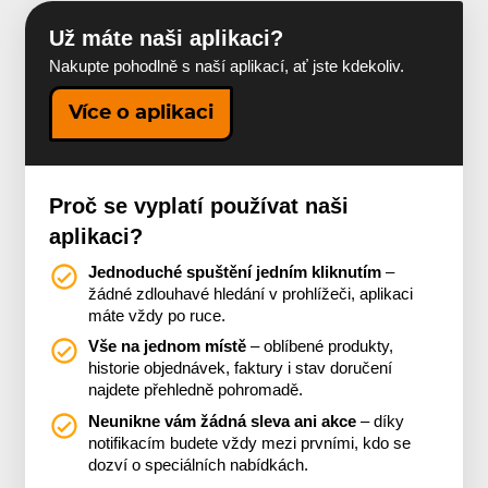
Už máte naši aplikaci?
Nakupte pohodlně s naší aplikací, ať jste kdekoliv.
Více o aplikaci
Proč se vyplatí používat naši
aplikaci?
Jednoduché spuštění jedním kliknutím
–
žádné zdlouhavé hledání v prohlížeči, aplikaci
máte vždy po ruce.
Vše na jednom místě
– oblíbené produkty,
historie objednávek, faktury i stav doručení
najdete přehledně pohromadě.
Neunikne vám žádná sleva ani akce
– díky
notifikacím budete vždy mezi prvními, kdo se
dozví o speciálních nabídkách.