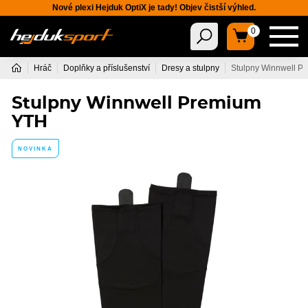
Nové plexi Hejduk OptiX je tady! Objev čistší výhled.
0
Hráč
Doplňky a příslušenství
Dresy a stulpny
Stulpny Winnwell P
Stulpny Winnwell Premium
YTH
NOVINKA