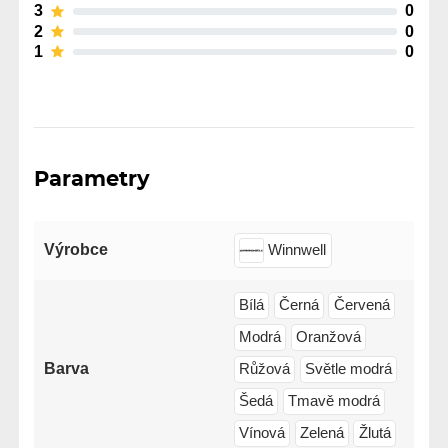
3
0
2
0
1
0
Parametry
Výrobce
Winnwell
Bílá
Černá
Červená
Modrá
Oranžová
Barva
Růžová
Světle modrá
Šedá
Tmavě modrá
Vínová
Zelená
Žlutá