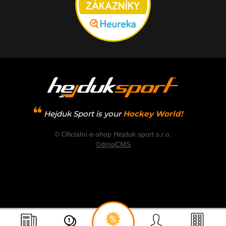
Hejduk Sport is your
Hockey World!
© Oficiální e-shop Hejduk sport s.r.o.
©dmpCMS