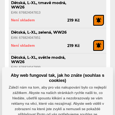
Dětská, L-XL, tmavě modrá,
WW26
EAN: 676824047813
Není skladem
219 Kč
Dětská, L-XL, zelená, WW26
EAN: 676824047851
Není skladem
219 Kč
Dětská, L-XL, světle modrá,
WW26
EAN: 676824047899
Není skladem
Aby web fungoval tak, jak ho znáte (souhlas s
219 Kč
cookies)
Záleží nám na tom, aby pro vás nakupování bylo co nejlepší
Dětská, L-XL, oranžová, WW26
zážitkem. Abyste na našich stránkách rychle našli to, co
EAN: 676824047936
hledáte, ušetřili spoustu klikání a nezobrazovaly se vám
Není skladem
219 Kč
reklamy na věci, které vás nezajímají. Abyste web viděli v
zobrazení na které jste zvyklí a nemuseli se pokaždé
Dětská, L-XL, žlutá, WW26
přihlašovat.Proto od vás potřebujeme souhlas se