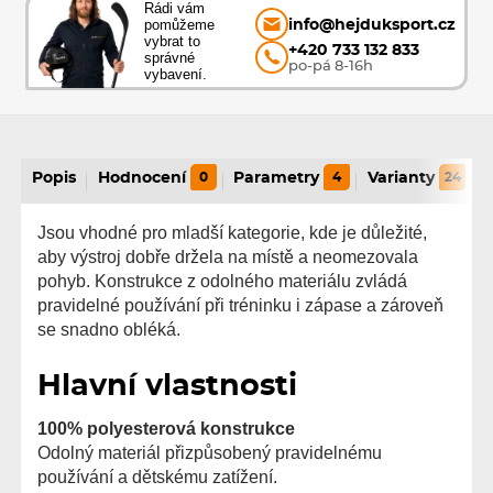
Rádi vám
pomůžeme
info@hejduksport.cz
vybrat to
+420 733 132 833
správné
po-pá 8-16h
vybavení.
Popis
Hodnocení
0
Parametry
4
Varianty
24
Jsou vhodné pro mladší kategorie, kde je důležité,
aby výstroj dobře držela na místě a neomezovala
pohyb. Konstrukce z odolného materiálu zvládá
pravidelné používání při tréninku i zápase a zároveň
se snadno obléká.
Hlavní vlastnosti
100% polyesterová konstrukce
Odolný materiál přizpůsobený pravidelnému
používání a dětskému zatížení.