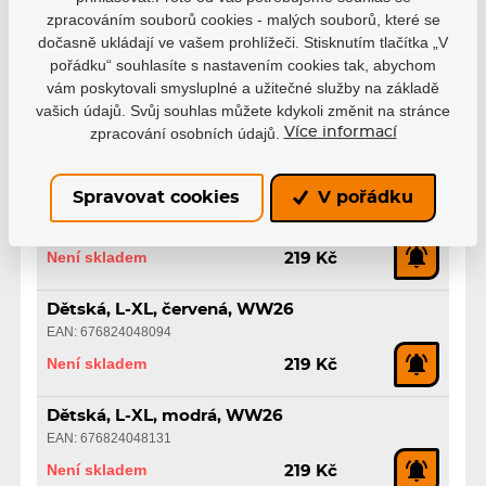
EAN: 676824047974
zpracováním souborů cookies - malých souborů, které se
dočasně ukládají ve vašem prohlížeči. Stisknutím tlačítka „V
Není skladem
219 Kč
pořádku“ souhlasíte s nastavením cookies tak, abychom
vám poskytovali smysluplné a užitečné služby na základě
Dětská, L-XL, vínová, WW26
vašich údajů. Svůj souhlas můžete kdykoli změnit na stránce
EAN: 676824048018
zpracování osobních údajů.
Více informací
Není skladem
219 Kč
Spravovat cookies
V pořádku
Dětská, L-XL, růžová, WW26
EAN: 676824048056
Není skladem
219 Kč
Dětská, L-XL, červená, WW26
EAN: 676824048094
Není skladem
219 Kč
Dětská, L-XL, modrá, WW26
EAN: 676824048131
Není skladem
219 Kč