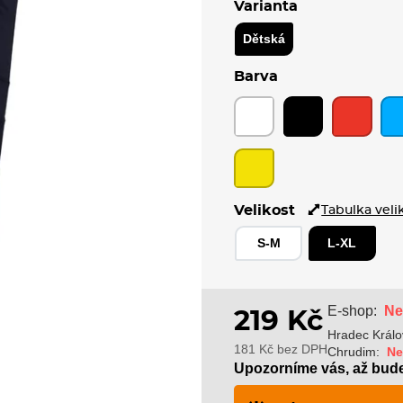
Varianta
Dětská
Barva
Velikost
Tabulka veli
S-M
L-XL
Ne
E-shop:
219 Kč
Hradec Králo
181 Kč bez DPH
Chrudim:
Ne
Upozorníme vás, až bud