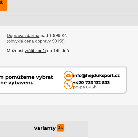
t
Doprava zdarma
nad 1 999 Kč
(obvyklá cena dopravy 90 Kč)
Možnost
vrátit zboží
do 14ti dnů
info@hejduksport.cz
ám pomůžeme vybrat
vné vybavení.
+420 733 132 833
po-pá 8-16h
24
Varianty