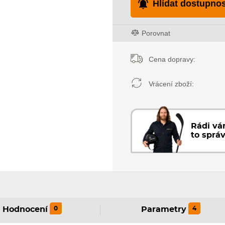
Hlídat dostupnos
Porovnat
Cena dopravy:
Vrácení zboží:
Rádi v
to sprá
0
4
Hodnocení
Parametry