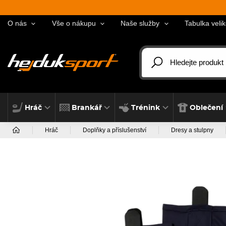
O nás
Vše o nákupu
Naše služby
Tabulka velik
Hráč
Brankář
Trénink
Oblečení
Hráč
Doplňky a příslušenství
Dresy a stulpny