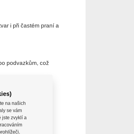
var i při častém praní a
ebo podvazkům, což
ies)
duchým uchycením pro
te na našich
valy se vám
jste zvyklí a
pracováním
rohlížeči.