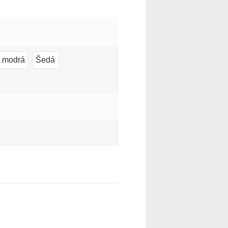
e modrá
Šedá