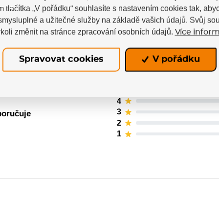
m tlačítka „V pořádku“ souhlasíte s nastavením cookies tak, a
 smysluplné a užitečné služby na základě vašich údajů. Svůj so
koli změnit na stránce zpracování osobních údajů.
Více inform
ných uživatelů. Hodnotit produkty mohou pouze regis
Spravovat cookies
V pořádku
5
4
3
poručuje
2
1