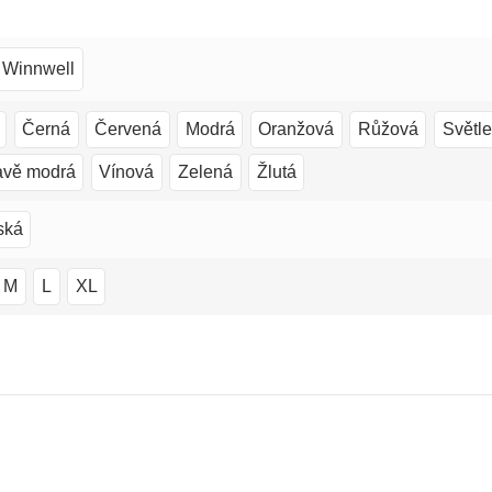
Winnwell
Černá
Červená
Modrá
Oranžová
Růžová
Světl
vě modrá
Vínová
Zelená
Žlutá
ská
M
L
XL