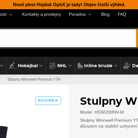
Nové plexi Hejduk OptiX je tady! Objev čistší výhled.
Kontakty a prodejny
Blog
FAQ
ostí
Poradna
Hokejbal
NHL
Inline brusle
Da
Stulpny Winnwell Premium YTH
Stulpny W
NOVINKA
Model
HSS0200NV-M
Stulpny Winnwell Premium YT
důrazem na stabilní uchycení 