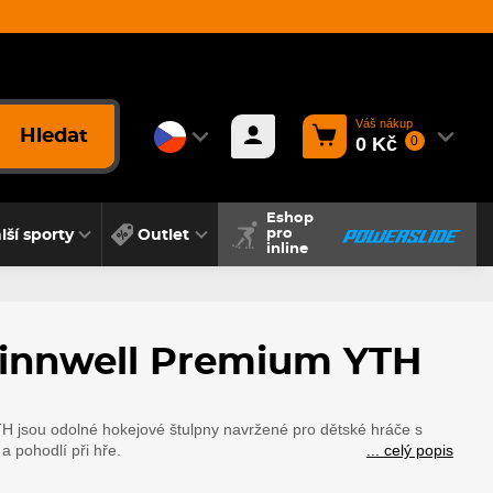
Váš nákup
Hledat
0 Kč
0
Eshop
lší sporty
Outlet
pro
inline
innwell Premium YTH
H jsou odolné hokejové štulpny navržené pro dětské hráče s
a pohodlí při hře.
... celý popis