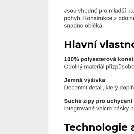
Jsou vhodné pro mladší kat
pohyb. Konstrukce z odolné
snadno obléká.
Hlavní vlastn
100% polyesterová konst
Odolný materiál přizpůsob
Jemná výšivka
Decentní detail, který dopl
Suché zipy pro uchycení
Integrované velcro pásky 
Technologie 