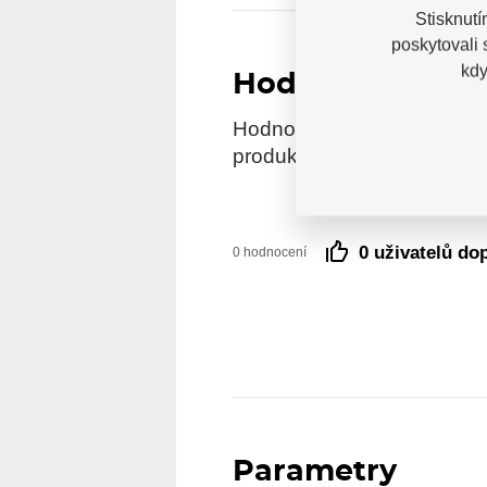
Stisknutí
poskytovali
kdy
Hodnocení
Hodnocení pochází od ověře
produkt reálně zakoupili.
0 uživatelů do
0 hodnocení
Parametry