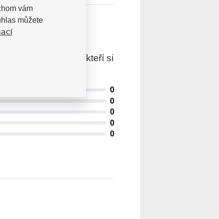
bychom vám
uhlas můžete
ací
trovaní uživatelé, kteří si
0
0
0
0
0