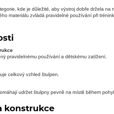
egorie, kde je důležité, aby výstroj dobře držela n
ho materiálu zvládá pravidelné používání při trénin
osti
rukce
ený pravidelnému používání a dětskému zatížení.
ňuje celkový vzhled štulpen.
pomáhají udržet štulpny pevně na místě během pohy
a konstrukce