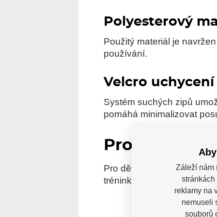
Polyesterový ma
Použitý materiál je navržen
používání.
Velcro uchycení
Systém suchých zipů umož
pomáhá minimalizovat posun
Pro koho je 
Aby
Pro dětské hráče (youth), 
Záleží nám 
stránkách 
tréninky i zápasy.
reklamy na v
nemuseli 
souborů c