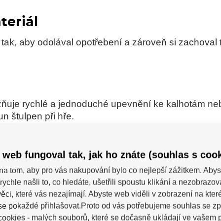
teriál
 tak, aby odolával opotřebení a zároveň si zachoval t
ňuje rychlé a jednoduché upevnění ke kalhotám n
 štulpen při hře.
produkt určen
 web fungoval tak, jak ho znáte (souhlas s cook
kteří potřebují spolehlivé a odolné štulpny s jedno
na tom, aby pro vás nakupování bylo co nejlepší zážitkem. Abys
rychle našli to, co hledáte, ušetřili spoustu klikání a nezobrazo
ěci, které vás nezajímají. Abyste web viděli v zobrazení na které 
se pokaždé přihlašovat.Proto od vás potřebujeme souhlas se z
ookies - malých souborů, které se dočasně ukládají ve vašem p