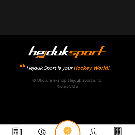
Hejduk Sport is your
Hockey World!
© Oficiální e-shop Hejduk sport s.r.o.
©dmpCMS