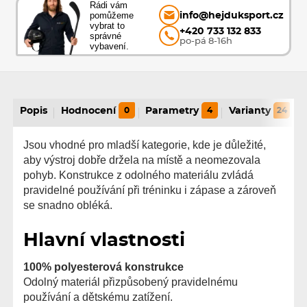
Rádi vám
pomůžeme
info@hejduksport.cz
vybrat to
+420 733 132 833
správné
po-pá 8-16h
vybavení.
Popis
Hodnocení
0
Parametry
4
Varianty
24
Jsou vhodné pro mladší kategorie, kde je důležité,
aby výstroj dobře držela na místě a neomezovala
pohyb. Konstrukce z odolného materiálu zvládá
pravidelné používání při tréninku i zápase a zároveň
se snadno obléká.
Hlavní vlastnosti
100% polyesterová konstrukce
Odolný materiál přizpůsobený pravidelnému
používání a dětskému zatížení.