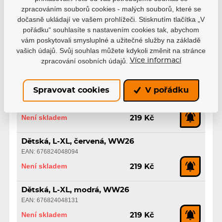
EAN: 676824047974
zpracováním souborů cookies - malých souborů, které se
dočasně ukládají ve vašem prohlížeči. Stisknutím tlačítka „V
Není skladem
219 Kč
pořádku“ souhlasíte s nastavením cookies tak, abychom
vám poskytovali smysluplné a užitečné služby na základě
Dětská, L-XL, vínová, WW26
vašich údajů. Svůj souhlas můžete kdykoli změnit na stránce
EAN: 676824048018
zpracování osobních údajů.
Více informací
Není skladem
219 Kč
Spravovat cookies
V pořádku
Dětská, L-XL, růžová, WW26
EAN: 676824048056
Není skladem
219 Kč
Dětská, L-XL, červená, WW26
EAN: 676824048094
Není skladem
219 Kč
Dětská, L-XL, modrá, WW26
EAN: 676824048131
Není skladem
219 Kč