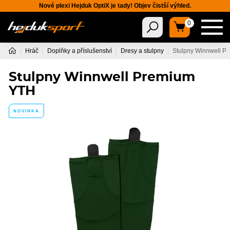
Nové plexi Hejduk OptiX je tady! Objev čistší výhled.
0
Hráč
Doplňky a příslušenství
Dresy a stulpny
Stulpny Winnwell P
Stulpny Winnwell Premium
YTH
NOVINKA