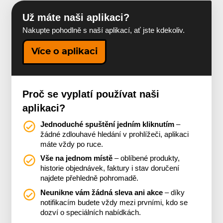
Už máte naši aplikaci?
Nakupte pohodlně s naší aplikací, ať jste kdekoliv.
Více o aplikaci
Proč se vyplatí používat naši
aplikaci?
Jednoduché spuštění jedním kliknutím
–
žádné zdlouhavé hledání v prohlížeči, aplikaci
máte vždy po ruce.
Vše na jednom místě
– oblíbené produkty,
historie objednávek, faktury i stav doručení
najdete přehledně pohromadě.
Neunikne vám žádná sleva ani akce
– díky
notifikacím budete vždy mezi prvními, kdo se
dozví o speciálních nabídkách.