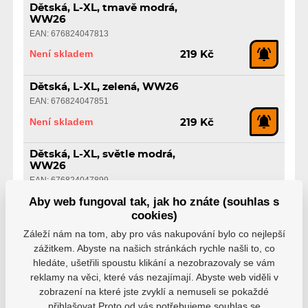
Dětská, L-XL, tmavě modrá,
WW26
EAN: 676824047813
Není skladem
219 Kč
Dětská, L-XL, zelená, WW26
EAN: 676824047851
Není skladem
219 Kč
Dětská, L-XL, světle modrá,
WW26
EAN: 676824047899
Není skladem
Aby web fungoval tak, jak ho znáte (souhlas s
219 Kč
cookies)
Záleží nám na tom, aby pro vás nakupování bylo co nejlepší
Dětská, L-XL, oranžová, WW26
zážitkem. Abyste na našich stránkách rychle našli to, co
EAN: 676824047936
hledáte, ušetřili spoustu klikání a nezobrazovaly se vám
Není skladem
219 Kč
reklamy na věci, které vás nezajímají. Abyste web viděli v
zobrazení na které jste zvyklí a nemuseli se pokaždé
Dětská, L-XL, žlutá, WW26
přihlašovat.Proto od vás potřebujeme souhlas se