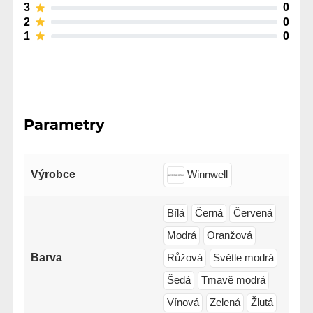
3
0
2
0
1
0
Parametry
Výrobce
Winnwell
Bílá
Černá
Červená
Modrá
Oranžová
Barva
Růžová
Světle modrá
Šedá
Tmavě modrá
Vínová
Zelená
Žlutá