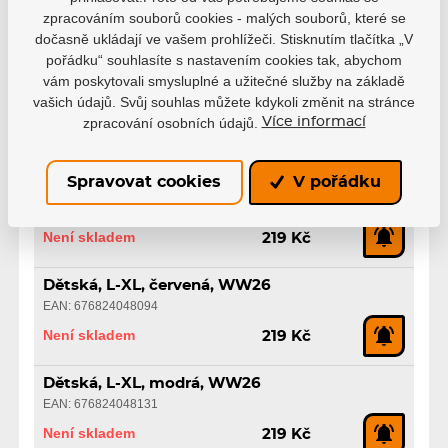
EAN: 676824047974
zpracováním souborů cookies - malých souborů, které se
dočasně ukládají ve vašem prohlížeči. Stisknutím tlačítka „V
Není skladem
219 Kč
pořádku“ souhlasíte s nastavením cookies tak, abychom
vám poskytovali smysluplné a užitečné služby na základě
Dětská, L-XL, vínová, WW26
vašich údajů. Svůj souhlas můžete kdykoli změnit na stránce
EAN: 676824048018
zpracování osobních údajů.
Více informací
Není skladem
219 Kč
Spravovat cookies
V pořádku
Dětská, L-XL, růžová, WW26
EAN: 676824048056
Není skladem
219 Kč
Dětská, L-XL, červená, WW26
EAN: 676824048094
Není skladem
219 Kč
Dětská, L-XL, modrá, WW26
EAN: 676824048131
Není skladem
219 Kč