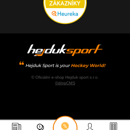
Hejduk Sport is your
Hockey World!
© Oficiální e-shop Hejduk sport s.r.o.
©dmpCMS