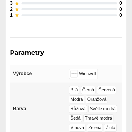
3
0
2
0
1
0
Parametry
Výrobce
Winnwell
Bílá
Černá
Červená
Modrá
Oranžová
Barva
Růžová
Světle modrá
Šedá
Tmavě modrá
Vínová
Zelená
Žlutá