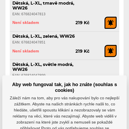
Dětská, L-XL, tmavě modrá,
WW26
EAN: 676824047813
Není skladem
219 Kč
Dětská, L-XL, zelená, WW26
EAN: 676824047851
Není skladem
219 Kč
Dětská, L-XL, světle modrá,
WW26
EAN: 676824047899
Není skladem
Aby web fungoval tak, jak ho znáte (souhlas s
219 Kč
cookies)
Záleží nám na tom, aby pro vás nakupování bylo co nejlepší
Dětská, L-XL, oranžová, WW26
zážitkem. Abyste na našich stránkách rychle našli to, co
EAN: 676824047936
hledáte, ušetřili spoustu klikání a nezobrazovaly se vám
Není skladem
219 Kč
reklamy na věci, které vás nezajímají. Abyste web viděli v
zobrazení na které jste zvyklí a nemuseli se pokaždé
Dětská, L-XL, žlutá, WW26
přihlašovat.Proto od vás potřebujeme souhlas se