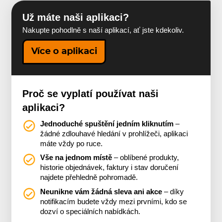
Už máte naši aplikaci?
Nakupte pohodlně s naší aplikací, ať jste kdekoliv.
Více o aplikaci
Proč se vyplatí používat naši
aplikaci?
Jednoduché spuštění jedním kliknutím
–
žádné zdlouhavé hledání v prohlížeči, aplikaci
máte vždy po ruce.
Vše na jednom místě
– oblíbené produkty,
historie objednávek, faktury i stav doručení
najdete přehledně pohromadě.
Neunikne vám žádná sleva ani akce
– díky
notifikacím budete vždy mezi prvními, kdo se
dozví o speciálních nabídkách.