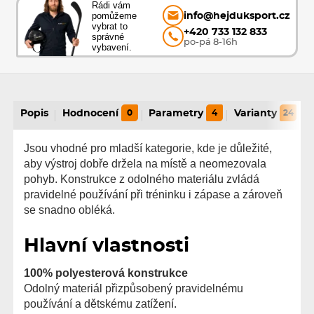
Rádi vám
pomůžeme
info@hejduksport.cz
vybrat to
+420 733 132 833
správné
po-pá 8-16h
vybavení.
Popis
Hodnocení
0
Parametry
4
Varianty
24
Jsou vhodné pro mladší kategorie, kde je důležité,
aby výstroj dobře držela na místě a neomezovala
pohyb. Konstrukce z odolného materiálu zvládá
pravidelné používání při tréninku i zápase a zároveň
se snadno obléká.
Hlavní vlastnosti
100% polyesterová konstrukce
Odolný materiál přizpůsobený pravidelnému
používání a dětskému zatížení.