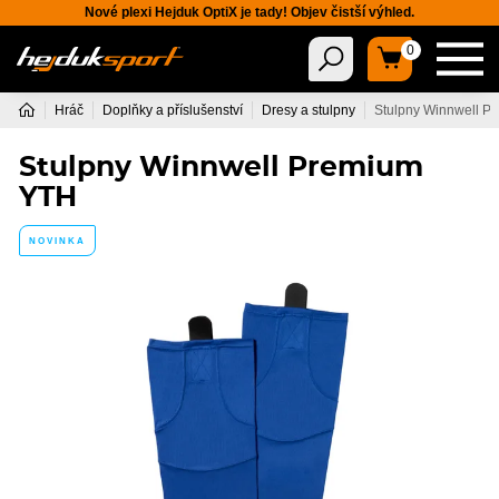
Nové plexi Hejduk OptiX je tady! Objev čistší výhled.
0
Hráč
Doplňky a příslušenství
Dresy a stulpny
Stulpny Winnwell P
Stulpny Winnwell Premium
YTH
NOVINKA