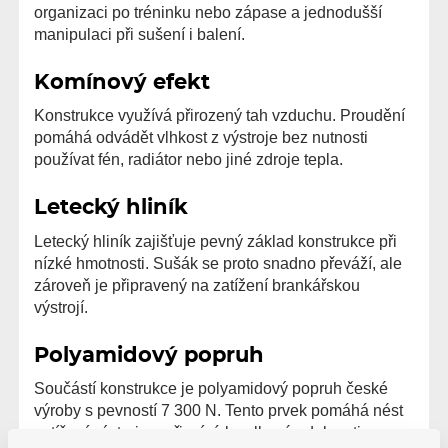
organizaci po tréninku nebo zápase a jednodušší
manipulaci při sušení i balení.
Komínový efekt
Konstrukce využívá přirozený tah vzduchu. Proudění
pomáhá odvádět vlhkost z výstroje bez nutnosti
používat fén, radiátor nebo jiné zdroje tepla.
Letecký hliník
Letecký hliník zajišťuje pevný základ konstrukce při
nízké hmotnosti. Sušák se proto snadno převáží, ale
zároveň je připravený na zatížení brankářskou
výstrojí.
Polyamidový popruh
Součástí konstrukce je polyamidový popruh české
výroby s pevností 7 300 N. Tento prvek pomáhá nést
zatížení výstroje a přispívá k celkové odolnosti