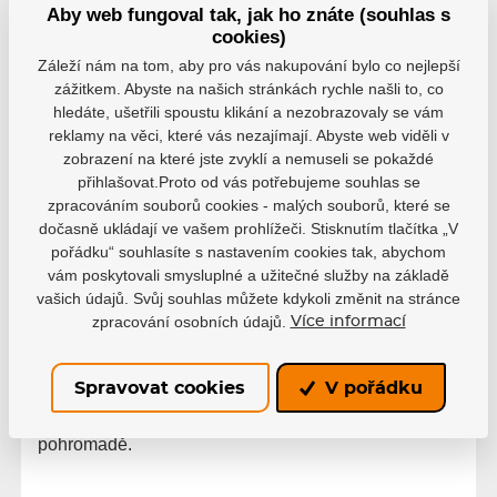
sušáku.
Aby web fungoval tak, jak ho znáte (souhlas s
cookies)
Design Stedina Design a Prusa
Záleží nám na tom, aby pro vás nakupování bylo co nejlepší
Research
zážitkem. Abyste na našich stránkách rychle našli to, co
hledáte, ušetřili spoustu klikání a nezobrazovaly se vám
Produkt byl navržený Stedina Design ve spolupráci s
reklamy na věci, které vás nezajímají. Abyste web viděli v
Prusa Research. Výsledkem je funkční sušák, který
zobrazení na které jste zvyklí a nemuseli se pokaždé
kombinuje praktické zavěšení, kompaktní rozměry a
přihlašovat.Proto od vás potřebujeme souhlas se
výrazné konstrukční řešení.
zpracováním souborů cookies - malých souborů, které se
dočasně ukládají ve vašem prohlížeči. Stisknutím tlačítka „V
Pro koho je produkt určen
pořádku“ souhlasíte s nastavením cookies tak, abychom
vám poskytovali smysluplné a užitečné služby na základě
The Hooking for Goalies je určený pro hokejové
vašich údajů. Svůj souhlas můžete kdykoli změnit na stránce
brankáře, kteří chtějí mít výstroj po použití rychle
zpracování osobních údajů.
Více informací
zavěšenou, přehledně uspořádanou a lépe
odvětranou. Hodí se pro domácí sušení, kabinu,
Spravovat cookies
V pořádku
turnaje, kempy i cestování, kde je potřeba šetřit místo
a zároveň udržet celou brankářskou výstroj
pohromadě.