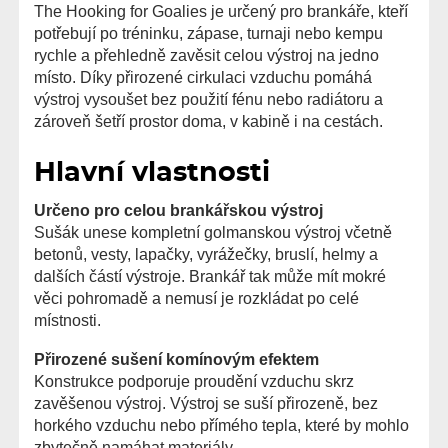
The Hooking for Goalies je určený pro brankáře, kteří
potřebují po tréninku, zápase, turnaji nebo kempu
rychle a přehledně zavěsit celou výstroj na jedno
místo. Díky přirozené cirkulaci vzduchu pomáhá
výstroj vysoušet bez použití fénu nebo radiátoru a
zároveň šetří prostor doma, v kabině i na cestách.
Hlavní vlastnosti
Určeno pro celou brankářskou výstroj
Sušák unese kompletní golmanskou výstroj včetně
betonů, vesty, lapačky, vyrážečky, bruslí, helmy a
dalších částí výstroje. Brankář tak může mít mokré
věci pohromadě a nemusí je rozkládat po celé
místnosti.
Přirozené sušení komínovým efektem
Konstrukce podporuje proudění vzduchu skrz
zavěšenou výstroj. Výstroj se suší přirozeně, bez
horkého vzduchu nebo přímého tepla, které by mohlo
zbytečně namáhat materiály.