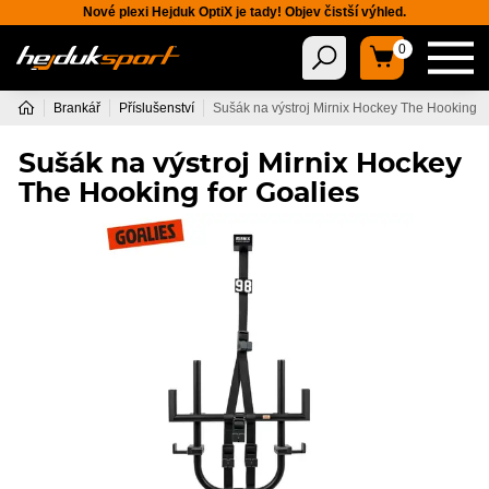
Nové plexi Hejduk OptiX je tady! Objev čistší výhled.
0
Brankář
Příslušenství
Sušák na výstroj Mirnix Hockey The Hooking f
Sušák na výstroj Mirnix Hockey
The Hooking for Goalies