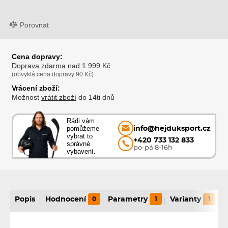
Porovnat
Cena dopravy:
Doprava zdarma
nad 1 999 Kč
(obvyklá cena dopravy 90 Kč)
Vrácení zboží:
Možnost
vrátit zboží
do 14ti dnů
Rádi vám
pomůžeme
info@hejduksport.cz
vybrat to
+420 733 132 833
správné
po-pá 8-16h
vybavení.
Popis
Hodnocení
0
Parametry
1
Varianty
1