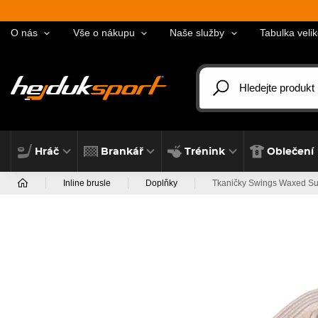
O nás
Vše o nákupu
Naše služby
Tabulka velik
Hráč
Brankář
Trénink
Oblečení
Inline brusle
Doplňky
Tkaničky Swings Waxed Su