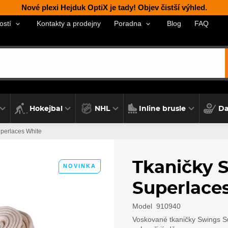
Nové plexi Hejduk OptiX je tady! Objev čistší výhled.
Kontakty a prodejny
Blog
FAQ
ostí
Poradna
Hokejbal
NHL
Inline brusle
Da
perlaces White
Tkaničky 
NOVINKA
Superlace
Model
910940
Voskované tkaničky Swings Sup