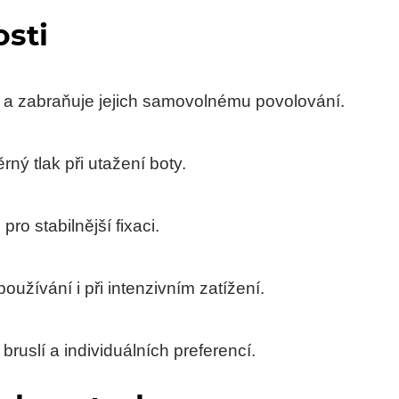
osti
k a zabraňuje jejich samovolnému povolování.
ný tlak při utažení boty.
pro stabilnější fixaci.
užívání i při intenzivním zatížení.
ruslí a individuálních preferencí.