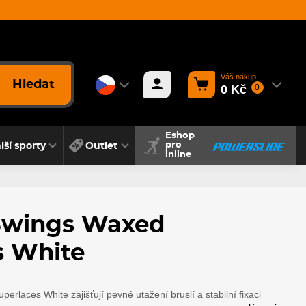
Váš nákup
Hledat
0 Kč
0
Eshop
lší sporty
Outlet
pro
inline
Swings Waxed
s White
erlaces White zajišťují pevné utažení bruslí a stabilní fixaci