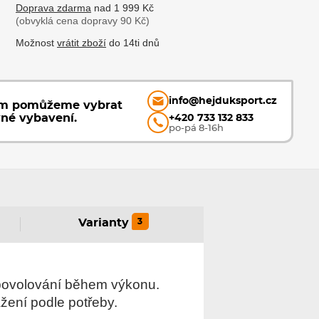
Doprava zdarma
nad 1 999 Kč
(obvyklá cena dopravy 90 Kč)
Možnost
vrátit zboží
do 14ti dnů
info@hejduksport.cz
ám pomůžeme vybrat
vné vybavení.
+420 733 132 833
po-pá 8-16h
3
Varianty
z povolování během výkonu.
žení podle potřeby.