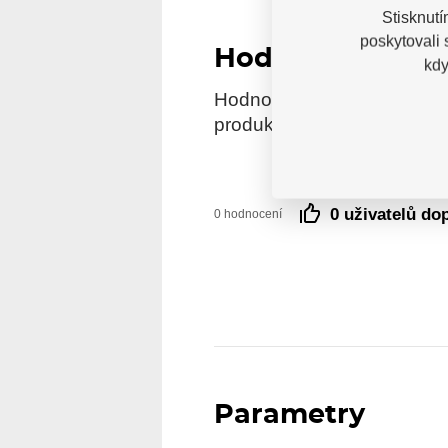
Stisknutí
poskytovali
Hodnocení
kdy
Hodnocení pochází od ověře
produkt reálně zakoupili.
0 uživatelů do
0 hodnocení
Parametry