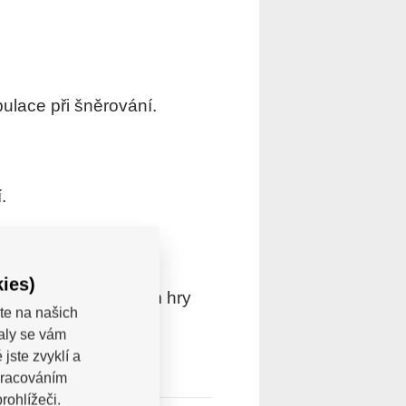
ulace při šněrování.
.
ies)
í bez povolování během hry
te na našich
valy se vám
jste zvyklí a
pracováním
rohlížeči.