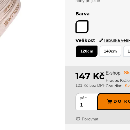
nohy při jízdě.
Barva
Velikost
Tabulka veli
120cm
140cm
Sk
E-shop:
147 Kč
Hradec Králo
121 Kč bez DPH
Chrudim:
Sk
pár:
DO K
Porovnat