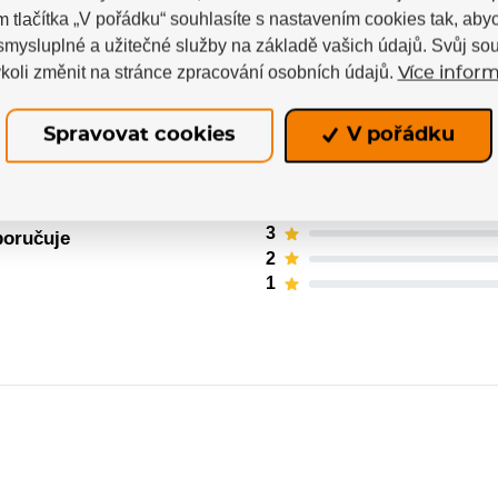
m tlačítka „V pořádku“ souhlasíte s nastavením cookies tak, a
 smysluplné a užitečné služby na základě vašich údajů. Svůj so
koli změnit na stránce zpracování osobních údajů.
Více inform
ných uživatelů. Hodnotit produkty mohou pouze regis
Spravovat cookies
V pořádku
5
4
3
poručuje
2
1