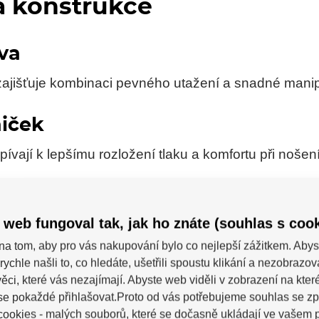
a konstrukce
va
zajišťuje kombinaci pevného utažení a snadné manip
iček
ispívají k lepšímu rozložení tlaku a komfortu při nošení
produkt určen
 web fungoval tak, jak ho znáte (souhlas s cook
eří chtějí pevné, stabilní a spolehlivé utažení brusl
na tom, aby pro vás nakupování bylo co nejlepší zážitkem. Abys
rychle našli to, co hledáte, ušetřili spoustu klikání a nezobrazo
ěci, které vás nezajímají. Abyste web viděli v zobrazení na které 
se pokaždé přihlašovat.Proto od vás potřebujeme souhlas se z
ookies - malých souborů, které se dočasně ukládají ve vašem p