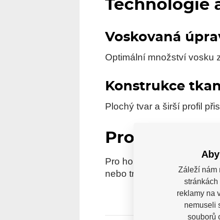
Technologie 
Voskovaná úpra
Optimální množství vosku 
Konstrukce tkan
Plochý tvar a širší profil př
Pro koho je 
Aby
Pro hokejisty a bruslaře, kt
Záleží nám 
nebo tréninku.
stránkách 
reklamy na v
nemuseli 
souborů c