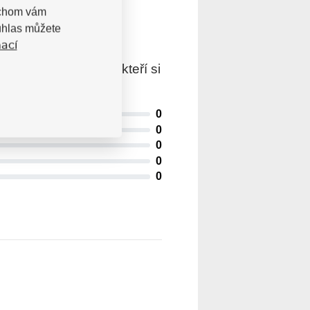
bychom vám
uhlas můžete
ací
trovaní uživatelé, kteří si
0
0
0
0
0