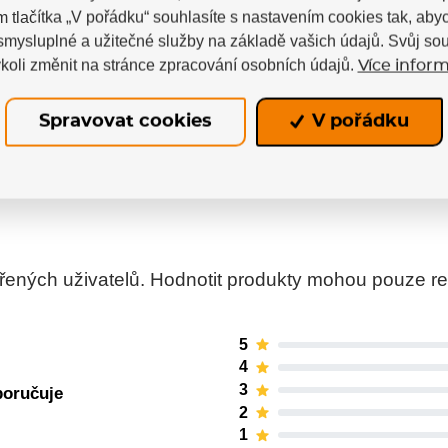
m tlačítka „V pořádku“ souhlasíte s nastavením cookies tak, a
určený pro hokejisty, trenéry, kondiční specialisty i r
 smysluplné a užitečné služby na základě vašich údajů. Svůj so
a rovnováhu při suché přípravě. Hodí se pro individu
koli změnit na stránce zpracování osobních údajů.
Více inform
ý na obratnost a akceleraci.
Spravovat cookies
V pořádku
ných uživatelů. Hodnotit produkty mohou pouze regis
5
4
3
poručuje
2
1