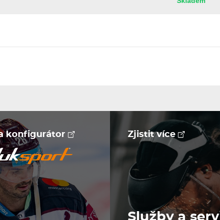
Skladem
na konfigurátor
Zjistit více
Služby a serv