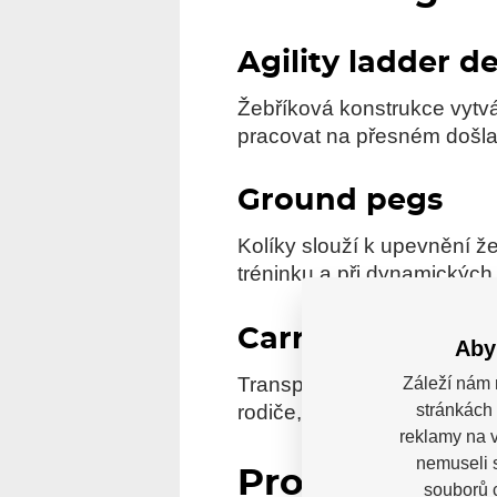
Agility ladder d
Žebříková konstrukce vytvá
pracovat na přesném došla
Ground pegs
Kolíky slouží k upevnění 
tréninku a při dynamickýc
Carry bag
Aby
Transportní taška usnadňuj
Záleží nám 
rodiče, kteří chtějí pomůc
stránkách 
reklamy na v
nemuseli 
Pro koho je 
souborů c