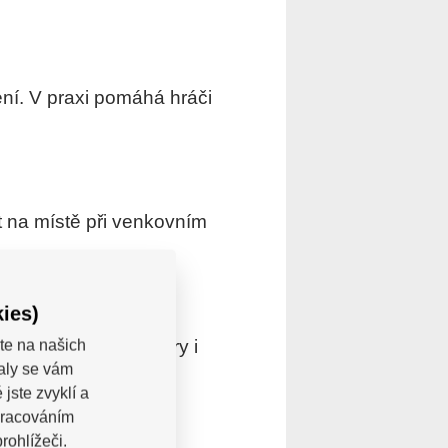
ení. V praxi pomáhá hráči
 na místě při venkovním
ies)
se pro hráče, trenéry i
te na našich
valy se vám
jste zvyklí a
pracováním
rohlížeči.