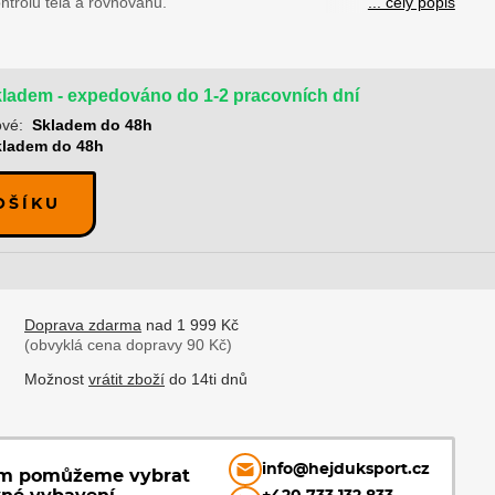
ontrolu těla a rovnováhu.
... celý popis
ladem - expedováno do 1-2 pracovních dní
ové:
Skladem do 48h
kladem do 48h
OŠÍKU
Doprava zdarma
nad 1 999 Kč
(obvyklá cena dopravy 90 Kč)
Možnost
vrátit zboží
do 14ti dnů
info@hejduksport.cz
ám pomůžeme vybrat