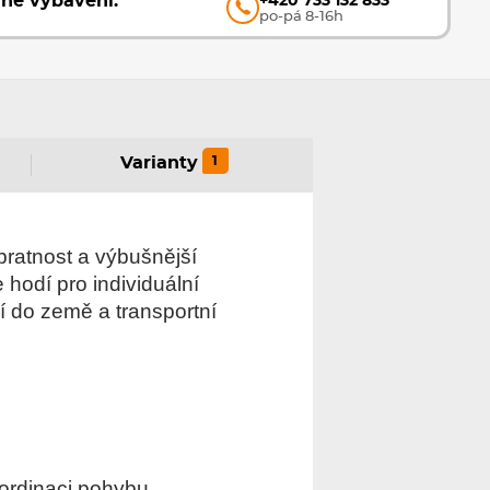
vné vybavení.
+420 733 132 833
po-pá 8-16h
1
Varianty
ratnost a výbušnější
hodí pro individuální
ní do země a transportní
ordinaci pohybu.