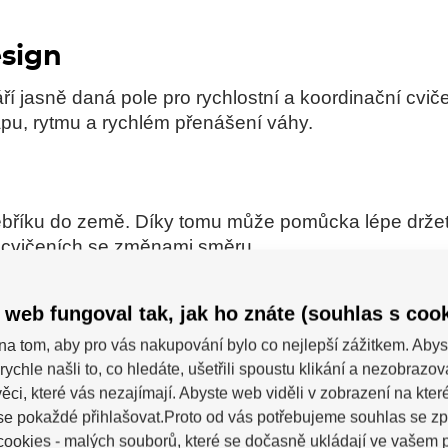
esign
ří jasně daná pole pro rychlostní a koordinační cvič
pu, rytmu a rychlém přenášení váhy.
žebříku do země. Díky tomu může pomůcka lépe držet
h cvičeních se změnami směru.
 web fungoval tak, jak ho znáte (souhlas s cook
e přenášení a skladování žebříku mimo trénink. Hodí 
na tom, aby pro vás nakupování bylo co nejlepší zážitkem. Abys
ku snadno převážet mezi tréninkovými místy.
rychle našli to, co hledáte, ušetřili spoustu klikání a nezobrazo
ěci, které vás nezajímají. Abyste web viděli v zobrazení na které 
se pokaždé přihlašovat.Proto od vás potřebujeme souhlas se z
produkt určen
ookies - malých souborů, které se dočasně ukládají ve vašem p