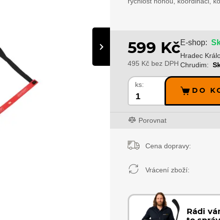
rychlost nohou, koordinaci, k
Sk
E-shop:
599 Kč
›
Hradec Král
495 Kč bez DPH
Chrudim:
S
ks:
DO K
Porovnat
Cena dopravy:
Vrácení zboží:
Rádi v