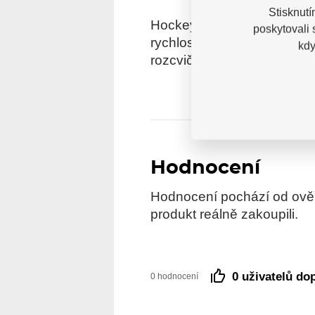
Stisknutí
HockeyShot Agility Ladder je 
poskytovali
rychlost nohou, koordinaci 
kdy
rozcvičky i trénink zaměřen
Hodnocení
Hodnocení pochází od ověře
produkt reálně zakoupili.
0 uživatelů do
0 hodnocení