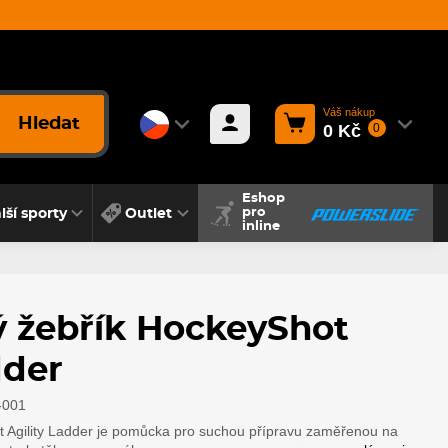
Váš nákup
Hledat
0 Kč
0
Eshop
lší sporty
Outlet
pro
inline
ý žebřík HockeyShot
dder
-001
t Agility Ladder je pomůcka pro suchou přípravu zaměřenou na