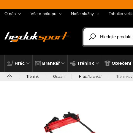
O nás
Vše o nákupu
Naše služby
Tabulka velik
Hráč
Brankář
Trénink
Oblečení
Trénink
Ostatní
Hráč / brankář
Tréninkov