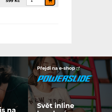
599 Kč
Přejdi na e-shop
Svět inline
is na