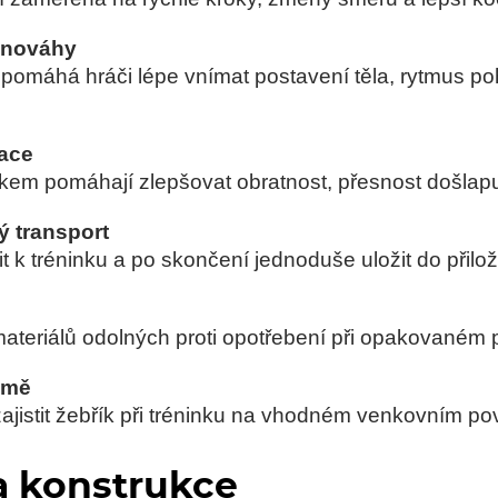
ovnováhy
 pomáhá hráči lépe vnímat postavení těla, rytmus pohy
nace
íkem pomáhají zlepšovat obratnost, přesnost došlapu
ý transport
t k tréninku a po skončení jednoduše uložit do přilož
ateriálů odolných proti opotřebení při opakovaném 
emě
zajistit žebřík při tréninku na vhodném venkovním po
a konstrukce