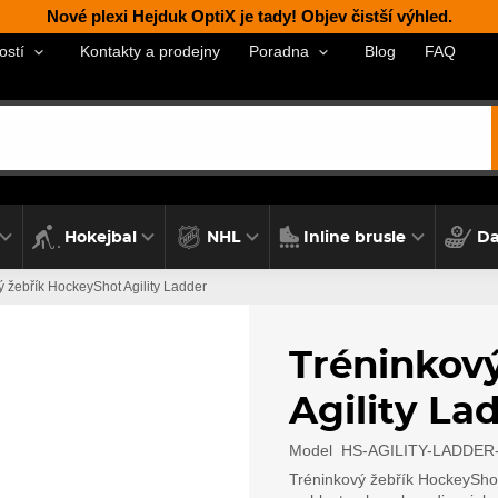
Nové plexi Hejduk OptiX je tady! Objev čistší výhled.
Kontakty a prodejny
Blog
FAQ
ostí
Poradna
Hokejbal
NHL
Inline brusle
Da
ý žebřík HockeyShot Agility Ladder
Tréninkov
Agility La
Model
HS-AGILITY-LADDER
Tréninkový žebřík HockeySho