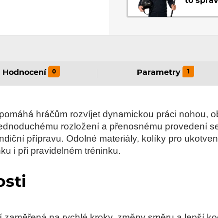
to sprá
0
1
Hodnocení
Parametry
 pomáhá hráčům rozvíjet dynamickou práci nohou, ob
 jednoduchému rozložení a přenosnému provedení se 
ondiční přípravu. Odolné materiály, kolíky pro ukotve
ku i při pravidelném tréninku.
osti
ní zaměřená na rychlé kroky, změny směru a lepší ko