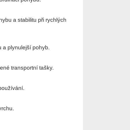
bu a stabilitu při rychlých
 a plynulejší pohyb.
ené transportní tašky.
používání.
vrchu.