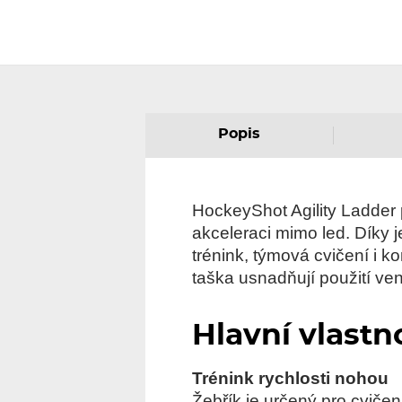
Popis
HockeyShot Agility Ladder
akceleraci mimo led. Díky
trénink, týmová cvičení i k
taška usnadňují použití ven
Hlavní vlastn
Trénink rychlosti nohou
Žebřík je určený pro cviče