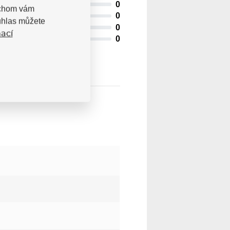
0
bychom vám
0
uhlas můžete
0
ací
0