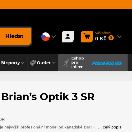
Váš nákup
Hledat
0 Kč
0
Eshop
lší sporty
Outlet
pro
inline
Brian’s Optik 3 SR
0R
je nejvyšší profesionální model od kanadské značky Brian's.
... celý popis