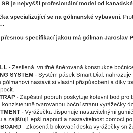
3 SR je nejvyšší profesionální model od kanadské
čka specializující se na gólmanské vybavení
. Pro
L.
přesnou specifikací jakou má gólman Jaroslav P
ALL
- Zesílená, vnitřně šněrovaná konstrukce bočnice
ING SYSTEM
- Systém pásek Smart Dial, nahrazuje 
 gólmanovi nastavit si vlastní přizpůsobení a díky t
pocit.
STRAP
- Zápěstní popruh poskytuje kotevní bod pro b
a konzistentně tvarovanou boční stranu vyrážečky do
STMENT
- Vyrážečka disponuje nastavitelnými gumička
a zajišťují lepší napnutí a nastavitelnost pomocí po
 BOARD
- Zkosená blokovací deska vyrážečky sniž