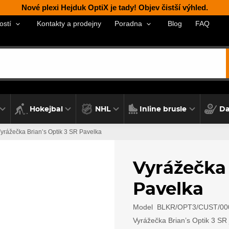
Nové plexi Hejduk OptiX je tady! Objev čistší výhled.
Kontakty a prodejny
Blog
FAQ
ostí
Poradna
Hokejbal
NHL
Inline brusle
Da
yrážečka Brian’s Optik 3 SR Pavelka
Vyrážečka 
Pavelka
Model
BLKR/OPT3/CUST/00
Vyrážečka Brian’s Optik 3 SR 