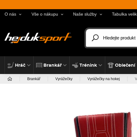
O nás
Vše o nákupu
Naše služby
Tabulka velik
Hráč
Brankář
Trénink
Oblečení
Brankář
Vyrážečky
Vyrážečky na hokej
V