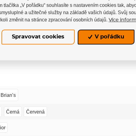
4
m tlačítka „V pořádku“ souhlasíte s nastavením cookies tak, a
3
poručuje
 smysluplné a užitečné služby na základě vašich údajů. Svůj so
2
koli změnit na stránce zpracování osobních údajů.
Více inform
1
Spravovat cookies
V pořádku
Brian’s
Černá
Červená
ior