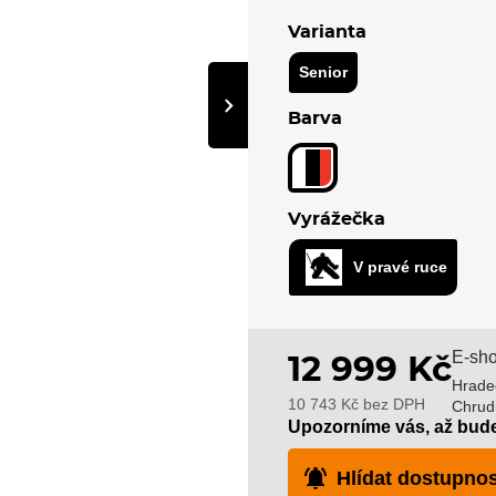
Varianta
Senior
›
Barva
Vyrážečka
V pravé ruce
E-sho
12 999 Kč
Hrade
10 743 Kč bez DPH
Chrud
Upozorníme vás, až bud
Hlídat dostupnos