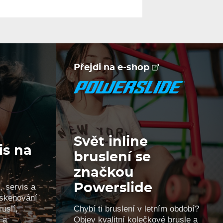
Přejdi na e-shop
Svět inline
is na
bruslení se
značkou
, servis a
Powerslide
, skenování
uslí,
Chybí ti bruslení v letním období?
 a
Objev kvalitní kolečkové brusle a