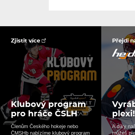
Zjistit více
Přejdi 
Klubový program
Vyráb
pro hráče ČSLH
plexi
Členům Českého hokeje nebo
A díky na
ČMSHb nabízíme klubový program
můžeš ple