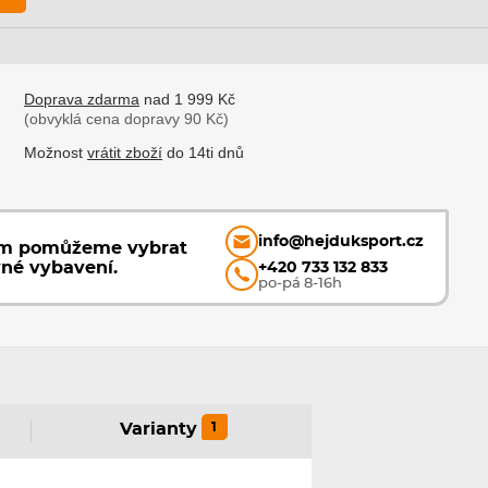
Doprava zdarma
nad 1 999 Kč
(obvyklá cena dopravy 90 Kč)
Možnost
vrátit zboží
do 14ti dnů
info@hejduksport.cz
ám pomůžeme vybrat
vné vybavení.
+420 733 132 833
po-pá 8-16h
1
Varianty