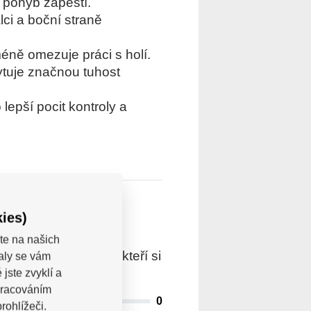
 pohyb zápěstí.
lci a boční straně
méně omezuje práci s holí.
ytuje značnou tuhost
lepší pocit kontroly a
ies)
te na našich
trovaní uživatelé, kteří si
valy se vám
jste zvyklí a
pracováním
0
rohlížeči.