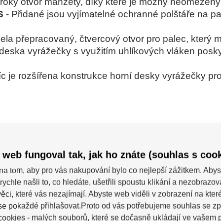
iroký otvor manžety, díky které je možný neomezený
S
- Přidané jsou vyjímatelné ochranné polštáře na pa
cela přepracovaný, čtvercový otvor pro palec, který 
deska vyrážečky s využitím uhlíkových vláken posk
c je rozšířena konstrukce horní desky vyrážečky pro 
 web fungoval tak, jak ho znáte (souhlas s cook
na tom, aby pro vás nakupování bylo co nejlepší zážitkem. Abys
ných uživatelů. Hodnotit produkty mohou pouze regis
rychle našli to, co hledáte, ušetřili spoustu klikání a nezobrazo
ěci, které vás nezajímají. Abyste web viděli v zobrazení na které 
se pokaždé přihlašovat.Proto od vás potřebujeme souhlas se z
5
ookies - malých souborů, které se dočasně ukládají ve vašem p