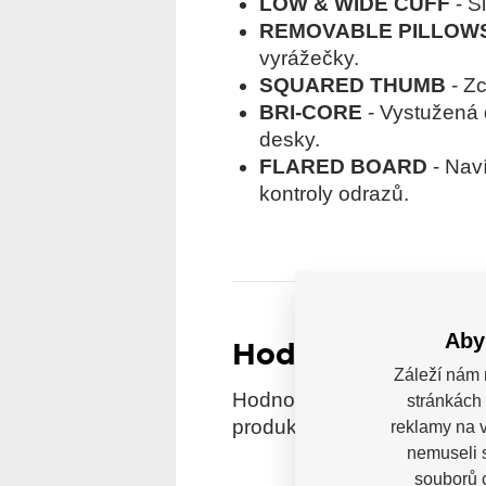
LOW & WIDE CUFF
- Š
REMOVABLE PILLOW
vyrážečky.
SQUARED THUMB
- Z
BRI-CORE
- Vystužená 
desky.
FLARED BOARD
- Naví
kontroly odrazů.
Aby
Hodnocení
Záleží nám 
Hodnocení pochází od ověře
stránkách 
produkt reálně zakoupili.
reklamy na v
nemuseli 
souborů c