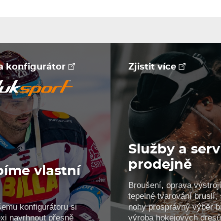
na konfigurátor
Zjistit více
Služby a serv
prodejně
íme vlastní
Broušení, oprava výstrojí
!
tepelné tvarování bruslí
šemu konfigurátoru si
nohy prosprávný výběr br
xi navrhnout přesně
výroba hokejových dresů