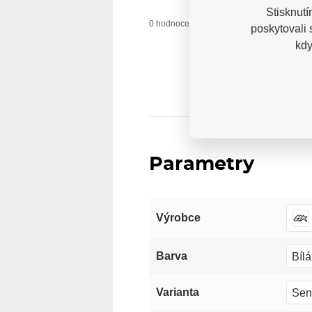
Stisknutí
0 uživatelů do
0 hodnocení
poskytovali
kdy
Parametry
Výrobce
Bílá
Barva
Sen
Varianta