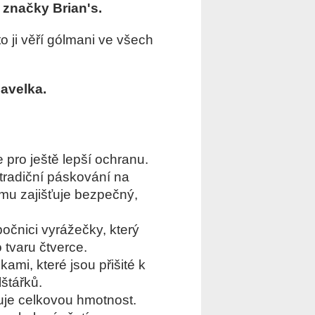
 značky Brian's.
to ji věří gólmani ve všech
avelka.
 pro ještě lepší ochranu.
tradiční páskování na
omu zajišťuje bezpečný,
očnici vyrážečky, který
 tvaru čtverce.
mi, které jsou přišité k
lštářků.
uje celkovou hmotnost.