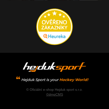
Hejduk Sport is your
Hockey World!
© Oficiální e-shop Hejduk sport s.r.o.
©dmpCMS