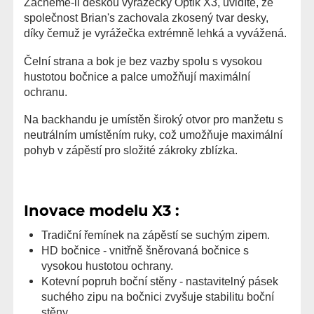
Začneme-li deskou vyrážečky Optik X3, uvidíte, že
společnost Brian's zachovala zkosený tvar desky,
díky čemuž je vyrážečka extrémně lehká a vyvážená.
Čelní strana a bok je bez vazby spolu s vysokou
hustotou bočnice a palce umožňují maximální
ochranu.
Na backhandu je umístěn široký otvor pro manžetu s
neutrálním umístěním ruky, což umožňuje maximální
pohyb v zápěstí pro složité zákroky zblízka.
Inovace modelu X3 :
Tradiční řemínek na zápěstí se suchým zipem.
HD bočnice - vnitřně šněrovaná bočnice s
vysokou hustotou ochrany.
Kotevní popruh boční stěny - nastavitelný pásek
suchého zipu na bočnici zvyšuje stabilitu boční
stěny.