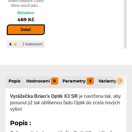
Vnitřní rukavice Lizard
Skins slouží jako...
Skladem
469 Kč
Detail
4
1 hodnocení
Popis
Hodnocení
0
Parametry
5
Varianty
9
Vyrážečka Brian’s Optik X3 SR
je navržena tak, aby
posunul již tak oblíbenou řadu Optik do zcela nových
výšin!
Popis :