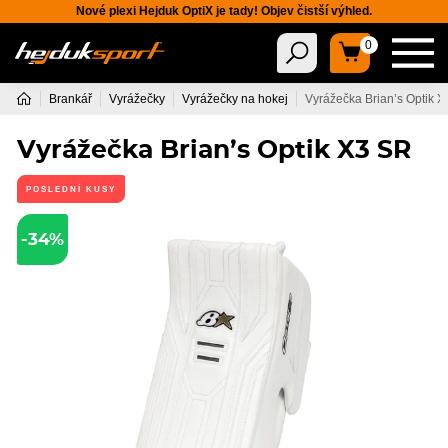
Nové plexi Hejduk OptiX je tady! Objev čistší výhled.
0
Brankář
Vyrážečky
Vyrážečky na hokej
Vyrážečka Brian’s Optik 
Vyrážečka Brian’s Optik X3 SR
POSLEDNÍ KUSY
-34%