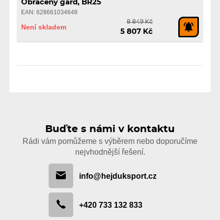
Obrácený gard, BR25
EAN: 628661034648
8 849 Kč
Není skladem
5 807 Kč
Buďte s námi v kontaktu
Rádi vám pomůžeme s výběrem nebo doporučíme
nejvhodnější řešení.
info@hejduksport.cz
+420 733 132 833