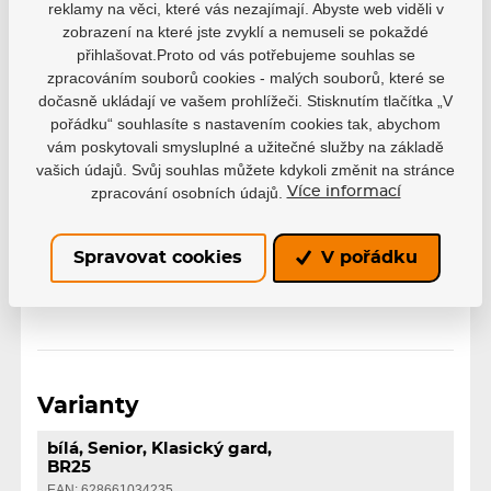
reklamy na věci, které vás nezajímají. Abyste web viděli v
Barva
Modrá
zobrazení na které jste zvyklí a nemuseli se pokaždé
přihlašovat.Proto od vás potřebujeme souhlas se
zpracováním souborů cookies - malých souborů, které se
Varianta
Senior
dočasně ukládají ve vašem prohlížeči. Stisknutím tlačítka „V
pořádku“ souhlasíte s nastavením cookies tak, abychom
Řada
Optik
vám poskytovali smysluplné a užitečné služby na základě
vašich údajů. Svůj souhlas můžete kdykoli změnit na stránce
zpracování osobních údajů.
Více informací
V pravé ruce
Vyrážečka
V levé ruce
Spravovat cookies
V pořádku
Varianty
bílá, Senior, Klasický gard,
BR25
EAN: 628661034235