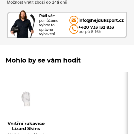
Možnost
vrátit zboží
do 14ti dnů
Rádi vám
pomůžeme
info@hejduksport.cz
vybrat to
+420 733 132 833
správné
po-pá 8-16h
vybavení.
Mohlo by se vám hodit
Vnitřní rukavice
Lizard Skins