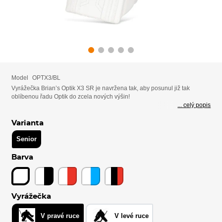
Model
OPTX3/BL
Vyrážečka Brian’s Optik X3 SR je navržena tak, aby posunul již tak
oblíbenou řadu Optik do zcela nových výšin!
... celý popis
Varianta
Senior
Barva
Vyrážečka
V pravé ruce
V levé ruce