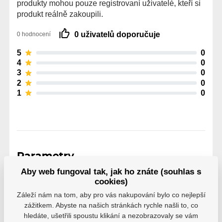
produkty mohou pouze registrovaní uživatelé, kteří si
produkt reálně zakoupili.
0 uživatelů doporučuje
0 hodnocení
5
0
4
0
3
0
2
0
1
0
Parametry
Aby web fungoval tak, jak ho znáte (souhlas s
cookies)
Výrobce
Brian’s
Záleží nám na tom, aby pro vás nakupování bylo co nejlepší
zážitkem. Abyste na našich stránkách rychle našli to, co
hledáte, ušetřili spoustu klikání a nezobrazovaly se vám
Bílá
Černá
Červená