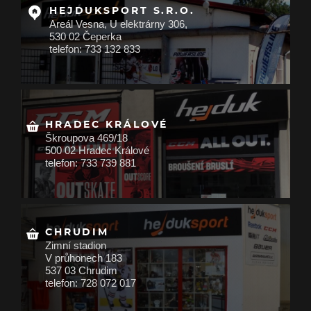
HEJDUKSPORT S.R.O.
Areál Vesna, U elektrárny 306,
530 02 Čeperka
telefon: 733 132 833
HRADEC KRÁLOVÉ
Škroupova 469/18
500 02 Hradec Králové
telefon: 733 739 881
CHRUDIM
Zimní stadion
V průhonech 183
537 03 Chrudim
telefon: 728 072 017