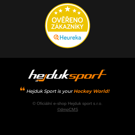
Hejduk Sport is your
Hockey World!
© Oficiální e-shop Hejduk sport s.r.o.
©dmpCMS