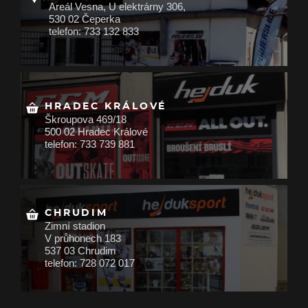
Areál Vesna, U elektrárny 306,
530 02 Čeperka
telefon: 733 132 833
HRADEC KRÁLOVÉ
Škroupova 469/18
500 02 Hradec Králové
telefon: 733 739 881
CHRUDIM
Zimní stadion
V průhonech 183
537 03 Chrudim
telefon: 728 072 017