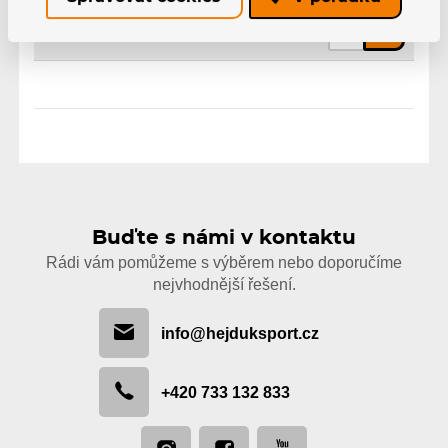
EAN: 4040333475294
Skladem 7-10 pracovních dní
612 Kč
Buďte s námi v kontaktu
Rádi vám pomůžeme s výběrem nebo doporučíme
nejvhodnější řešení.
info@hejduksport.cz
+420 733 132 833