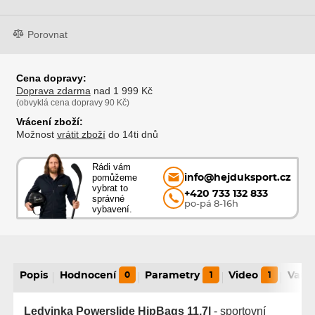
Porovnat
Cena dopravy:
Doprava zdarma
nad 1 999 Kč
(obvyklá cena dopravy 90 Kč)
Vrácení zboží:
Možnost
vrátit zboží
do 14ti dnů
Rádi vám
pomůžeme
info@hejduksport.cz
vybrat to
+420 733 132 833
správné
po-pá 8-16h
vybavení.
Popis
Hodnocení
0
Parametry
1
Video
1
Varia
Ledvinka Powerslide HipBags 11.7l
- sportovní