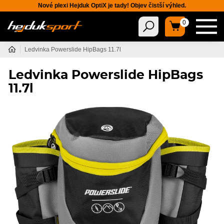
Nové plexi Hejduk OptiX je tady! Objev čistší výhled.
0
Ledvinka Powerslide HipBags 11.7l
Ledvinka Powerslide HipBags
11.7l