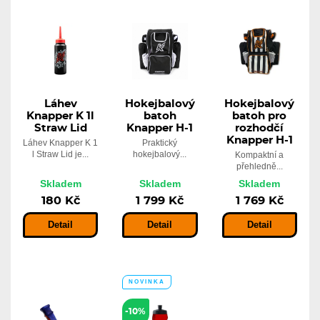
Láhev
Hokejbalový
Hokejbalový
Knapper K 1l
batoh
batoh pro
Straw Lid
Knapper H-1
rozhodčí
Knapper H-1
Láhev Knapper K 1
Praktický
l Straw Lid je...
hokejbalový...
Kompaktní a
přehledně...
Skladem
Skladem
Skladem
180 Kč
1 799 Kč
1 769 Kč
Detail
Detail
Detail
NOVINKA
-10%