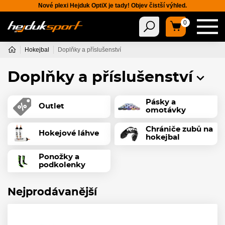
Nové plexi Hejduk OptiX je tady! Objev čistší výhled.
0
Hokejbal
Doplňky a příslušenství
Doplňky a příslušenství
Pásky a
Outlet
omotávky
Chrániče zubů na
Hokejové láhve
hokejbal
Ponožky a
podkolenky
Nejprodávanější