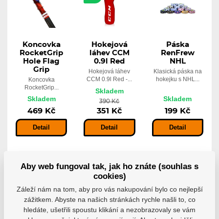
Koncovka
Hokejová
Páska
RocketGrip
láhev CCM
RenFrew
Hole Flag
0.9l Red
NHL
Grip
Hokejová láhev
Klasická páska na
CCM 0.9l Red -...
hokejku s NHL...
Koncovka
RocketGrip...
Skladem
Skladem
Skladem
390 Kč
469 Kč
351 Kč
199 Kč
Detail
Detail
Detail
Aby web fungoval tak, jak ho znáte (souhlas s
cookies)
Záleží nám na tom, aby pro vás nakupování bylo co nejlepší
zážitkem. Abyste na našich stránkách rychle našli to, co
hledáte, ušetřili spoustu klikání a nezobrazovaly se vám