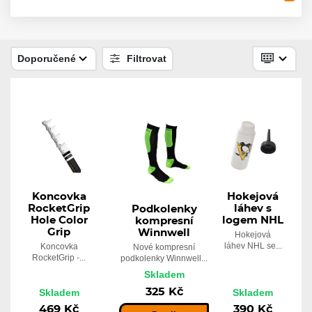
Páska RenFrew Black
Skladem
80 Kč
Doporučené
Filtrovat
Páska gripová RenFrew
Skladem
110 Kč
Koncovka
Hokejová
RocketGrip
láhev s
Podkolenky
Hole Color
logem NHL
kompresní
Grip
Winnwell
Hokejová
láhev NHL se...
Koncovka
Nové kompresní
RocketGrip -...
podkolenky Winnwell...
Skladem
325 Kč
Skladem
Skladem
469 Kč
390 Kč