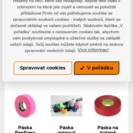
reklamy na věci, které vás nezajímají. Abyste web viděli v
zobrazení na které jste zvyklí a nemuseli se pokaždé
Koncovka
Páska
Chránič zubů
přihlašovat.Proto od vás potřebujeme souhlas se
RocketGrip
gripová Pro
Safe Jawz
zpracováním souborů cookies - malých souborů, které se
Hole Camo
Style
Extro Series
dočasně ukládají ve vašem prohlížeči. Stisknutím tlačítka „V
Grip
RenFrew
Fangz Pink
pořádku“ souhlasíte s nastavením cookies tak, abychom
Koncovka
Hokejová páska na
Nové chrániče
RocketGrip Hole...
rukojeť Renfrew ...
zubů...
vám poskytovali smysluplné a užitečné služby na základě
Skladem
Skladem
Skladem
vašich údajů. Svůj souhlas můžete kdykoli změnit na stránce
zpracování osobních údajů.
Více informací
469 Kč
89 Kč
399 Kč
Detail
Detail
Detail
Spravovat cookies
V pořádku
Páska
Páska
Páska na
RenFrew
gripová
holeně