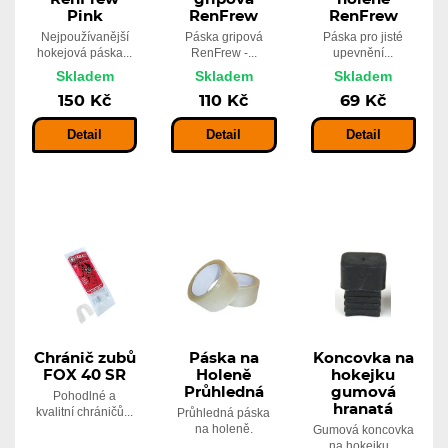
Pink
RenFrew
RenFrew
Nejpoužívanější
Páska gripová
Páska pro jisté
hokejová páska...
RenFrew -...
upevnění...
Skladem
Skladem
Skladem
150 Kč
110 Kč
69 Kč
Detail
Detail
Detail
Chránič zubů
Páska na
Koncovka na
FOX 40 SR
Holeně
hokejku
Průhledná
gumová
Pohodlné a
hranatá
kvalitní chráničů...
Průhledná páska
na holeně.
Gumová koncovka
na hokejku...