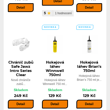
Detail
Detail
Detail
5
1 hodnocení
NOVINKA
NOVINKA
Chránič zubů
Hokejová
Hokejová
Safe Jawz
láhev
láhev Brian’s
Intro Series
Winnwell
750ml
Clear
750ml
Hokejová láhev
Brian’s 750 ml je...
Nové chrániče
Hokejová láhev
zubů...
Winnwell 750 ml...
Skladem
Skladem
Skladem
249 Kč
129 Kč
129 Kč
Detail
Detail
Detail