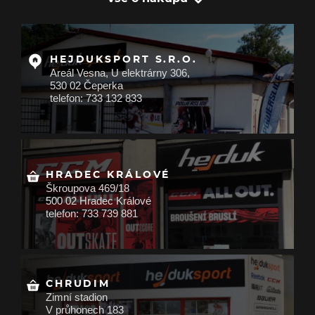
HEJDUKSPORT S.R.O.
Areál Vesna, U elektrárny 306,
530 02 Čeperka
telefon: 733 132 833
HRADEC KRÁLOVÉ
Škroupova 469/18
500 02 Hradec Králové
telefon: 733 739 881
CHRUDIM
Zimní stadion
V průhonech 183