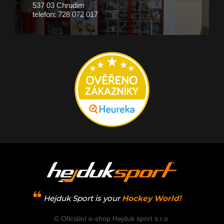
537 03 Chrudim
telefon: 728 072 017
Hejduk Sport is your
Hockey World!
© Oficiální e-shop Hejduk sport s.r.o.