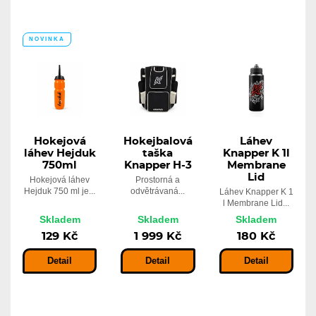
NOVINKA
Hokejová
Hokejbalová
Láhev
láhev Hejduk
taška
Knapper K 1l
750ml
Knapper H-3
Membrane
Lid
Hokejová láhev
Prostorná a
Hejduk 750 ml je...
odvětrávaná...
Láhev Knapper K 1
l Membrane Lid...
Skladem
Skladem
Skladem
129 Kč
1 999 Kč
180 Kč
Detail
Detail
Detail