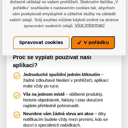
dočasně ukládají ve vašem prohlížeči. Stisknutím tlačítka „V
pořádku“ souhlasíte s nastavením cookies tak, abychom
Už máte naši aplikaci?
vám poskytovali smysluplné a užitečné služby na základě
vašich údajů. Svůj souhlas můžete kdykoli změnit na stránce
Nakupte pohodlně s naší aplikací, ať jste kdekoliv.
zpracování osobních údajů.
Více informací
Více o aplikaci
Spravovat cookies
V pořádku
Proč se vyplatí používat naši
aplikaci?
Jednoduché spuštění jedním kliknutím
–
žádné zdlouhavé hledání v prohlížeči, aplikaci
máte vždy po ruce.
Vše na jednom místě
– oblíbené produkty,
historie objednávek, faktury i stav doručení
najdete přehledně pohromadě.
Neunikne vám žádná sleva ani akce
– díky
notifikacím budete vždy mezi prvními, kdo se
dozví o speciálních nabídkách.