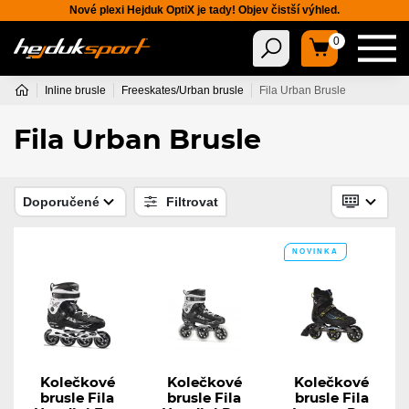
Nové plexi Hejduk OptiX je tady! Objev čistší výhled.
0
Inline brusle
Freeskates/Urban brusle
Fila Urban Brusle
Fila Urban Brusle
Doporučené
Filtrovat
NOVINKA
Kolečkové
Kolečkové
Kolečkové
brusle Fila
brusle Fila
brusle Fila