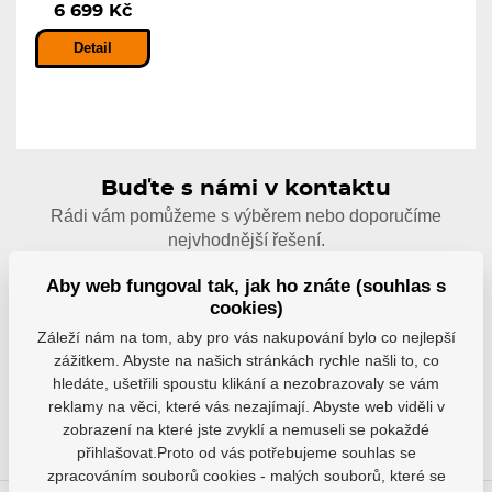
6 699 Kč
Detail
Buďte s námi v kontaktu
Rádi vám pomůžeme s výběrem nebo doporučíme
nejvhodnější řešení.
Aby web fungoval tak, jak ho znáte (souhlas s
info@hejduksport.cz
cookies)
Záleží nám na tom, aby pro vás nakupování bylo co nejlepší
+420 733 132 833
zážitkem. Abyste na našich stránkách rychle našli to, co
hledáte, ušetřili spoustu klikání a nezobrazovaly se vám
reklamy na věci, které vás nezajímají. Abyste web viděli v
zobrazení na které jste zvyklí a nemuseli se pokaždé
přihlašovat.Proto od vás potřebujeme souhlas se
zpracováním souborů cookies - malých souborů, které se