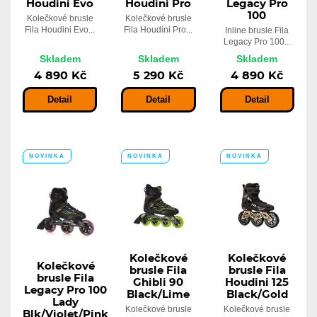
Houdini Evo
Houdini Pro
Legacy Pro
100
Kolečkové brusle
Kolečkové brusle
Fila Houdini Evo...
Fila Houdini Pro...
Inline brusle Fila
Legacy Pro 100...
Skladem
Skladem
Skladem
4 890 Kč
5 290 Kč
4 890 Kč
Detail
Detail
Detail
NOVINKA
NOVINKA
NOVINKA
Kolečkové
Kolečkové
Kolečkové
brusle Fila
brusle Fila
brusle Fila
Ghibli 90
Houdini 125
Legacy Pro 100
Black/Lime
Black/Gold
Lady
Kolečkové brusle
Kolečkové brusle
Blk/Violet/Pink