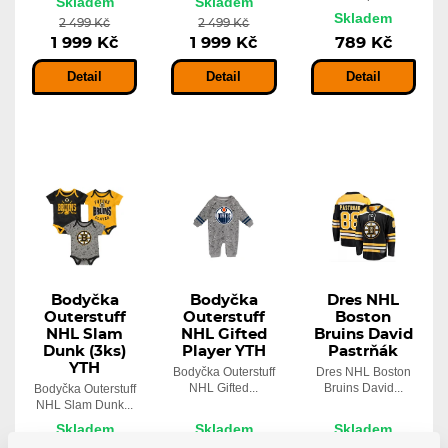
Skladem
Skladem
Skladem
2 499 Kč
2 499 Kč
1 999 Kč
1 999 Kč
789 Kč
Detail
Detail
Detail
Bodyčka
Bodyčka
Dres NHL
Outerstuff
Outerstuff
Boston
NHL Slam
NHL Gifted
Bruins David
Dunk (3ks)
Player YTH
Pastrňák
YTH
Bodyčka Outerstuff
Dres NHL Boston
NHL Gifted...
Bruins David...
Bodyčka Outerstuff
NHL Slam Dunk...
Skladem
Skladem
Skladem