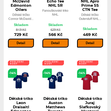
McDavid
Echo Tee
NHL Apro
Edmonton
NHL SR
Prime SS
Oilers
CTN Tee
Fanouškovské triko
NHL.
Dětské tričko
Dětské tričko
Connor McDavid...
Outerstuff NHL...
Skladem
Skladem
Skladem
849 Kč
629 Kč
729 Kč
566 Kč
469 Kč
Detail
Detail
Detail
POSLEDNÍ
POSLEDNÍ
POSLEDNÍ
KUSY
KUSY
KUSY
POUZE U
POUZE U
POUZE U
NÁS
NÁS
NÁS
-14%
-14%
-14%
Dětské triko
Dětské triko
Dětské triko
Leon
Auston
Juraj
Draisaitl
Matthews
Slafkovský