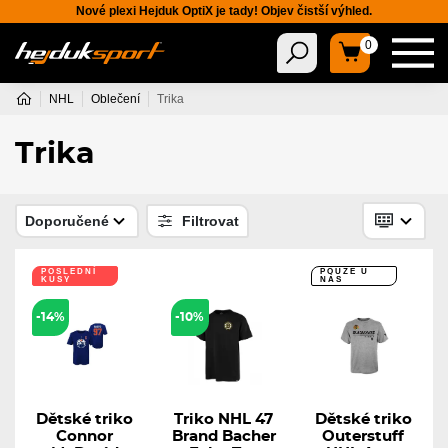
Nové plexi Hejduk OptiX je tady! Objev čistší výhled.
0
NHL
Oblečení
Trika
Trika
Doporučené
Filtrovat
POSLEDNÍ
POUZE U
KUSY
NÁS
POUZE U
NÁS
-14%
-10%
Dětské triko
Triko NHL 47
Dětské triko
Connor
Brand Bacher
Outerstuff