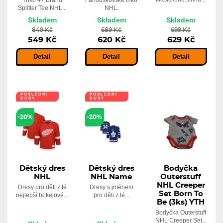
Triko 47 Brand
Fanouškovské triko
Splitter Tee NHL...
NHL.
Skladem
Skladem
Skladem
849 Kč
689 Kč
699 Kč
549 Kč
620 Kč
629 Kč
Detail
Detail
Detail
POSLEDNÍ
POSLEDNÍ
KUSY
KUSY
POUZE U
POUZE U
NÁS
NÁS
-20%
-20%
Dětský dres
Dětský dres
Bodyčka
NHL
NHL Name
Outerstuff
NHL Creeper
Dresy pro děti z té
Dresy s jménem
Set Born To
nejlepší hokejové...
pro děti z té...
Be (3ks) YTH
Bodyčka Outerstuff
NHL Creeper Set...