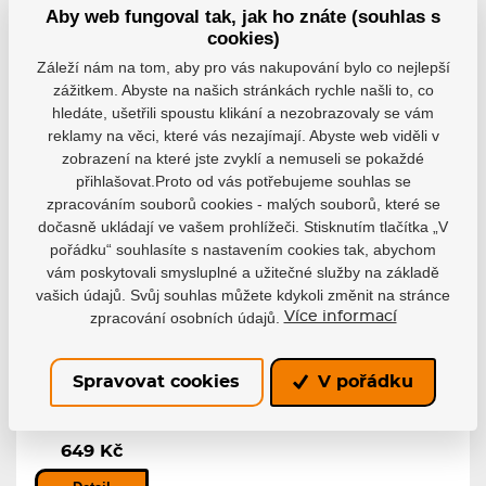
789 Kč
789 Kč
4 999 Kč
Aby web fungoval tak, jak ho znáte (souhlas s
cookies)
Detail
Detail
Detail
Záleží nám na tom, aby pro vás nakupování bylo co nejlepší
zážitkem. Abyste na našich stránkách rychle našli to, co
hledáte, ušetřili spoustu klikání a nezobrazovaly se vám
reklamy na věci, které vás nezajímají. Abyste web viděli v
zobrazení na které jste zvyklí a nemuseli se pokaždé
přihlašovat.Proto od vás potřebujeme souhlas se
zpracováním souborů cookies - malých souborů, které se
dočasně ukládají ve vašem prohlížeči. Stisknutím tlačítka „V
pořádku“ souhlasíte s nastavením cookies tak, abychom
vám poskytovali smysluplné a užitečné služby na základě
Triko
vašich údajů. Svůj souhlas můžete kdykoli změnit na stránce
Mitchell &
zpracování osobních údajů.
Více informací
Ness NHL
90S Poster
YTH
Spravovat cookies
V pořádku
Triko Mitchell &
Ness NHL 90s...
Skladem
649 Kč