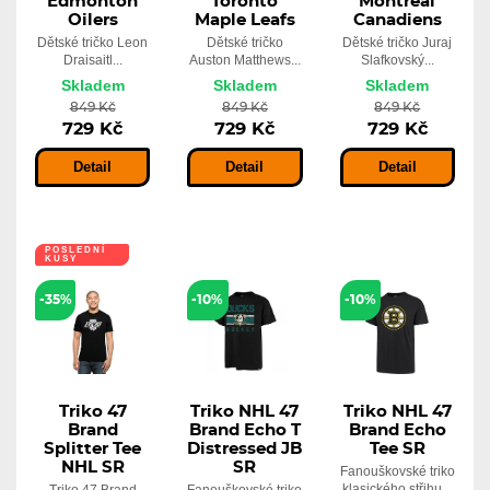
Edmonton
Toronto
Montreal
Oilers
Maple Leafs
Canadiens
Dětské tričko Leon
Dětské tričko
Dětské tričko Juraj
Draisaitl...
Auston Matthews...
Slafkovský...
Skladem
Skladem
Skladem
849 Kč
849 Kč
849 Kč
729 Kč
729 Kč
729 Kč
Detail
Detail
Detail
POSLEDNÍ
KUSY
-35%
-10%
-10%
Triko 47
Triko NHL 47
Triko NHL 47
Brand
Brand Echo T
Brand Echo
Splitter Tee
Distressed JB
Tee SR
NHL SR
SR
Fanouškovské triko
klasického střihu...