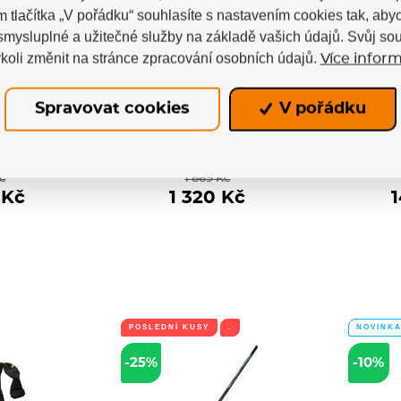
m tlačítka „V pořádku“ souhlasíte s nastavením cookies tak, a
 smysluplné a užitečné služby na základě vašich údajů. Svůj so
ý led
Hokejové lokty
Hokejo
koli změnit na stránce zpracování osobních údajů.
Více inform
t Ice
Sherwood Rekker
Supre
puzzle
Legend 2 JR
m (20ks)
Chrániče loktů REKKER Legend 2
Brusle 
Spravovat cookies
V pořádku
poskytují hráčům ochranné a...
S24 S
ce Premium
ochu (20ks).
m
Skladem
č
1 869 Kč
 Kč
1 320 Kč
1
POSLEDNÍ KUSY
.
NOVINK
-25%
-10%