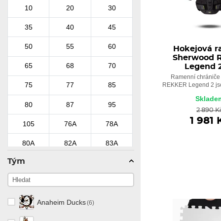
Fila
10
20
30
(28)
Next
(8)
35
40
45
Flare Skate Blade
(1)
Nexus
(13)
50
55
60
Hokejová 
IBT
(2)
Sherwood 
Optik
(9)
65
68
70
Legend 
Game Changer
(7)
Ramenní chrániče
Phuzion
(17)
75
77
85
REKKER Legend 2 jso
Green Biscuit
(6)
Sklade
Playlife
(19)
80
87
95
2 890 K
Grit
(1)
1 981 
105
76A
78A
Playrite
(2)
Hecostix
(1)
80A
82A
83A
Q
(15)
Hejduk
(4)
Tým
85A
92A
F1
Re-Akt
(2)
HockeyShot
(6)
Soft
Medium
Hard
Rekker
(63)
(měkký)
(střední)
(tvrdý)
InGlasCo
(9)
Anaheim Ducks
(6)
Ribcor
(13)
JFSC
(2)