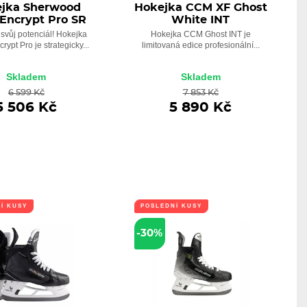
jka Sherwood
Hokejka CCM XF Ghost
Encrypt Pro SR
White INT
svůj potenciál! Hokejka
Hokejka CCM Ghost INT je
ypt Pro je strategicky...
limitovaná edice profesionální...
Skladem
Skladem
6 599 Kč
7 853 Kč
5 506 Kč
5 890 Kč
Í KUSY
POSLEDNÍ KUSY
-30%