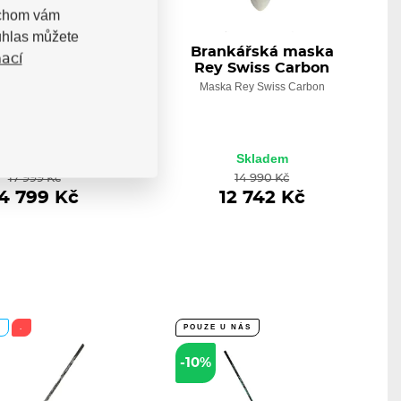
bychom vám
uhlas můžete
vé brusle Bauer
Brankářská maska
ací
me M50 Pro S24
Rey Swiss Carbon
SR
Maska Rey Swiss Carbon
Bauer Supreme M50 Pro
R jsou určeny pro...
Skladem
Skladem
17 999 Kč
14 990 Kč
4 799 Kč
12 742 Kč
A
.
POUZE U NÁS
-10%