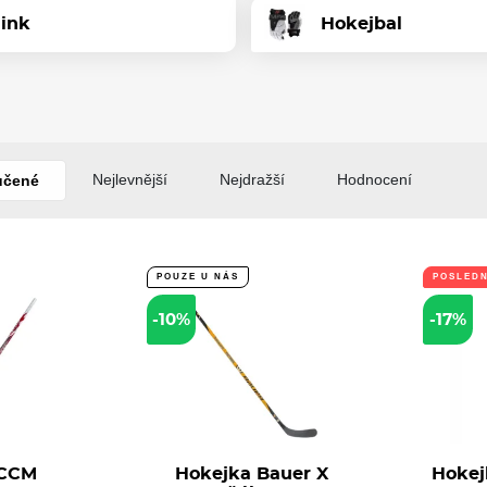
nink
Hokejbal
Nejlevnější
Nejdražší
Hodnocení
učené
POUZE U NÁS
POSLEDN
-10%
-17%
 CCM
Hokejka Bauer X
Hokej