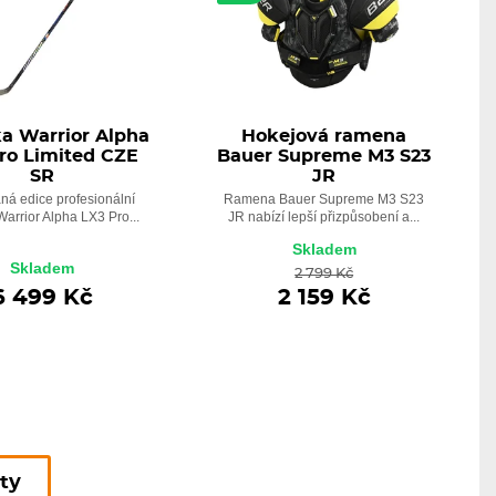
a Warrior Alpha
Hokejová ramena
ro Limited CZE
Bauer Supreme M3 S23
SR
JR
ná edice profesionální
Ramena Bauer Supreme M3 S23
arrior Alpha LX3 Pro...
JR nabízí lepší přizpůsobení a...
Skladem
Skladem
2 799 Kč
6 499 Kč
2 159 Kč
kty