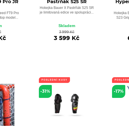
9 Pro JR
Pastrňák S25 SR
Hyper
Hokejka Bauer X Pastrňák S25 SR
je limitovaná edice ve spolupráci...
eed FT9 Pro
Hokejka 
top model...
S23 Grip
m
Skladem
č
3 999 Kč
Kč
3 599 Kč
POSLEDNÍ KUSY
POSLEDN
-31%
-17%