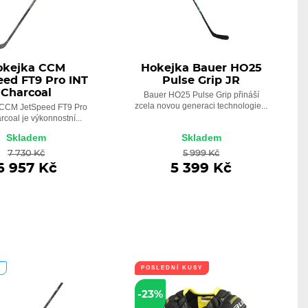
okejka CCM
Hokejka Bauer HO25
eed FT9 Pro INT
Pulse Grip JR
Charcoal
Bauer HO25 Pulse Grip přináší
zcela novou generaci technologie...
 CCM JetSpeed FT9 Pro
rcoal je výkonnostní...
Skladem
Skladem
7 730 Kč
5 999 Kč
6 957 Kč
5 399 Kč
A
POSLEDNÍ KUSY
-23%