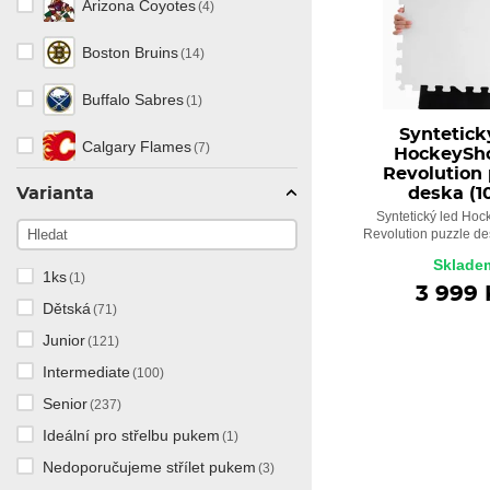
Arizona Coyotes
(4)
Sub Zero
(1)
Joma
(1)
Boston Bruins
(14)
Supreme
(31)
Knapper
(18)
Buffalo Sabres
(1)
Swell
(8)
Syntetick
McKenney
(2)
Calgary Flames
(7)
HockeySho
Tacks
(12)
Revolution 
Mylec
(4)
Varianta
deska (1
Carolina Hurricanes
(4)
Vapor
(30)
Syntetický led Hoc
Outerstuff
Revolution puzzle des
(3)
Colorado Avalanche
(5)
XPG1
(1)
Sklade
1ks
(1)
Potent Hockey
(1)
Columbus Blue Jackets
(4)
3 999 
Wicked
(1)
Dětská
(71)
Powerslide
(270)
Dallas Stars
(5)
Junior
(121)
USD
(1)
Intermediate
(100)
Reebok
(1)
Detroit Red Wings
(6)
Zoom
(1)
Senior
(237)
RenFrew
(20)
Edmonton Oilers
(8)
Ideální pro střelbu pukem
(1)
Nedoporučujeme střílet pukem
(3)
RocketGrip
(1)
Florida Panthers
(7)