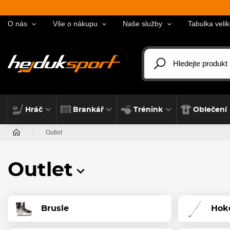
O nás
Vše o nákupu
Naše služby
Tabulka velik
Hráč
Brankář
Trénink
Oblečení
Outlet
Outlet
Brusle
Hok