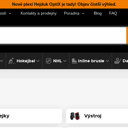
Nové plexi Hejduk OptiX je tady! Objev čistší výhled.
Kontakty a prodejny
Blog
FAQ
ostí
Poradna
Hokejbal
NHL
Inline brusle
Da
ejky
Výstroj