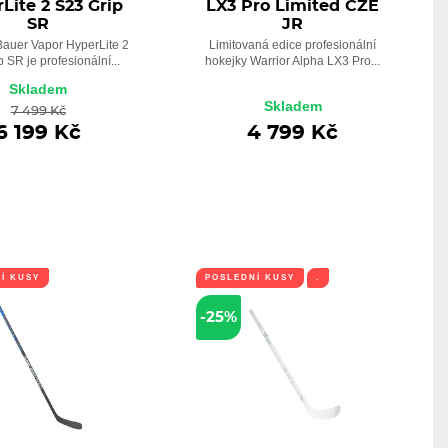
Lite 2 S23 Grip
LX3 Pro Limited CZE
SR
JR
Bauer Vapor HyperLite 2
Limitovaná edice profesionální
 SR je profesionální...
hokejky Warrior Alpha LX3 Pro...
Skladem
Skladem
7 499 Kč
6 199 Kč
4 799 Kč
Í KUSY
POSLEDNÍ KUSY
.
-25%