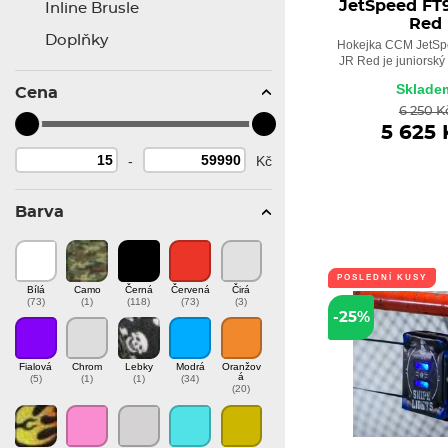
JetSpeed FT
Inline Brusle
Red
Doplňky
Hokejka CCM JetSp
JR Red je juniorský 
Sklade
Cena
6 250 K
5 625 
-
Kč
Barva
POSLEDNÍ KUSY
Bílá
Camo
Černá
Červená
Čirá
(73)
(1)
(118)
(73)
(3)
-25%
Fialová
Chrom
Lebky
Modrá
Oranžov
á
(5)
(1)
(1)
(34)
(20)