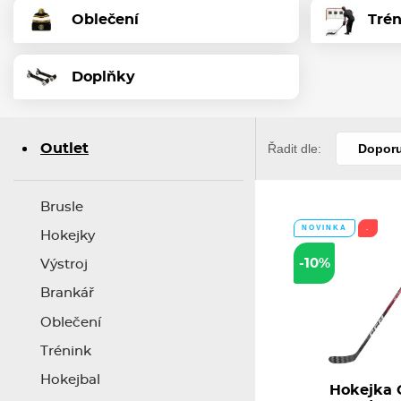
Oblečení
Tré
Doplňky
Outlet
Řadit dle:
Dopor
Brusle
NOVINKA
.
Hokejky
-10%
Výstroj
Brankář
Oblečení
Trénink
Hokejbal
Hokejka