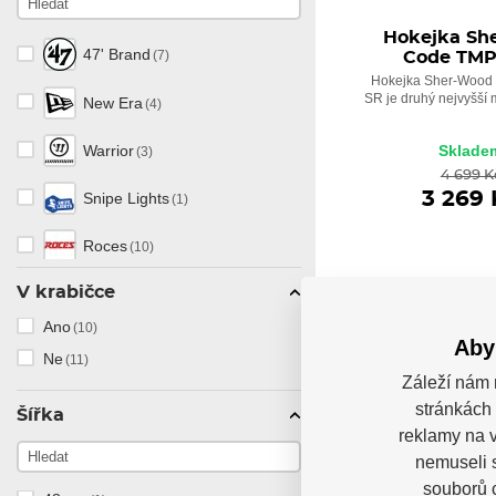
Project
(1)
Hokejka Sh
47' Brand
(7)
Code TMP
Iqon
(10)
Hokejka Sher-Wood
SR je druhý nejvyšší m
New Era
(4)
Mesmer
(1)
Sklade
Warrior
(3)
Gawds
(2)
4 699 K
3 269 
Snipe Lights
(1)
Ghost
(4)
Roces
(10)
Synergy
(1)
V krabičce
Howies
(1)
Arise
(2)
Ano
(10)
Cwench
(8)
Aby
Ne
(11)
POSLEDNÍ KUSY
BPM
(1)
Záleží nám 
Aycane
(3)
-13%
stránkách 
Code
(43)
Šířka
reklamy na v
Givova
(1)
Core
nemuseli 
(5)
Easton
(1)
souborů c