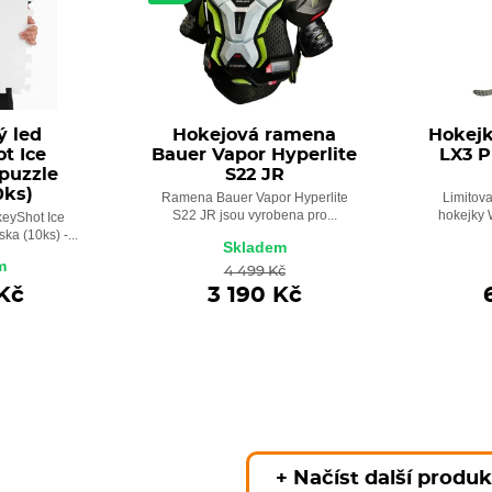
ý led
Hokejová ramena
Hokejk
t Ice
Bauer Vapor Hyperlite
LX3 P
puzzle
S22 JR
0ks)
Ramena Bauer Vapor Hyperlite
Limitova
S22 JR jsou vyrobena pro...
hokejky W
keyShot Ice
ka (10ks) -...
Skladem
m
4 499 Kč
Kč
3 190 Kč
+ Načíst další produ