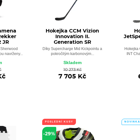
ramena
Hokejka CCM Vizion
H
Rekker
Innovation II.
JetSp
2 JR
Generation SR
 Sherwood
Díky Supercharge Mid Kickpointu a
Hokejka
u navrženy...
pokročilým karbonovým...
INT Cha
m
Skladem
č
10 273 Kč
Kč
7 705 Kč
POSLEDNÍ KUSY
NOVINK
-29%