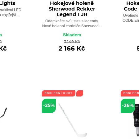
Lights
Hokejové holeně
Hoke
Sherwood Rekker
Code 
eraktivní LED
Legend 1 JR
chytřejší...
Uvolněte 
CODE Encr
Odemkněte svůj status legendy.
Nové holenní chrániče Sherwood...
m
Skladem
č
3 149 Kč
Kč
2 166 Kč
POSLEDNÍ KUSY
.
POSLEDN
-25%
-26%