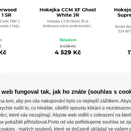
erwood
Hokejka CCM XF Ghost
Hokejo
 1 SR
White JR
Supr
 Code TMP 1
Hokejka CCM Ghost JR je
odel z řady...
limitovaná edice profesionální...
Brusle B
S24 INT 
m
Skladem
č
6 038 Kč
Kč
4 529 Kč
 web fungoval tak, jak ho znáte (souhlas s cook
POSLEDNÍ KUSY
POSLEDN
na tom, aby pro vás nakupování bylo co nejlepší zážitkem. Abys
-29%
-18%
rychle našli to, co hledáte, ušetřili spoustu klikání a nezobrazo
ěci, které vás nezajímají. Abyste web viděli v zobrazení na které 
se pokaždé přihlašovat.Proto od vás potřebujeme souhlas se z
ookies - malých souborů, které se dočasně ukládají ve vašem p