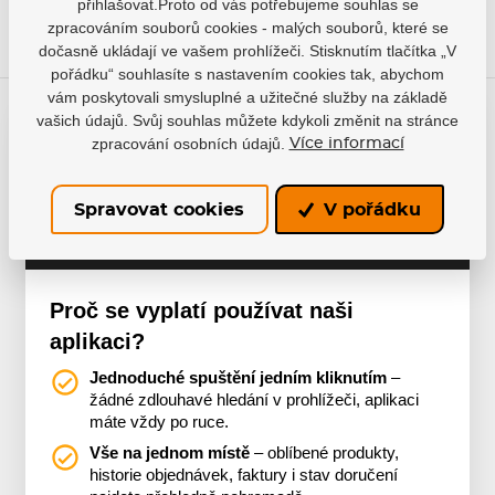
přihlašovat.Proto od vás potřebujeme souhlas se
zpracováním souborů cookies - malých souborů, které se
dočasně ukládají ve vašem prohlížeči. Stisknutím tlačítka „V
pořádku“ souhlasíte s nastavením cookies tak, abychom
vám poskytovali smysluplné a užitečné služby na základě
vašich údajů. Svůj souhlas můžete kdykoli změnit na stránce
Už máte naši aplikaci?
zpracování osobních údajů.
Více informací
Nakupte pohodlně s naší aplikací, ať jste kdekoliv.
Spravovat cookies
V pořádku
Více o aplikaci
Proč se vyplatí používat naši
aplikaci?
Jednoduché spuštění jedním kliknutím
–
žádné zdlouhavé hledání v prohlížeči, aplikaci
máte vždy po ruce.
Vše na jednom místě
– oblíbené produkty,
historie objednávek, faktury i stav doručení