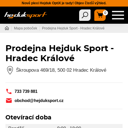
Nové plexi Hejduk OptiX je tady! Objev čistší výhled.
0
Mapa poboček
Prodejna Hejduk Sport - Hradec Králové
Prodejna Hejduk Sport -
Hradec Králové
Škroupova 469/18, 500 02 Hradec Králové
733 739 881
obchod@hejduksport.cz
Otevírací doba