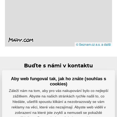
© Seznam.cz a.s. a další
Buďte s námi v kontaktu
Rádi vám pomůžeme s výběrem nebo doporučíme
nejvhodnější řešení.
Aby web fungoval tak, jak ho znáte (souhlas s
cookies)
Záleží nám na tom, aby pro vás nakupování bylo co nejlepší
info@hejduksport.cz
zážitkem. Abyste na našich stránkách rychle našli to, co
hledáte, ušetřili spoustu klikání a nezobrazovaly se vám
+420 733 132 833
reklamy na věci, které vás nezajímají. Abyste web viděli v
zobrazení na které jste zvyklí a nemuseli se pokaždé