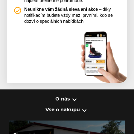
najdete přehledně pohromadě.
Neunikne vám žádná sleva ani akce
– díky
notifikacím budete vždy mezi prvními, kdo se
dozví o speciálních nabídkách.
O nás
Vše o nákupu