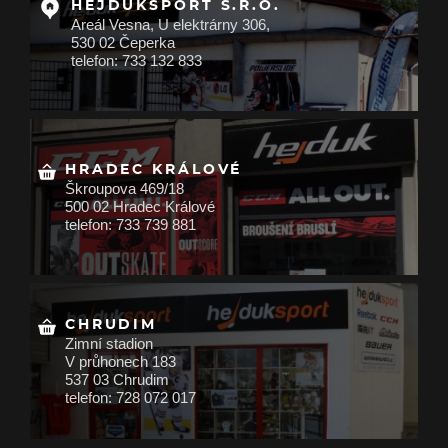
HEJDUKSPORT S.R.O.
Areál Vesna, U elektrárny 306,
530 02 Čeperka
telefon: 733 132 833
HRADEC KRÁLOVÉ
Škroupova 469/18
500 02 Hradec Králové
telefon: 733 739 881
CHRUDIM
Zimní stadion
V průhonech 183
537 03 Chrudim
telefon: 728 072 017