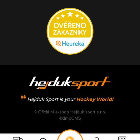
Hejduk Sport is your
Hockey World!
© Oficiální e-shop Hejduk sport s.r.o.
©dmpCMS