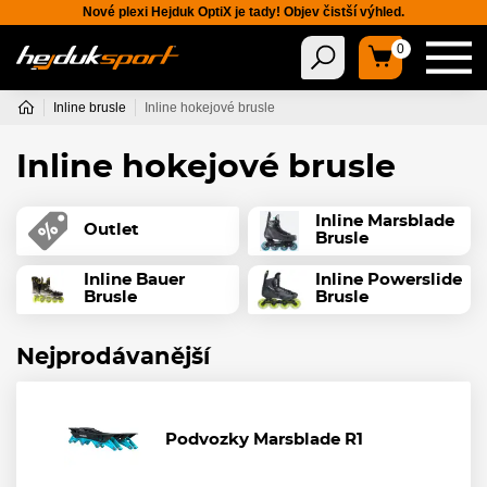
Nové plexi Hejduk OptiX je tady! Objev čistší výhled.
0
Inline brusle
Inline hokejové brusle
Inline hokejové brusle
Inline Marsblade
Outlet
Brusle
Inline Bauer
Inline Powerslide
Brusle
Brusle
Nejprodávanější
Podvozky Marsblade R1