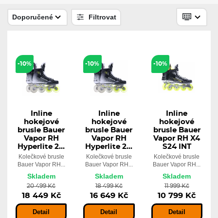
3 999 Kč
Skladem
Doporučené
Filtrovat
3 599 Kč
-29%
POSLEDNÍ KUSY
Inline hokejové brusle Bauer RH
-10%
-10%
-10%
RSX SR
5 199 Kč
Skladem
3 699 Kč
Inline
Inline
Inline
hokejové
hokejové
hokejové
brusle Bauer
brusle Bauer
brusle Bauer
Vapor RH
Vapor RH
Vapor RH X4
Hyperlite 2...
Hyperlite 2...
S24 INT
Kolečkové brusle
Kolečkové brusle
Kolečkové brusle
Bauer Vapor RH...
Bauer Vapor RH...
Bauer Vapor RH...
Skladem
Skladem
Skladem
20 499 Kč
18 499 Kč
11 999 Kč
18 449 Kč
16 649 Kč
10 799 Kč
Detail
Detail
Detail