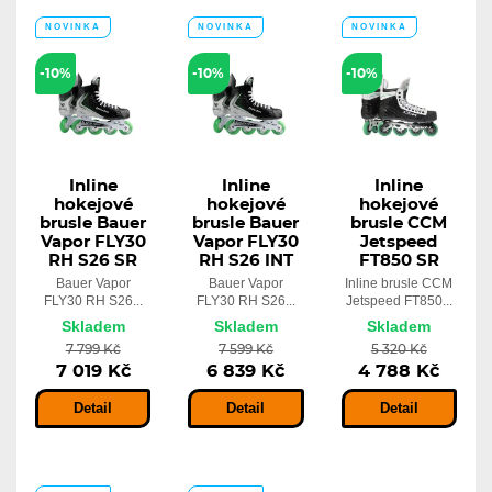
NOVINKA
NOVINKA
NOVINKA
-10%
-10%
-10%
Inline
Inline
Inline
hokejové
hokejové
hokejové
brusle Bauer
brusle Bauer
brusle CCM
Vapor FLY30
Vapor FLY30
Jetspeed
RH S26 SR
RH S26 INT
FT850 SR
Bauer Vapor
Bauer Vapor
Inline brusle CCM
FLY30 RH S26...
FLY30 RH S26...
Jetspeed FT850...
Skladem
Skladem
Skladem
7 799 Kč
7 599 Kč
5 320 Kč
7 019 Kč
6 839 Kč
4 788 Kč
Detail
Detail
Detail