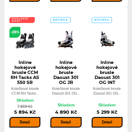
POSLEDNÍ
NOVINKA
NOVINKA
KUSY
POUZE U
POUZE U
NÁS
NÁS
-25%
Inline
Inline
Inline
hokejové
hokejové
hokejové
brusle CCM
brusle
brusle
RH Tacks AS
Daoust 301
Daoust 301
550 SR
OG JR
OG INT
Kolečkové brusle
Kolečkové brusle
Kolečkové brusle
CCM RH Tacks...
Daoust 301 OG...
Daoust 301 OG...
Skladem
Skladem
Skladem
7 859 Kč
5 894 Kč
4 890 Kč
5 299 Kč
Detail
Detail
Detail