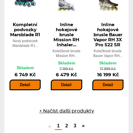
Kompletní
Inline
Inline
podvozky
hokejové
hokejové
Marsblade R1
brusle
brusle Bauer
Mission RH
Vapor RH 3X
Nový podvozek
Inhaler...
Pro S22 SR
Marsblade R1...
Kolečkové brusle
Kolečkové brusle
Mission RH...
Bauer Vapor RH...
Skladem
Skladem
Skladem
7 199 Kč
17 999 Kč
6 749 Kč
6 479 Kč
16 199 Kč
Detail
Detail
Detail
+ Načíst další produkty
1
2
3
»
«