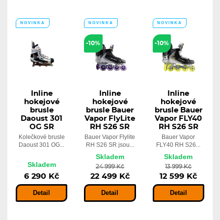
NOVINKA
NOVINKA
NOVINKA
POUZE U
NÁS
-10%
-10%
Inline
Inline
Inline
hokejové
hokejové
hokejové
brusle
brusle Bauer
brusle Bauer
Daoust 301
Vapor FlyLite
Vapor FLY40
OG SR
RH S26 SR
RH S26 SR
Kolečkové brusle
Bauer Vapor Flylite
Bauer Vapor
Daoust 301 OG...
RH S26 SR jsou...
FLY40 RH S26...
Skladem
Skladem
Skladem
24 999 Kč
13 999 Kč
6 290 Kč
22 499 Kč
12 599 Kč
Detail
Detail
Detail