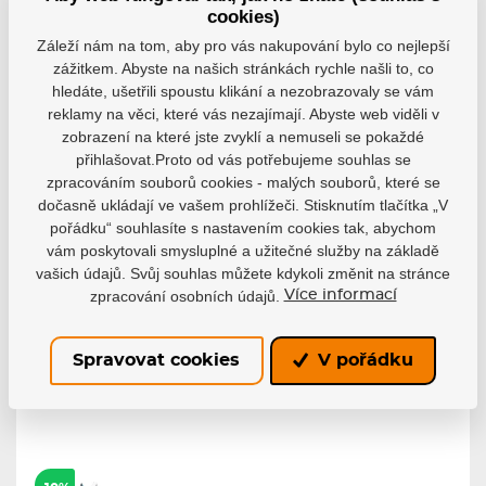
cookies)
-10%
-33%
-29%
Záleží nám na tom, aby pro vás nakupování bylo co nejlepší
zážitkem. Abyste na našich stránkách rychle našli to, co
hledáte, ušetřili spoustu klikání a nezobrazovaly se vám
reklamy na věci, které vás nezajímají. Abyste web viděli v
zobrazení na které jste zvyklí a nemuseli se pokaždé
Inline
Kolečkové
Inline
hokejové
brusle
hokejové
přihlašovat.Proto od vás potřebujeme souhlas se
brusle Bauer
Powerslide
brusle Bauer
zpracováním souborů cookies - malých souborů, které se
Vapor RH X3
Reign Atlas
RH RSX SR
dočasně ukládají ve vašem prohlížeči. Stisknutím tlačítka „V
S24 INT
80 Trinity
Kolečkové brusle
pořádku“ souhlasíte s nastavením cookies tak, abychom
Bauer RH RSX...
Kolečkové brusle
Kolečkové brusle
vám poskytovali smysluplné a užitečné služby na základě
Bauer Vapor RH...
Powerslide...
vašich údajů. Svůj souhlas můžete kdykoli změnit na stránce
Skladem
Skladem
Skladem
zpracování osobních údajů.
Více informací
6 999 Kč
6 580 Kč
5 199 Kč
6 299 Kč
4 429 Kč
3 699 Kč
Detail
Detail
Detail
Spravovat cookies
V pořádku