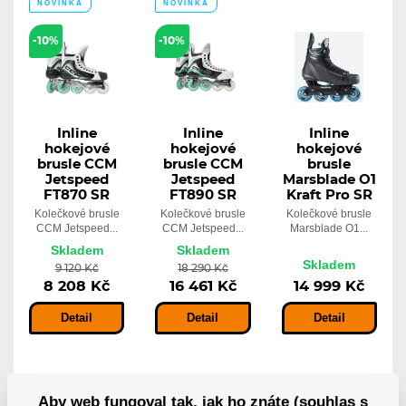
NOVINKA
NOVINKA
-10%
-10%
Inline
Inline
Inline
hokejové
hokejové
hokejové
brusle CCM
brusle CCM
brusle
Jetspeed
Jetspeed
Marsblade O1
FT870 SR
FT890 SR
Kraft Pro SR
Kolečkové brusle
Kolečkové brusle
Kolečkové brusle
CCM Jetspeed...
CCM Jetspeed...
Marsblade O1...
Skladem
Skladem
Skladem
9 120 Kč
18 290 Kč
8 208 Kč
16 461 Kč
14 999 Kč
Detail
Detail
Detail
POSLEDNÍ
POSLEDNÍ
KUSY
KUSY
Aby web fungoval tak, jak ho znáte (souhlas s