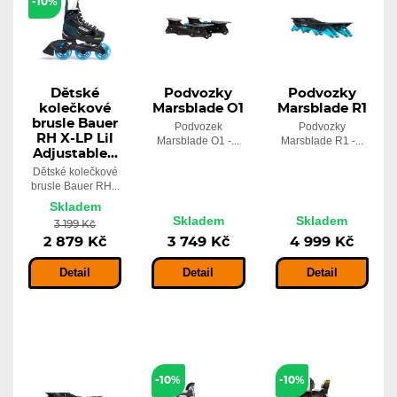
-10%
Dětské
Podvozky
Podvozky
kolečkové
Marsblade O1
Marsblade R1
brusle Bauer
Podvozek
Podvozky
RH X-LP Lil
Marsblade O1 -...
Marsblade R1 -...
Adjustable...
Dětské kolečkové
brusle Bauer RH...
Skladem
Skladem
Skladem
3 199 Kč
2 879 Kč
3 749 Kč
4 999 Kč
Detail
Detail
Detail
-10%
-10%