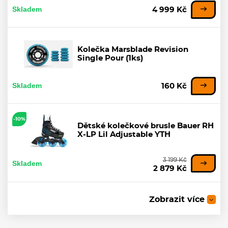
Skladem
4 999 Kč
Kolečka Marsblade Revision
Single Pour (1ks)
Skladem
160 Kč
-10%
Dětské kolečkové brusle Bauer RH
X-LP Lil Adjustable YTH
3 199 Kč
Skladem
2 879 Kč
-10%
Zobrazit více
Inline hokejové brusle Bauer Vapor
RH XR S25 SR